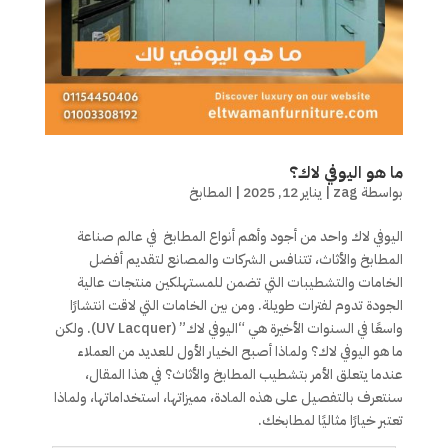
ما هو اليوفي لاك؟
بواسطة
zag
|
يناير 12, 2025
|
المطابخ
اليوفي لاك واحد من أجود وأهم أنواع المطابخ في عالم صناعة
المطابخ والأثاث، تتنافس الشركات والمصانع لتقديم أفضل
الخامات والتشطيبات التي تضمن للمستهلكين منتجات عالية
الجودة تدوم لفترات طويلة. ومن بين الخامات التي لاقت انتشارًا
واسعًا في السنوات الأخيرة هي “اليوفي لاك” (UV Lacquer). ولكن
ما هو اليوفي لاك؟ ولماذا أصبح الخيار الأول للعديد من العملاء
عندما يتعلق الأمر بتشطيب المطابخ والأثاث؟ في هذا المقال،
سنتعرف بالتفصيل على هذه المادة، مميزاتها، استخداماتها، ولماذا
تعتبر خيارًا مثاليًا لمطابخك.