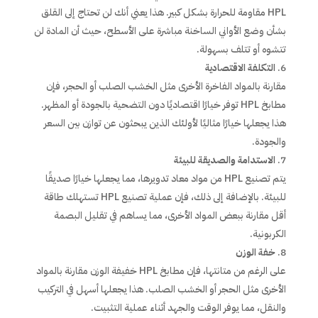
HPL مقاومة للحرارة بشكل كبير. هذا يعني أنك لن تحتاج إلى القلق
بشأن وضع الأواني الساخنة مباشرة على الأسطح، حيث أن المادة لن
تتشوه أو تتلف بسهولة.
التكلفة الاقتصادية
مقارنة بالمواد الفاخرة الأخرى مثل الخشب الصلب أو الحجر، فإن
مطابخ HPL توفر خيارًا اقتصاديًا دون التضحية بالجودة أو المظهر.
هذا يجعلها خيارًا مثاليًا لأولئك الذين يبحثون عن توازن بين السعر
والجودة.
الاستدامة والصديقة للبيئة
يتم تصنيع HPL من مواد معاد تدويرها، مما يجعلها خيارًا صديقًا
للبيئة. بالإضافة إلى ذلك، فإن عملية تصنيع HPL تستهلك طاقة
أقل مقارنة ببعض المواد الأخرى، مما يساهم في تقليل البصمة
الكربونية.
خفة الوزن
على الرغم من متانتها، فإن مطابخ HPL خفيفة الوزن مقارنة بالمواد
الأخرى مثل الحجر أو الخشب الصلب. هذا يجعلها أسهل في التركيب
والنقل، مما يوفر الوقت والجهد أثناء عملية التثبيت.