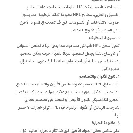
المطابخ بيئة معرضة دائمًا للرطوبة بسبب استخدام المياه في
الغسيل والطهي. مطابخ HPL مقاومة تمامًا للرطوبة، مما يمنع
حدوث الانتفاخات أو التشوهات التي قد تحدث في المواد الأخرى
مثل الخشب أو الألواح الليفية.
سهولة التنظيف
تتميز أسطح HPL بأنها غير مسامية، مما يعني أنها لا تمتص السوائل
أو الأوساخ. هذا يجعل تنظيفها سهلًا للغاية، حيث يمكن مسحها
بقطعة قماش مبللة أو باستخدام منظف لطيف دون الحاجة إلى
مجهود كبير.
تنوع الألوان والتصاميم
تأتي مطابخ HPL بمجموعة واسعة من الألوان والتصاميم، مما يتيح
لك اختيار الشكل الذي يتناسب مع ديكور منزلك. سواء كنت تفضل
المظهر الكلاسيكي باللون الأبيض أو تبحث عن تصميم عصري
بتدرجات الرمادي أو الألوان الزاهية، فإن HPL توفر خيارات لا حصر
لها.
مقاومة الحرارة
على عكس بعض المواد الأخرى التي قد تتأثر بالحرارة العالية، فإن