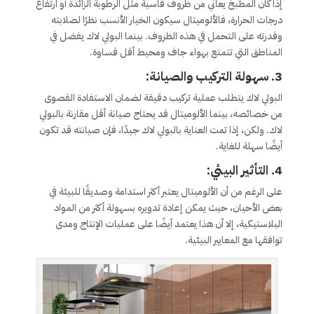
إذا كان المطبخ يعاني من ظروف قاسية مثل الرطوبة الزائدة أو ارتفاع
درجات الحرارة، فالألوميتال سيكون الخيار الأنسب نظرًا لصلابته
وقدرته على التحمل في هذه الظروف. بينما البولي لاك يفضل في
المناطق التي تتمتع بهواء جاف ومحيط أقل قساوة.
3. سهولة التركيب والصيانة:
البولي لاك يتطلب عملية تركيب دقيقة لضمان الاستفادة القصوى
من خصائصه، بينما الألوميتال قد يحتاج صيانة أقل مقارنة بالبولي
لاك. ولكن، إذا تمت العناية بالبولي لاك جيدًا، فإن صيانته قد تكون
أيضًا سهلة للغاية.
4. التأثير البيئي:
على الرغم من أن الألوميتال يعتبر أكثر استدامة وصديقًا للبيئة في
بعض الأحيان، حيث يمكن إعادة تدويره بسهولة أكثر من المواد
البلاستيكية، إلا أن هذا يعتمد أيضًا على عمليات الإنتاج ومدى
توافقها مع المعايير البيئية.