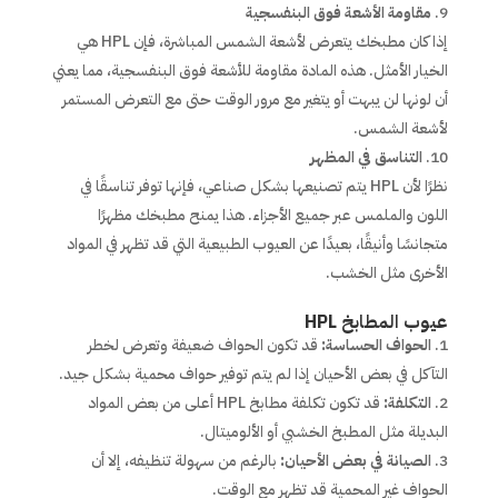
مقاومة الأشعة فوق البنفسجية
إذا كان مطبخك يتعرض لأشعة الشمس المباشرة، فإن HPL هي
الخيار الأمثل. هذه المادة مقاومة للأشعة فوق البنفسجية، مما يعني
أن لونها لن يبهت أو يتغير مع مرور الوقت حتى مع التعرض المستمر
لأشعة الشمس.
التناسق في المظهر
نظرًا لأن HPL يتم تصنيعها بشكل صناعي، فإنها توفر تناسقًا في
اللون والملمس عبر جميع الأجزاء. هذا يمنح مطبخك مظهرًا
متجانسًا وأنيقًا، بعيدًا عن العيوب الطبيعية التي قد تظهر في المواد
الأخرى مثل الخشب.
عيوب المطابخ HPL
الحواف الحساسة:
قد تكون الحواف ضعيفة وتعرض لخطر
التآكل في بعض الأحيان إذا لم يتم توفير حواف محمية بشكل جيد.
التكلفة:
قد تكون تكلفة مطابخ HPL أعلى من بعض المواد
البديلة مثل المطبخ الخشبي أو الألوميتال.
الصيانة في بعض الأحيان:
بالرغم من سهولة تنظيفه، إلا أن
الحواف غير المحمية قد تظهر مع الوقت.