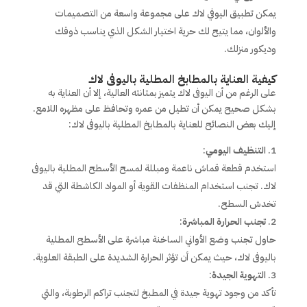
يمكن تطبيق اليوفي لاك على مجموعة واسعة من التصميمات
والألوان، مما يتيح لك حرية اختيار الشكل الذي يناسب ذوقك
وديكور منزلك.
كيفية العناية بالمطابخ المطلية باليوفى لاك
على الرغم من أن اليوفى لاك يتميز بمتانته العالية، إلا أن العناية به
بشكل صحيح يمكن أن تطيل من عمره وتحافظ على مظهره اللامع.
إليك بعض النصائح للعناية بالمطابخ المطلية باليوفى لاك:
التنظيف اليومي
:
استخدم قطعة قماش ناعمة ومبللة لمسح الأسطح المطلية باليوفى
لاك. تجنب استخدام المنظفات القوية أو المواد الكاشطة التي قد
تخدش السطح.
تجنب الحرارة المباشرة
:
حاول تجنب وضع الأواني الساخنة مباشرة على الأسطح المطلية
باليوفى لاك، حيث يمكن أن تؤثر الحرارة الشديدة على الطبقة العلوية.
التهوية الجيدة
:
تأكد من وجود تهوية جيدة في المطبخ لتجنب تراكم الرطوبة، والتي