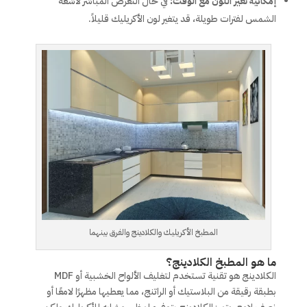
إمكانية تغير اللون مع الوقت:
في حال التعرض المباشر لأشعة
الشمس لفترات طويلة، قد يتغير لون الأكريليك قليلاً.
المطبخ الأكريليك والكلادينج والفرق بينهما
ما هو المطبخ الكلادينج؟
الكلادينج هو تقنية تستخدم لتغليف الألواح الخشبية أو MDF
بطبقة رقيقة من البلاستيك أو الراتنج، مما يعطيها مظهرًا لامعًا أو