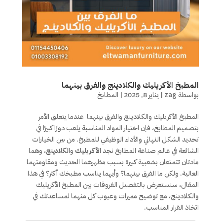
المطبخ الأكريليك والكلادينج والفرق بينهما
بواسطة
zag
|
يناير 8, 2025
|
المطابخ
المطبخ الأكريليك والكلادينج والفرق بينهما عندما يتعلق الأمر
بتصميم المطابخ، فإن اختيار المواد المناسبة يلعب دورًا كبيرًا في
تحديد الشكل النهائي والأداء الوظيفي للمطبخ. من بين الخيارات
الشائعة في عالم صناعة المطابخ نجد
الأكريليك
و
الكلادينج
، وهما
مادتان تتمتعان بشعبية كبيرة بسبب مظهرهما الحديث ومقاومتهما
العالية. ولكن ما الفرق بينهما؟ وأيهما يناسب مطبخك أكثر؟ في هذا
المقال، سنستعرض بالتفصيل الفروقات بين المطبخ الأكريليك
والكلادينج، مع توضيح مميزات وعيوب كل منهما لمساعدتك في
اتخاذ القرار المناسب.