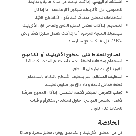
الاستخدام اليومي:
إذا كنت تبحث عن متانة عالية ومقاومة
للخدوش، فإن الأكريليك سيكون أكثر ملاءمة. أما إذا كان
استخدامك للمطبخ معتدلًا، فقد يكون الكلادينج كافيًا.
التصميم:
إذا كنت تفضل المظهر اللامع والفاخر، فإن الأكريليك
سيعطيك النتيجة المرجوة. أما إذا كنت تفضل مظهرًا لامعًا ولكن
بتكلفة أقل، فالكليدينج خيار جيد.
نصائح للحفاظ على المطبخ الأكريليك أو الكلادينج
استخدام منظفات لطيفة:
تجنب استخدام المواد الكيميائية
القوية التي قد تؤثر على السطح.
التنظيف المنتظم:
قم بتنظيف الأسطح بانتظام باستخدام
قطعة قماش ناعمة وماء دافئ مع صابون لطيف.
تجنب التعرض المباشر لأشعة الشمس:
إذا كان المطبخ معرضًا
لأشعة الشمس المباشرة، حاول استخدام ستائر أو واقيات
للحفاظ على اللون.
الخلاصة
كل من المطبخ الأكريليك والكلادينج يوفران مظهرًا عصريًا وجذابًا