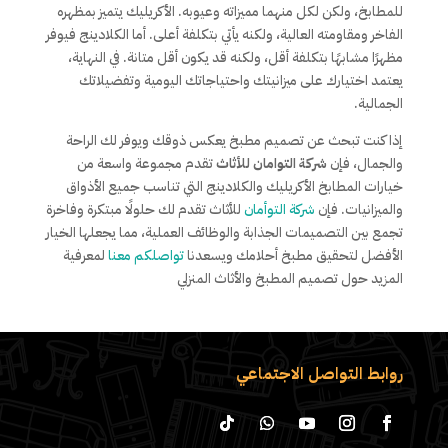
للمطابخ، ولكن لكل منهما مميزاته وعيوبه. الأكريليك يتميز بمظهره
الفاخر ومقاومته العالية، ولكنه يأتي بتكلفة أعلى. أما الكلادينج فيوفر
مظهرًا مشابهًا بتكلفة أقل، ولكنه قد يكون أقل متانة. في النهاية،
يعتمد اختيارك على ميزانيتك واحتياجاتك اليومية وتفضيلاتك
الجمالية.
إذا كنت تبحث عن تصميم مطبخ يعكس ذوقك ويوفر لك الراحة
والجمال، فإن
شركة التوامان للأثاث
تقدم مجموعة واسعة من
خيارات المطابخ الأكريليك والكلادينج التي تناسب جميع الأذواق
والميزانيات. فإن
شركة التوأمان
للأثاث تقدم لك حلولًا مبتكرة وفاخرة
تجمع بين التصميمات الجذابة والوظائف العملية، مما يجعلها الخيار
الأفضل لتحقيق مطبخ أحلامك ويسعدنا
تواصلكم معنا
لمعرفية
المزيد حول تصميم المطبخ والأثاث المنزلي
روابط التواصل الاجتماعي