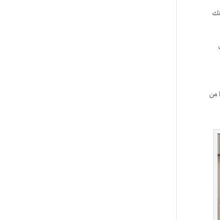
تك
 من