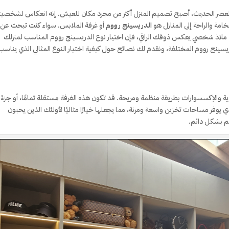
في العصر الحديث، أصبح تصميم المنزل أكثر من مجرد مكان للعيش. إنه انعكاس لشخصي
امة والراحة إلى المنازل هو
الدريسينج رووم
أو غرفة الملابس. سواء كنت تبحث عن
ملاذ شخصي يعكس ذوقك الراقي، فإن اختيار نوع الدريسينج رووم المناسب لمنزلك
يسينج رووم المختلفة، ونقدم لك نصائح حول كيفية اختيار النوع المثالي الذي يناسب
والإكسسوارات بطريقة منظمة ومريحة. قد تكون هذه الغرفة مستقلة تمامًا، أو جزءًا
ي يوفر مساحات تخزين واسعة ومرنة، مما يجعلها خيارًا مثاليًا لأولئك الذين يحبون
هم بشكل دائم.