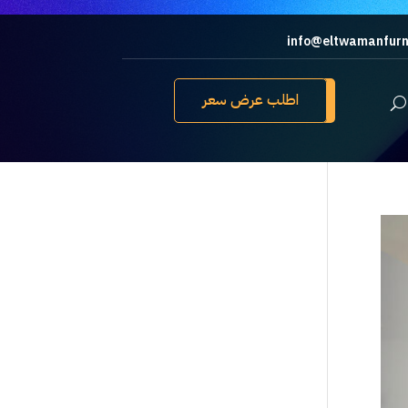
info@eltwamanfurn
اطلب عرض سعر