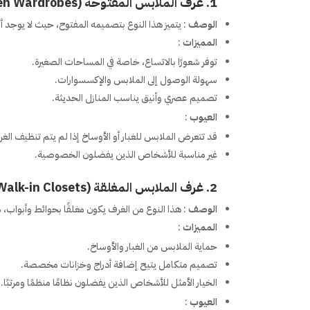
1.
غرف الملابس المفتوحة (Open Wardrobes)
الوصف
: يتميز هذا النوع بتصميمه المفتوح، حيث لا يوجد 
المميزات
:
توفر شعورًا بالاتساع، خاصة في المساحات الصغيرة.
سهولة الوصول إلى الملابس والإكسسوارات.
تصميم عصري وأنيق يناسب المنازل الحديثة.
العيوب
:
قد تتعرض الملابس للغبار أو الأوساخ إذا لم يتم تنظيف الغرف
غير مناسبة للأشخاص الذين يفضلون الخصوصية.
2.
غرف الملابس المغلقة (Closed Walk-in Closets)
الوصف
: هذا النوع من الغرف يكون مغلقًا بحوائط وأبواب، 
المميزات
:
حماية الملابس من الغبار والأوساخ.
تصميم متكامل يتيح إضافة أدراج وخزانات مخصصة.
الخيار الأمثل للأشخاص الذين يفضلون نظامًا منظمًا ومرتبًا.
العيوب
: