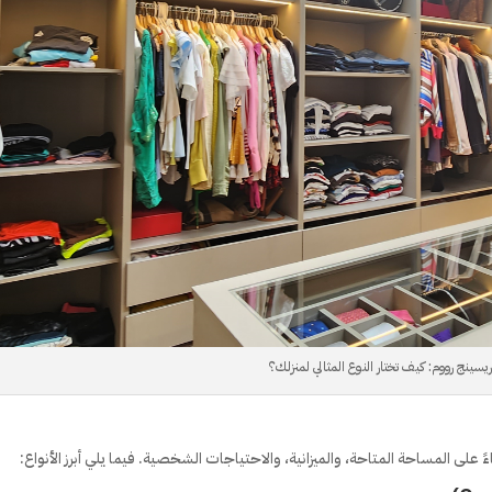
ريسينج رووم: كيف تختار النوع المثالي لمنزلك؟
على المساحة المتاحة، والميزانية، والاحتياجات الشخصية. فيما يلي أبرز الأنواع: