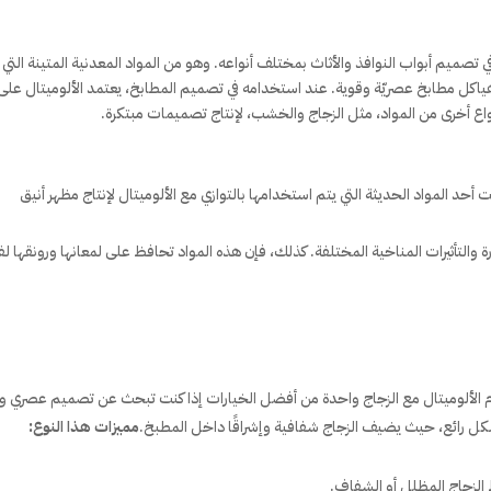
 تصميم أبواب النوافذ والأثاث بمختلف أنواعه. وهو من المواد المعدنية المتينة التي ت
ء هياكل مطابخ عصريّة وقوية. عند استخدامه في تصميم المطابخ، يعتمد الألوميتال على
واع أخرى من المواد، مثل الزجاج والخشب، لإنتاج تصميمات مبتكرة.
نيت أحد المواد الحديثة التي يتم استخدامها بالتوازي مع الألوميتال لإنتاج مظهر أنيق
رة والتأثيرات المناخية المختلفة. كذلك، فإن هذه المواد تحافظ على لمعانها ورونقها لفت
م الألوميتال مع الزجاج واحدة من أفضل الخيارات إذا كنت تبحث عن تصميم عصري ور
شكل رائع، حيث يضيف الزجاج شفافية وإشراقًا داخل المطبخ.
مميزات هذا النوع:
الزجاج المظلل أو الشفاف.