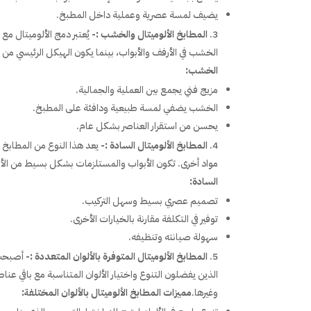
يضيف لمسة عصرية وعملية داخل المطبخ.
المطابخ الألوميتال والخشب :-
يُعتبر دمج الألوميتال م
الخشب في الأرفف والأبواب، بينما يكون الهيكل الرئيسي من 
الخشب:
مزيج فني يجمع بين العملية والجمالية.
الخشب يضفي لمسة طبيعية ودافئة على المطبخ.
يحسن من استقرار العناصر بشكل عام.
المطابخ الألوميتال السادة :-
يعد هذا النوع من المطابخ 
مواد أخرى. تكون الأبواب والمستلزمات بشكل بسيط من الألو
السادة:
تصميم عصري بسيط وسهل التركيب.
توفير في التكلفة مقارنة بالخيارات الأخرى.
سهولة صيانته وتنظيفه.
المطابخ الألوميتال المتوفرة بالألوان المتعددة :-
أصبحت 
الذين يفضلون التنوع واختيار الألوان المتناسبة مع باقي عناص
وغيرها.
مميزات المطابخ الألوميتال بالألوان المختلفة: