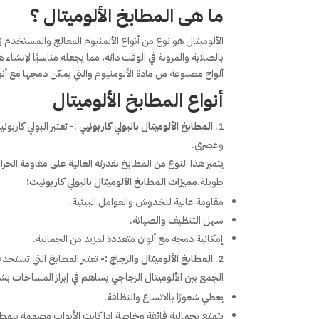
ما هى المطابخ الألوميتال ؟
الألوميتال هو نوع من أنواع الألمنيوم المعالج والمستخدم في
بالصلابة والمرونة في الوقت ذاته، مما يجعله مناسبًا لإنشا
ألواح مصنوعة من مادة الألومنيوم والتي يمكن دمجها مع أن
أنواع المطابخ الألوميتال
المطابخ الألوميتال بالبولي كاربوني
ي :- تعتبر البولي كاربو
وعصري.
يتميز هذا النوع من المطابخ بقدرته العالية على مقاومة الحرا
طويلة.
مميزات المطابخ الألوميتال بالبولي كاربونيت:
مقاومة عالية للخدوش والعوامل البيئية.
سهل التنظيف والصيانة.
إمكانية دمجه مع ألوان متعددة لمزيد من الجمالية.
المطابخ الألوميتال والزجاج :-
تعتبر المطابخ التي تستخد
الجمع بين الألوميتال الزجاجي يساهم في إبراز المساحات ب
يعطي شعورًا بالاتساع والنظافة.
يتمتع بجمالية فائقة وخاصة إذا كانت الأبواب مصممة بنمط 