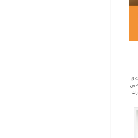
ت في
ه من
ارات