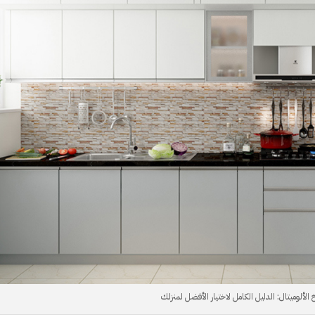
 الألوميتال: الدليل الكامل لاختيار الأفضل لمنزلك