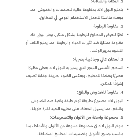
المتانة والصلابة
:
يتمتع البولي لاك بمقاومة عالية للصدمات والخدوش، مما
يجعله مناسبًا لتحمل الاستخدام اليومي في المطابخ.
مقاومة الرطوبة
:
نظرًا لتعرض المطابخ للرطوبة بشكل متكرر، يوفر البولي لاك
مقاومة ممتازة ضد تأثيرات المياه والرطوبة، مما يمنع التلف أو
التشوه بمرور الوقت.
لمعان عالي وجاذبية بصرية
:
السطح الأملس اللامع الذي يتميز به البولي لاك يعطي مظهرًا
عصريًا وفخمًا للمطبخ، ويعكس الضوء بطريقة جذابة تضيف
إشراقًا للمكان.
مقاومة للخدوش والبقع
:
البولي لاك مصنوع بطريقة توفر طبقة واقية ضد الخدوش
والبقع، مما يسهل الحفاظ على مظهره الجيد لفترة طويلة.
مجموعة واسعة من الألوان والتصميمات
:
يتوفر البولي لاك في مجموعة متنوعة من الألوان والأنماط، بما
يناسب جميع الأذواق وتصميمات المطابخ المختلفة.