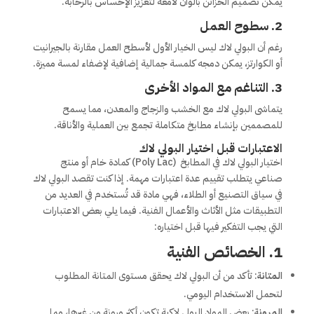
يمكن تصميم الخزائن بألوان لامعة لتعزيز الإحساس بالرحابة.
2.
سطوح العمل
رغم أن البولي لاك ليس الخيار الأول لأسطح العمل مقارنة بالجيرانيت
أو الكوارتز، يمكن دمجه كلمسة جمالية إضافية لإضفاء لمسة مميزة.
3.
التناغم مع المواد الأخرى
يتماشى البولي لاك مع الخشب والزجاج والمعدن، مما يسمح
للمصممين بإنشاء مطابخ متكاملة تجمع بين العملية والأناقة.
الاعتبارات قبل اختيار البولي لاك
اختيار البولي لاك في المطابخ (Poly Lac) كمادة خام أو منتج
صناعي يتطلب تقييم عدة اعتبارات مهمة. إذا كنت تقصد البولي لاك
في سياق التصنيع أو الطلاء، فهي مادة قد تُستخدم في العديد من
التطبيقات مثل الأثاث والأعمال الفنية. فيما يلي بعض الاعتبارات
التي يجب التفكير فيها قبل اختياره:
1.
الخصائص الفنية
المتانة
: تأكد من أن البولي لاك يحقق مستوى المتانة المطلوب
لتحمل الاستخدام اليومي.
المرونة
: بعض المواد البولي لاكية تكون أكثر مرونة من غيرها، مما