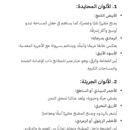
1. الألوان المحايدة:
الأبيض اللامع:
يمنح مظهرًا نقيًا وعصريًا، كما يساهم في جعل المساحة تبدو
أوسع وأكثر إشراقًا.
الرمادي بدرجاته:
يعكس طابعًا مريحًا وأنيقًا، ويتناغم بسهولة مع الأجهزة المعدنية.
الأسود الأنيق:
يُبرز الفخامة والرقي، وهو خيار مميز للمطابخ ذات الإضاءة الجيدة
والمساحات الكبيرة.
2. الألوان الجريئة:
الأحمر النبيذي أو الساطع:
يضفي جرأة وحيوية، ويُعد مثاليًا لمحبي التميز.
الأزرق البحري:
يُشعر بالهدوء ويمنح المطبخ مظهرًا أنيقًا ومعاصرًا.
الأخضر الزيتوني أو الزمردي:
يُبرز الطبيعة داخل المطبخ ويخلق توازنًا بين العصرية والدفء.