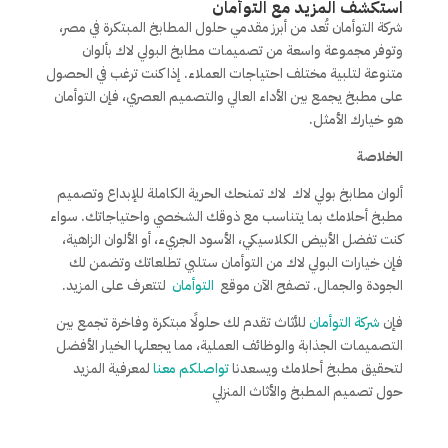
استكشف المزيد مع التوأمان
شركة التوأمان تُعد من أبرز مقدمي حلول المطابخ المبتكرة في مصر،
وتوفر مجموعة واسعة من تصميمات مطابخ البولي لاك بألوان
متنوعة لتلبية مختلف احتياجات العملاء. إذا كنت ترغب في الحصول
على مطبخ يجمع بين الأداء العالي والتصميم العصري، فإن التوأمان
هو خيارك الأمثل.
الخلاصة
ألوان مطابخ بولي لاك لاك تمنحك الحرية الكاملة للإبداع وتصميم
مطبخ أحلامك بما يتناسب مع ذوقك الشخصي واحتياجاتك. سواء
كنت تفضل الأبيض الكلاسيكي، الأسود الجريء، أو الألوان الزاهية،
فإن خيارات البولي لاك من التوأمان ستلبي تطلعاتك وتضمن لك
الجودة والجمال. تصفح الآن موقع
التوأمان
لتتعرف على المزيد.
فإن
شركة التوأمان
للأثاث تقدم لك حلولًا مبتكرة وفاخرة تجمع بين
التصميمات الجذابة والوظائف العملية، مما يجعلها الخيار الأفضل
لتحقيق مطبخ أحلامك ويسعدنا
تواصلكم معنا
لمعرفية المزيد
حول تصميم المطبخ والأثاث المنزلي