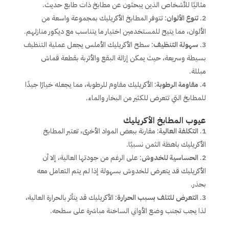
مثاليًا للأشخاص الذين يبحثون عن مطابخ ذات طابع حديث.
تنوع الألوان
: تتوفر المطابخ الأكريليك بمجموعة واسعة من
الألوان، مما يتيح للمستخدمين اختيار ما يتناسب مع ديكور منازلهم.
سهولة التنظيف
: سطح الأكريليك الأملس يجعل عملية التنظيف
بسيطة وسريعة، حيث يمكن إزالة البقع والأتربة بقطعة قماش
مبللة.
مقاومة الرطوبة
: الأكريليك مقاوم للرطوبة، مما يجعله خيارًا جيدًا
للمطابخ التي تتعرض للكثير من البخار والماء.
عيوب المطابخ الأكريليك
التكلفة العالية
: مقارنة ببعض المواد الأخرى، تعتبر المطابخ
الأكريليك باهظة الثمن نسبيًا.
الحساسية للخدوش
: على الرغم من جودتها العالية، إلا أن
الأكريليك قد يتعرض للخدوش بسهولة إذا لم يتم التعامل معه
بحذر.
التعرض للتلف بسبب الحرارة
: الأكريليك قد يتأثر بالحرارة العالية،
لذا يجب تجنب وضع الأواني الساخنة مباشرة على سطحه.