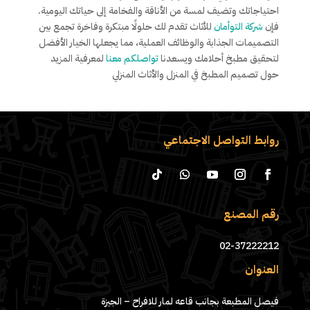
احتياجاتك وتضيف لمسة من الأناقة والفخامة إلى حياتك اليومية.
فإن
شركة التوأمان
للأثاث تقدم لك حلولًا مبتكرة وفاخرة تجمع بين
التصميمات الجذابة والوظائف العملية، مما يجعلها الخيار الأفضل
لتحقيق مطبخ أحلامك ويسعدنا
تواصلكم معنا
لمعرفية المزيد
حول تصميم المطبخ في المنزل والأثاث المنزلي
روابط التواصل الاجتماعي
رقم المصنع
02-37222212
العنوان
فيصل المطبعة بجانب قاعه لمار للافراح – الجيزة