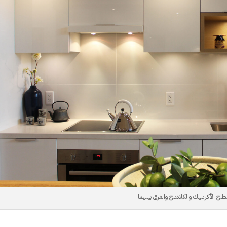
طبخ الأكريليك والكلادينج والفرق بينهما