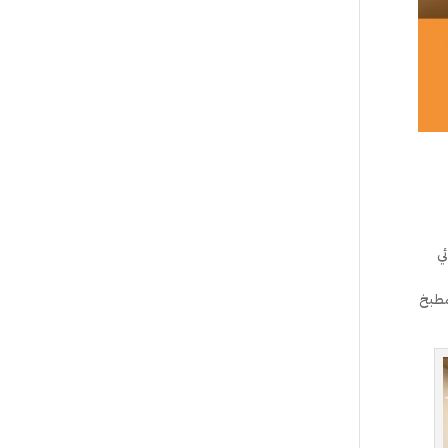
ئي
مطبخ