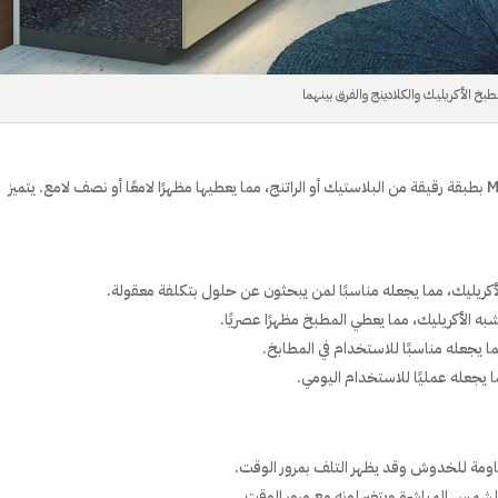
طبخ الأكريليك والكلادينج والفرق بينهما
الكلادينج هو تقنية تستخدم لتغليف الألواح الخشبية أو MDF بطبقة رقيقة من البلاستيك أو الراتنج، مما يعطيها مظهرًا لامعًا أو نصف لامع. يتميز
 بالأكريليك، مما يجعله مناسبًا لمن يبحثون عن حلول بتكلفة معقولة.
شبه الأكريليك، مما يعطي المطبخ مظهرًا عصريًا.
ا يجعله مناسبًا للاستخدام في المطابخ.
جعله عمليًا للاستخدام اليومي.
مقاومة للخدوش وقد يظهر التلف بمرور الوقت.
 الشمس المباشرة ويتغير لونه مع مرور الوقت.