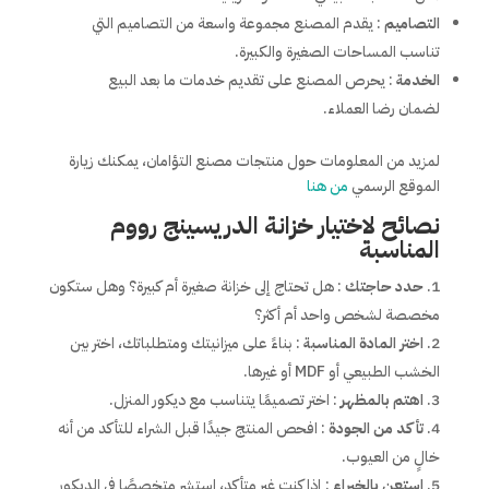
التصاميم
: يقدم المصنع مجموعة واسعة من التصاميم التي
تناسب المساحات الصغيرة والكبيرة.
الخدمة
: يحرص المصنع على تقديم خدمات ما بعد البيع
لضمان رضا العملاء.
لمزيد من المعلومات حول منتجات مصنع التؤامان، يمكنك زيارة
الموقع الرسمي
من هنا
نصائح لاختيار خزانة الدريسينج رووم
المناسبة
حدد حاجتك
: هل تحتاج إلى خزانة صغيرة أم كبيرة؟ وهل ستكون
مخصصة لشخص واحد أم أكثر؟
اختر المادة المناسبة
: بناءً على ميزانيتك ومتطلباتك، اختر بين
الخشب الطبيعي أو MDF أو غيرها.
اهتم بالمظهر
: اختر تصميمًا يتناسب مع ديكور المنزل.
تأكد من الجودة
: افحص المنتج جيدًا قبل الشراء للتأكد من أنه
خالٍ من العيوب.
استعن بالخبراء
: إذا كنت غير متأكد، استشر متخصصًا في الديكور