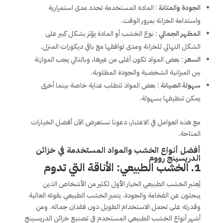
الجودة والمتانة
: المادة المستخدمة تحدد مدى استمرارية
واستدامة الخزانة بمرور الوقت.
المظهر الجمالي
: نوع الخشب أو المادة يؤثر بشكل كبير على
الشكل النهائي للخزانة ومدى توافقها مع باقي ديكورات المنزل.
السعر
: بعض المواد تكون أغلى من غيرها، وبالتالي يجب الموازنة
بين الميزانية الشخصية والجودة المطلوبة.
سهولة الصيانة
: بعض المواد تتطلب عناية خاصة بينما أخرى
يمكن تنظيفها بسهولة.
مع هذه العوامل في الاعتبار، دعونا نستعرض الآن أفضل الخيارات
المتاحة.
أفضل أنواع الخشب والمواد المستخدمة في خزائن
الدريسينج رووم
1. الخشب الطبيعي: الأناقة التي تدوم
يُعتبر الخشب الطبيعي الخيار الأول لكثير من الأشخاص الذين
يبحثون عن الفخامة والجودة. يتميز الخشب الطبيعي بقوته العالية
وقدرته على تحمل الاستخدام الطويل دون فقدان جماله. ومن
أشهر أنواع الخشب الطبيعي المستخدم في تصنيع خزائن الدريسينج