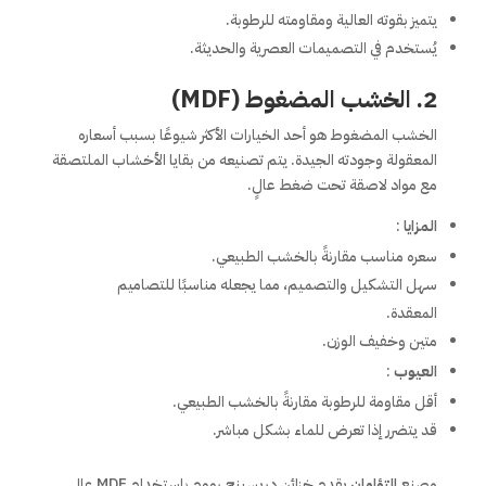
يتميز بقوته العالية ومقاومته للرطوبة.
يُستخدم في التصميمات العصرية والحديثة.
2. الخشب المضغوط (MDF)
الخشب المضغوط هو أحد الخيارات الأكثر شيوعًا بسبب أسعاره
المعقولة وجودته الجيدة. يتم تصنيعه من بقايا الأخشاب الملتصقة
مع مواد لاصقة تحت ضغط عالٍ.
المزايا
:
سعره مناسب مقارنةً بالخشب الطبيعي.
سهل التشكيل والتصميم، مما يجعله مناسبًا للتصاميم
المعقدة.
متين وخفيف الوزن.
العيوب
:
أقل مقاومة للرطوبة مقارنةً بالخشب الطبيعي.
قد يتضرر إذا تعرض للماء بشكل مباشر.
مصنع
التؤامان
يقدم خزائن دريسينج رووم باستخدام MDF عالي