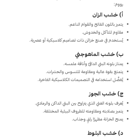
رووم:
أ) خشب الزان
يتميز باللون الفاتح والقوام الناعم.
مقاوم للتآكل والخدوش.
يُستخدم في صنع خزائن ذات تصاميم كلاسيكية أو عصرية.
ب) خشب الماهوجني
يمتاز بلونه البني الدافئ وأناقة ملمسه.
يتمتع بقوة عالية ومقاومة للتسوس والحشرات.
يُفضَّل استخدامه في التصميمات الكلاسيكية الفاخرة.
ج) خشب الجوز
يُعرف بلونه الغني الذي يتراوح بين البني الداكن والرمادي.
يتميز بصلابته ومقاومته للظروف البيئية المختلفة.
يمنح الخزانة مظهرًا راقٍ وجذاب.
د) خشب البلوط