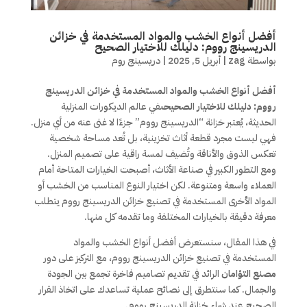
أفضل أنواع الخشب والمواد المستخدمة في خزائن
الدريسينج رووم: دليلك للاختيار الصحيح
بواسطة
zag
|
أبريل 5, 2025
|
دريسينج روم
أفضل أنواع الخشب والمواد المستخدمة في خزائن الدريسينج
رووم: دليلك للاختيار الصحيحى
في عالم الديكورات المنزلية
الحديثة، يُعتبر خزانة “الدريسينج رووم” جزءًا لا غنى عنه من أي منزل.
فهي ليست مجرد قطعة أثاث تخزينية، بل تُعد مساحة شخصية
تعكس الذوق والأناقة وتُضيف لمسة راقية على تصميم المنزل.
ومع التطور الكبير في صناعة الأثاث، أصبحت الخيارات المتاحة أمام
العملاء واسعة ومتنوعة. لكن اختيار النوع المناسب من الخشب أو
المواد الأخرى المستخدمة في تصنيع خزائن الدريسينج رووم يتطلب
معرفة دقيقة بالخيارات المختلفة وما تقدمه كل منها.
في هذا المقال، سنستعرض أفضل أنواع الخشب والمواد
المستخدمة في تصنيع خزائن الدريسينج رووم، مع التركيز على دور
مصنع التؤامان
الرائد في تقديم تصاميم فاخرة تجمع بين الجودة
والجمال. كما سنتطرق إلى نصائح عملية تساعدك على اتخاذ القرار
الصحيح عند شراء خزانة الدريسينج رووم.