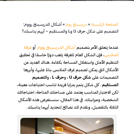
الصفحة الرئيسية
»
دريسينج روم
»
أشكال الدريسينج رووم:
التصميم على شكل حرف U وL والمستقيم – أيهم يناسبك؟
عندما يتعلق الأمر بتصميم
أشكال الدريسينج رووم
أو
غرفة
الملابس
، فإن الشكل العام للغرفة يلعب دورًا حاسمًا في تحقيق
التنظيم الأمثل واستغلال المساحة بكفاءة. هناك العديد من
الأشكال التي يمكن تصميم غرف الملابس بناءً عليها، وأبرزها
التصميمات على
شكل حرف U
، و
حرف L
، و
التصميم
المستقيم
. كل شكل يتميز بمزايا فريدة تناسب احتياجات معينة،
لكن الاختيار المناسب يعتمد على مساحتك المتاحة، احتياجاتك
الشخصية، وميزانيتك. في هذا المقال، سنستعرض هذه الأشكال
الثلاثة بالتفصيل، ونقدم لك نصائح لتحديد أيهما يناسبك.