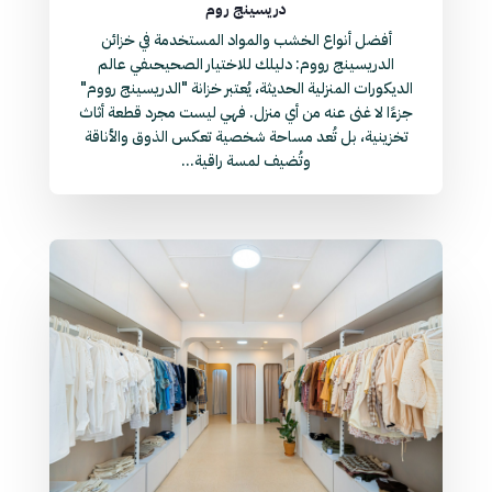
دريسينج روم
أفضل أنواع الخشب والمواد المستخدمة في خزائن
الدريسينج رووم: دليلك للاختيار الصحيحىفي عالم
الديكورات المنزلية الحديثة، يُعتبر خزانة "الدريسينج رووم"
جزءًا لا غنى عنه من أي منزل. فهي ليست مجرد قطعة أثاث
تخزينية، بل تُعد مساحة شخصية تعكس الذوق والأناقة
وتُضيف لمسة راقية...