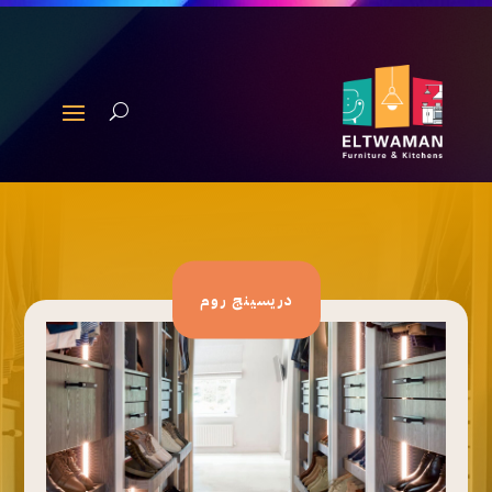
دريسينج روم