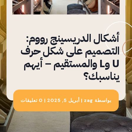
أشكال الدريسينج رووم:
التصميم على شكل حرف
U وL والمستقيم – أيهم
يناسبك؟
بواسطة
zag
|
أبريل 5, 2025
|
0 تعليقات