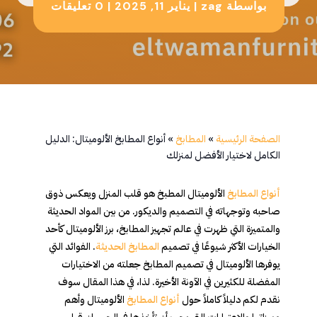
بواسطة
zag
|
يناير 11, 2025
|
0 تعليقات
الصفحة الرئيسية
»
المطابخ
»
أنواع المطابخ الألوميتال: الدليل
الكامل لاختيار الأفضل لمنزلك
أنواع المطابخ
الألوميتال المطبخ هو قلب المنزل ويعكس ذوق
صاحبه وتوجهاته في التصميم والديكور. من بين المواد الحديثة
والمتميزة التي ظهرت في عالم تجهيز المطابخ، برز الألوميتال كأحد
الخيارات الأكثر شيوعًا في تصميم
المطابخ الحديثة
. الفوائد التي
يوفرها الألوميتال في تصميم المطابخ جعلته من الاختيارات
المفضلة للكثيرين في الآونة الأخيرة. لذا، في هذا المقال سوف
نقدم لكم دليلاً كاملاً حول
أنواع المطابخ
الألوميتال وأهم