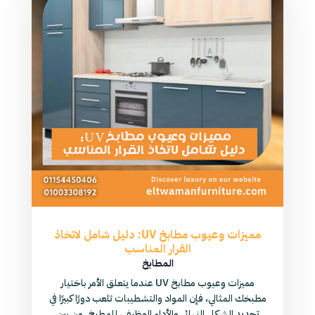
مميزات وعيوب مطابخ UV: دليل شامل لاتخاذ
القرار المناسب
المطابخ
مميزات وعيوب مطابخ UV عندما يتعلق الأمر باختيار
مطبخك المثالي، فإن المواد والتشطيبات تلعب دورًا كبيرًا في
تحديد الشكل النهائي والأداء الوظيفي للمطبخ. من بين