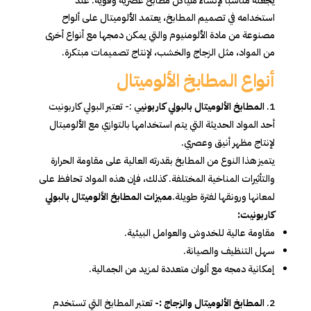
يجعله مناسبًا لإنشاء هياكل مطابخ عصريّة وقوية. عند
استخدامه في تصميم المطابخ، يعتمد الألوميتال على ألواح
مصنوعة من مادة الألومنيوم والتي يمكن دمجها مع أنواع أخرى
من المواد، مثل الزجاج والخشب، لإنتاج تصميمات مبتكرة.
أنواع المطابخ الألوميتال
المطابخ الألوميتال بالبولي كاربوني
ي :- تعتبر البولي كاربونيت
أحد المواد الحديثة التي يتم استخدامها بالتوازي مع الألوميتال
لإنتاج مظهر أنيق وعصري.
يتميز هذا النوع من المطابخ بقدرته العالية على مقاومة الحرارة
والتأثيرات المناخية المختلفة. كذلك، فإن هذه المواد تحافظ على
لمعانها ورونقها لفترة طويلة.
مميزات المطابخ الألوميتال بالبولي
كاربونيت:
مقاومة عالية للخدوش والعوامل البيئية.
سهل التنظيف والصيانة.
إمكانية دمجه مع ألوان متعددة لمزيد من الجمالية.
المطابخ الألوميتال والزجاج :-
تعتبر المطابخ التي تستخدم