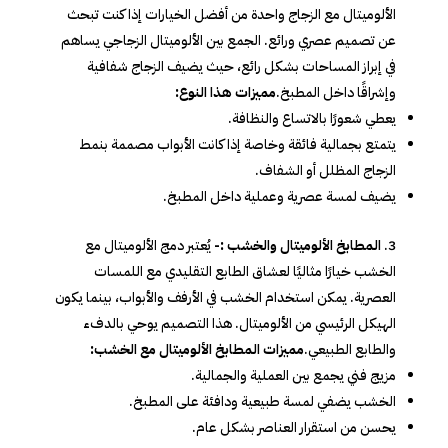
الألوميتال مع الزجاج واحدة من أفضل الخيارات إذا كنت تبحث
عن تصميم عصري ورائع. الجمع بين الألوميتال الزجاجي يساهم
في إبراز المساحات بشكل رائع، حيث يضيف الزجاج شفافية
وإشراقًا داخل المطبخ.
مميزات هذا النوع:
يعطي شعورًا بالاتساع والنظافة.
يتمتع بجمالية فائقة وخاصة إذا كانت الأبواب مصممة بنمط
الزجاج المظلل أو الشفاف.
يضيف لمسة عصرية وعملية داخل المطبخ.
المطابخ الألوميتال والخشب :-
يُعتبر دمج الألوميتال مع
الخشب خيارًا مثاليًا لعشاق الطابع التقليدي مع اللمسات
العصرية. يمكن استخدام الخشب في الأرفف والأبواب، بينما يكون
الهيكل الرئيسي من الألوميتال. هذا التصميم يوحي بالدفء
والطابع الطبيعي.
مميزات المطابخ الألوميتال مع الخشب:
مزيج فني يجمع بين العملية والجمالية.
الخشب يضفي لمسة طبيعية ودافئة على المطبخ.
يحسن من استقرار العناصر بشكل عام.