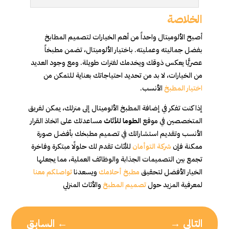
الخلاصة
أصبح الألوميتال واحداً من أهم الخيارات لتصميم المطابخ
بفضل جماليته وعمليته. باختيار الألوميتال، تضمن مطبخاً
عصريًّا يعكس ذوقك ويخدمك لفترات طويلة. ومع وجود العديد
من الخيارات، لا بد من تحديد احتياجاتك بعناية للتمكن من
اختيار المطبخ
الأنسب.
إذا كنت تفكر في إضافة المطبخ الألوميتال إلى منزلك، يمكن لفريق
المتخصصين في موقع
الطوما للأثاث
مساعدتك على اتخاذ القرار
الأنسب وتقديم استشاراتك في تصميم مطبخك بأفضل صورة
ممكنة فإن
شركة التوأمان
للأثاث تقدم لك حلولًا مبتكرة وفاخرة
تجمع بين التصميمات الجذابة والوظائف العملية، مما يجعلها
الخيار الأفضل لتحقيق
مطبخ أحلامك
ويسعدنا
تواصلكم معنا
لمعرفية المزيد حول
تصميم المطبخ
والأثاث المنزلي
التالي
→
←
السابق