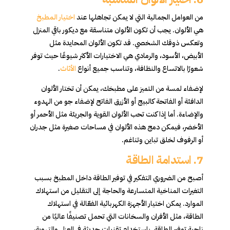
من العوامل الجمالية التي لا يمكن تجاهلها عند
اختيار المطبخ
هي الألوان. يجب أن تكون الألوان متناسقة مع ديكور باقي المنزل
وتعكس ذوقك الشخصي. قد تكون الألوان المحايدة مثل
الأبيض، الأسود، والرمادي هي الاختيارات الأكثر شيوعًا حيث توفر
شعورًا بالاتساع والنظافة، وتناسب جميع أنواع
الأثاث
.
لإضفاء لمسة من التميز على مطبخك، يمكن أن تختار الألوان
الدافئة أو الفاتحة كالبيج أو الأزرق الفاتح لإضفاء جو من الهدوء
والإضاءة. أما إذا كنت تحب الألوان القوية والجريئة مثل الأحمر أو
الأخضر، فيمكن دمج هذه الألوان في مساحات صغيرة مثل جدران
أو الرفوف لخلق تباين وتناغم.
7.
استدامة الطاقة
أصبح من الضروري التفكير في توفير الطاقة داخل المطبخ بسبب
التغيرات المناخية المتسارعة والحاجة إلى التقليل من استهلاك
الموارد. يمكن اختيار الأجهزة الكهربائية الفعّالة في استهلاك
الطاقة، مثل الأفران والسخانات التي تحمل تصنيفًا عاليًا من
ناحية توفير الطاقة. باستخدام تقنيات حديثة في العزل والتهوية،