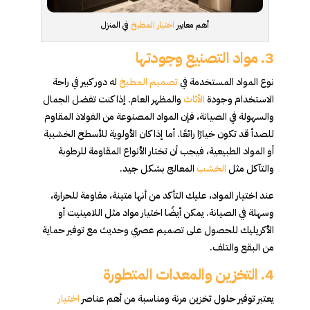
أهم معايير
اختيار المطبخ
في المنزل
3.
مواد التصنيع وجودتها
نوع المواد المستخدمة في
تصميم المطبخ
له دور كبير في راحة
الاستخدام وجودة
الأثاث
والمظهر العام. إذا كنت تفضل الجمال
والسهولة في الصيانة، فإن المواد المصنوعة من الفولاذ المقاوم
للصدأ قد تكون خيارًا رائعًا. أما إذا كان الأولوية للأسطح الخشبية
أو المواد الطبيعية، فيجب أن تختار الأنواع المقاومة للرطوبة
والتآكل مثل
الخشب
المعالج بشكل جيد.
عند اختيار المواد، عليك التأكد من أنها متينة، مقاومة للحرارة،
وسهلة في الصيانة. يمكن أيضًا اختيار مواد مثل اللامينيت أو
الأكريليك للحصول على تصميم عصري وحديث مع توفير حماية
من البقع والتلف.
4.
التخزين والمعدات المتطورة
يعتبر توفير حلول تخزين مرنة ومناسبة من أهم عناصر
اختيار