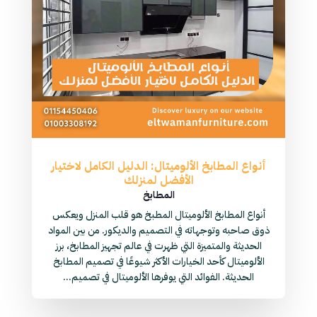
أنواع المطابخ الألوميتال: الدليل الكامل لاختيار
الأفضل لمنزلك
المطابخ
أنواع المطابخ الألوميتال المطبخ هو قلب المنزل ويعكس
ذوق صاحبه وتوجهاته في التصميم والديكور. من بين المواد
الحديثة والمتميزة التي ظهرت في عالم تجهيز المطابخ، برز
الألوميتال كأحد الخيارات الأكثر شيوعًا في تصميم المطابخ
الحديثة. الفوائد التي يوفرها الألوميتال في تصميم...