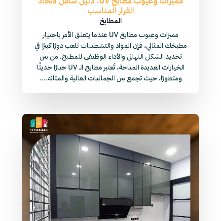
مميزات وعيوب مطابخ UV: دليل شامل لاتخاذ
القرار المناسب
المطابخ
مميزات وعيوب مطابخ UV عندما يتعلق الأمر باختيار
مطبخك المثالي، فإن المواد والتشطيبات تلعب دورًا كبيرًا في
تحديد الشكل النهائي والأداء الوظيفي للمطبخ. من بين
الخيارات العديدة المتاحة، تُعتبر مطابخ الـ UV خيارًا حديثًا
ومتطورًا، حيث تجمع بين الجماليات العالية والمتانة....