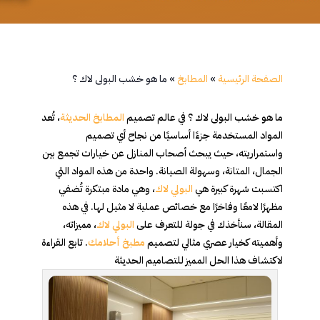
الصفحة الرئيسية
»
المطابخ
»
ما هو خشب البولى لاك ؟
ما هو خشب البولى لاك ؟ في عالم تصميم
المطابخ الحديثة
، تُعد
المواد المستخدمة جزءًا أساسيًا من نجاح أي تصميم
واستمراريته، حيث يبحث أصحاب المنازل عن خيارات تجمع بين
الجمال، المتانة، وسهولة الصيانة. واحدة من هذه المواد التي
اكتسبت شهرة كبيرة هي
البولي لاك
، وهي مادة مبتكرة تُضفي
مظهرًا لامعًا وفاخرًا مع خصائص عملية لا مثيل لها. في هذه
المقالة، سنأخذك في جولة للتعرف على
البولي لاك
، مميزاته،
وأهميته كخيار عصري مثالي لتصميم
مطبخ أحلامك
. تابع القراءة
لاكتشاف هذا الحل المميز للتصاميم الحديثة