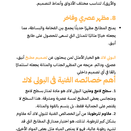
والأزرق)، لتناسب مختلف الأذواق وأنماط التصميم.
8.
مظهر عصري وفاخر
يمنح المطابخ مظهرًا حديثًا يجمع بين الفخامة والبساطة، مما
يجعله خيارًا مثاليًا للمنازل التي تسعى للحصول على طابع
أنيق.
البولي لاك
هو الخيار الأمثل لمن يبحثون عن
تصميم مطبخ
أنيق،
عصري، ودائم. مزيجه من المظهر الجذاب والمتانة يجعله استثمارًا
رائعًا في أي تصميم داخلي
أهم خصائصه الفنية فى البولى لاك
سطح لامع ومتين:
البولى لاك هو مادة تمتاز بسطح لامع
ومتجانس يعطي المطبخ لمسة عصرية ومشرقة. هذا السطح لا
يقتصر على الجمالية فقط، بل يتسم بالقوة والمتانة.
مقاوم للرطوبة:
من أبرز الخصائص الفنية للبولي لاك أنه مقاوم
بشكل كبير للرطوبة. لذلك، هو اختيار ممتاز في المطابخ التي قد
تشهد رطوبة عالية، فهو لا يمتص المياه مثل بعض المواد الأخرى،