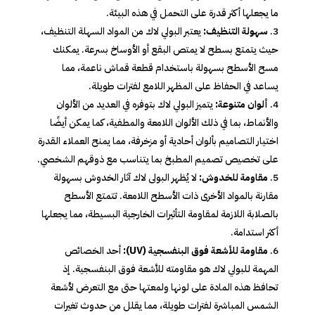
ما يجعلها أكثر قدرة على التحمل في هذه البيئة.
سهولة التنظيف:
يعتبر البولي لاك من المواد السهلة التنظيف،
حيث يتمتع بسطح لا يمتص البقع أو الأوساخ بسرعة. يمكنك
مسح الأسطح بسهولة باستخدام قطعة قماش ناعمة، مما
يساعد في الحفاظ على المظهر اللامع لفترات طويلة.
ألوان متنوعة:
يتميز البولي لاك بتوفره في العديد من الألوان
والأنماط، بما في ذلك الألوان اللامعة والمطفية، كما يمكن أيضًا
اختيار التصاميم بألوان أحادية أو مزخرفة، مما يمنح العملاء القدرة
على تخصيص تصميم المطبخ بما يتناسب مع ذوقهم الشخصي.
مقاومة للخدوش:
لا يُظهر البولى لاك آثار الخدوش بسهولة
مقارنة بالمواد الأخرى ذات الأسطح اللامعة. تتمتع الأسطح
بالصلابة اللازمة لمقاومة التأثيرات الخارجية البسيطة، مما يجعلها
أكثر استدامة.
مقاومة للأشعة فوق البنفسجية (UV):
أحد الخصائص
المهمة للبولي لاك هو مقاومته للأشعة فوق البنفسجية. إذ
تحافظ هذه المادة على لونها ولمعتها حتى مع التعرض لأشعة
الشمس المباشرة لفترات طويلة، مما يقلل من حدوث تغيرات