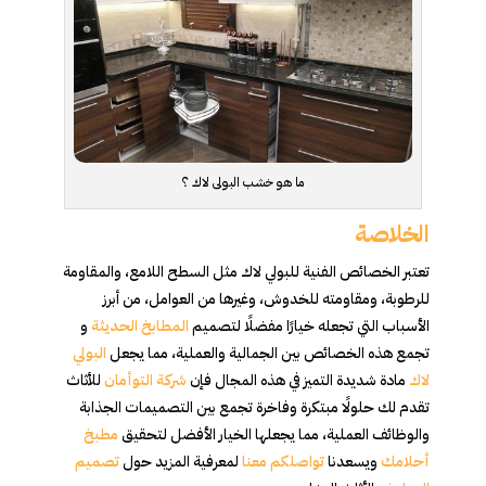
ما هو خشب البولى لاك ؟
الخلاصة
تعتبر الخصائص الفنية للبولي لاك مثل السطح اللامع، والمقاومة
للرطوبة، ومقاومته للخدوش، وغيرها من العوامل، من أبرز
الأسباب التي تجعله خيارًا مفضلًا لتصميم
المطابخ الحديثة
و
تجمع هذه الخصائص بين الجمالية والعملية، مما يجعل
البولي
لاك
مادة شديدة التميز في هذه المجال فإن
شركة التوأمان
للأثاث
تقدم لك حلولًا مبتكرة وفاخرة تجمع بين التصميمات الجذابة
والوظائف العملية، مما يجعلها الخيار الأفضل لتحقيق
مطبخ
أحلامك
ويسعدنا
تواصلكم معنا
لمعرفية المزيد حول
تصميم