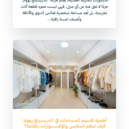
الديكورات المنزلية الحديثة، يُعتبر خزانة "الدريسينج رووم"
جزءًا لا غنى عنه من أي منزل. فهي ليست مجرد قطعة أثاث
تخزينية، بل تُعد مساحة شخصية تعكس الذوق والأناقة
وتُضيف لمسة راقية...
أهمية تقسيم المساحات في الدريسينج رووم:
كيف تنظم الملابس والإكسسوارات بكفاءة؟