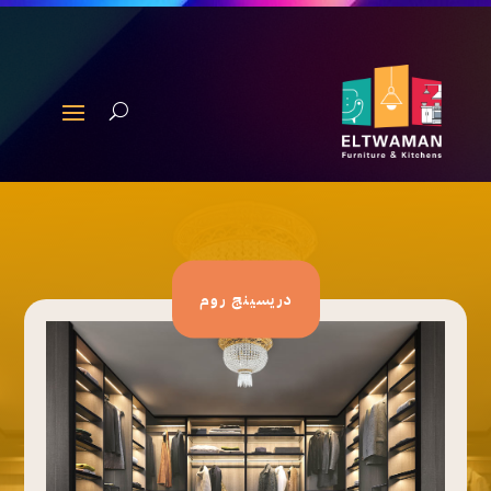
دريسينج روم