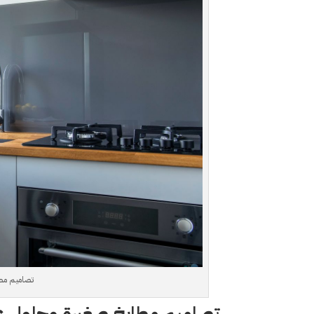
تصاميم مط
تصاميم مطابخ صغيرة وحلول ع