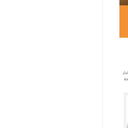
ار
دة