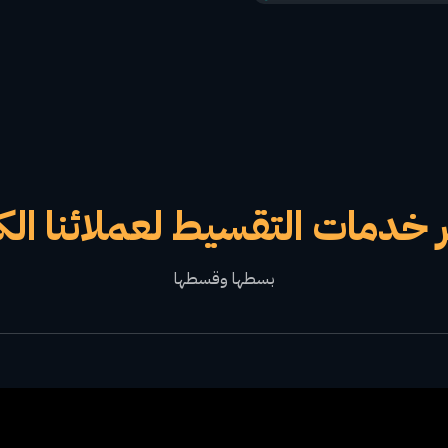
 خدمات التقسيط لعملائنا الك
بسطها وقسطها