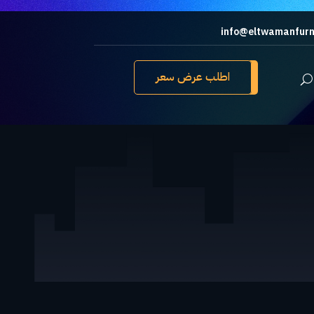
info@eltwamanfurn
اطلب عرض سعر