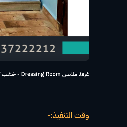
غرفة ملابس Dressing Room - خشب كونتر جود وود على طبقة HPL المانى - مقبض مميز - ضمان 10 اعوام
وقت التنفيذ:-