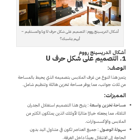
أشكال الدريسينج رووم: التصميم على شكل حرف U وL والمستقيم –
أيهم يناسبك؟
أشكال الدريسينج رووم
1. التصميم على شكل حرف U
الوصف:
يتميز هذا النوع من غرف الملابس بتصميمه الذي يحيط بالمساحة
من ثلاث جوانب، مما يوفر مساحة تخزين هائلة وتنظيم شامل.
المميزات:
مساحة تخزين واسعة
: يتيح هذا التصميم استغلال الجدران
الثلاثة، مما يجعله خيارًا مثاليًا لأولئك الذين يملكون الكثير من
الملابس والإكسسوارات.
سهولة الوصول
: جميع العناصر تكون في متناول اليد بدون
الحاجة إلى الانتقال بعيدًا داخل الغرفة.