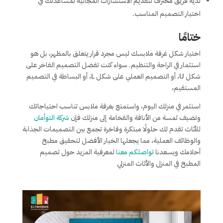
لديه فريق محترف لتقديم الاستشارات المجانية لمساعدتك في
اختيار التصميم المناسب.
ختامًا
اختيار شكل غرفة ملابسك ليس مجرد قرار يتعلق بالمظهر، بل هو
استثمار في الراحة والتنظيم. سواء كنت تفضل التصميم الفاخر على
شكل U، أو التصميم العملي على شكل L، أو البساطة في التصميم
المستقيم،
استثمر في منزلك اليوم، واستمتع بغرفة ملابس تناسب احتياجاتك
وتضيف لمسة من الأناقة والفخامة إلى منزلك فإن
شركة التوأمان
للأثاث تقدم لك حلولًا مبتكرة وفاخرة تجمع بين التصميمات الجذابة
والوظائف العملية، مما يجعلها الخيار الأفضل لتحقيق مطبخ
أحلامك ويسعدنا
تواصلكم معنا
لمعرفية المزيد حول تصميم
المطبخ في المنزل والأثاث المنزلي