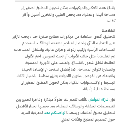
باتباع هذه الأفكار والديكورات، يمكن تحويل المطبخ الصغير إلى
مساحة أنيقة وعملية، مما يجعل الطهي والتخزين أسهل وأكثر
كفاءة.
الخلاصة
لتحقيق أقصى استفادة من ديكورات مطابخ صغيرة جدا ، يجب التركيز
على التنظيم الذكي واختيار العناصر متعددة الوظائف. استخدم
المساحات الرأسية بتركيب رفوف وخزائن عالية، واستغل المساحات
غير التقليدية مثل خلف الأبواب أو تحت الحوض. اختر الألوان
الفاتحة لخلق شعور بالاتساع، واعتمد على الأجهزة المدمجة
والصغيرة لتوفير المساحة. كما يُفضل استخدام الإضاءة الجيدة
والابتعاد عن الفوضى بتخزين الأدوات بطرق منظمة. باختيار الأثاث
البسيط والإكسسوارات الذكية، يمكن تحويل المطبخ الصغير إلى
مساحة عملية وأنيقة.
فإن
شركة التوأمان
للأثاث تقدم لك حلولًا مبتكرة وفاخرة تجمع بين
التصميمات الجذابة والوظائف العملية، مما يجعلها الخيار الأفضل
لتحقيق مطبخ أحلامك ويسعدنا
تواصلكم معنا
لمعرفية المزيد
حول تصميم المطبخ والأثاث المنزلي