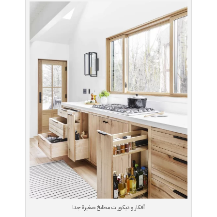
أفكار و ديكورات مطابخ صغيرة جدا