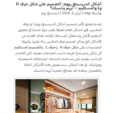
أشكال الدريسينج رووم: التصميم على شكل حرف U
وL والمستقيم – أيهم يناسبك؟
بواسطة
zag
|
أبريل 5, 2025
|
دريسينج روم
عندما يتعلق الأمر بتصميم أشكال الدريسينج رووم
أو غرفة
الملابس، فإن الشكل العام للغرفة يلعب دورًا حاسمًا في تحقيق
التنظيم الأمثل واستغلال المساحة بكفاءة. هناك العديد من
الأشكال التي يمكن تصميم غرف الملابس بناءً عليها، وأبرزها
التصميمات على
شكل حرف U
، و
حرف L
، و
التصميم المستقيم
.
كل شكل يتميز بمزايا فريدة تناسب احتياجات معينة، لكن الاختيار
المناسب يعتمد على مساحتك المتاحة، احتياجاتك الشخصية،
وميزانيتك. في هذا المقال، سنستعرض هذه الأشكال الثلاثة
بالتفصيل، ونقدم لك نصائح لتحديد أيهما يناسبك.