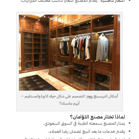
أسعار تنافسية
: يقدم المصنع أسعارًا تناسب مختلف الميزانيات.
أشكال الدريسينج رووم: التصميم على شكل حرف U وL والمستقيم –
أيهم يناسبك؟
لماذا تختار مصنع التؤامان؟
يمتاز المصنع بسمعته الطيبة في السوق السعودي.
يقدم خدمات ما بعد البيع لضمان رضا العملاء.