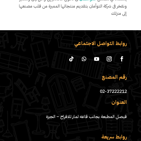
ونفخر فى شركة التوأمان بتقديم منتجاتها المميزة من قلب مصنعها
إلى منزلك
روابط التواصل الاجتماعي
رقم المصنع
02-37222212
العنوان
فيصل المطبعة بجانب قاعه لمار للافراح – الجيزة
روابط سريعة