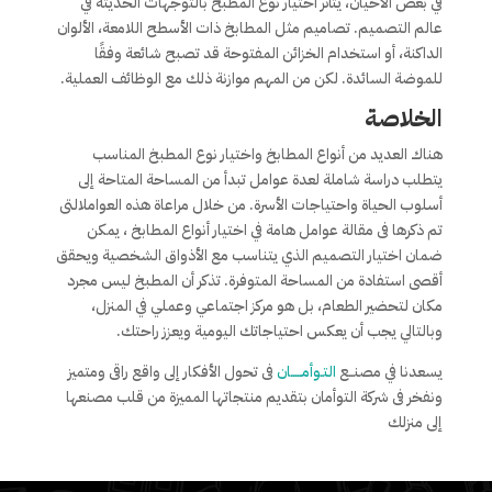
في بعض الأحيان، يتأثر اختيار نوع المطبخ بالتوجهات الحديثة في
عالم التصميم. تصاميم مثل المطابخ ذات الأسطح اللامعة، الألوان
الداكنة، أو استخدام الخزائن المفتوحة قد تصبح شائعة وفقًا
للموضة السائدة. لكن من المهم موازنة ذلك مع الوظائف العملية.
الخلاصة
هناك العديد من أنواع المطابخ واختيار نوع المطبخ المناسب
يتطلب دراسة شاملة لعدة عوامل تبدأ من المساحة المتاحة إلى
أسلوب الحياة واحتياجات الأسرة. من خلال مراعاة هذه العواملالتى
تم ذكرها فى مقالة عوامل هامة في اختيار أنواع المطابخ ، يمكن
ضمان اختيار التصميم الذي يتناسب مع الأذواق الشخصية ويحقق
أقصى استفادة من المساحة المتوفرة. تذكر أن المطبخ ليس مجرد
مكان لتحضير الطعام، بل هو مركز اجتماعي وعملي في المنزل،
وبالتالي يجب أن يعكس احتياجاتك اليومية ويعزز راحتك.
يسعدنا في مصنــع
التـوأمـــــان
فى تحول الأفكار إلى واقع راقى ومتميز
ونفخر فى شركة التوأمان بتقديم منتجاتها المميزة من قلب مصنعها
إلى منزلك