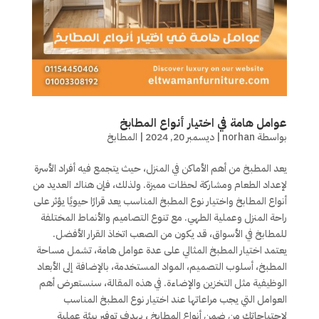
عوامل هامة في اختيار أنواع المطابخ
بواسطة
norhan
|
ديسمبر 20, 2024
|
المطابخ
يعد المطبخ من أهم الأماكن في المنزل، حيث يتجمع فيه أفراد الأسرة
لإعداد الطعام ومشاركة لحظات مميزة. ولذلك، فإن هناك العديد من
أنواع المطابخ واختيار نوع المطبخ المناسب يعد قرارًا حيويًا يؤثر على
راحة المنزل وعملية الطهي. مع تنوع التصاميم والأنماط المختلفة
للمطابخ في الأسواق، قد يكون من الصعب اتخاذ القرار الأفضل.
يعتمد اختيار المطبخ المثالي على عدة عوامل هامة، تشمل مساحة
المطبخ، أسلوب التصميم، المواد المستخدمة، بالإضافة إلى الأبعاد
الوظيفية مثل التخزين والإضاءة. في هذه المقالة، سنستعرض أهم
العوامل التي يجب مراعاتها عند اختيار نوع المطبخ المناسب
لاحتياجاتك من ضمن أنواع المطابخ ، بهدف توفير بيئة عملية