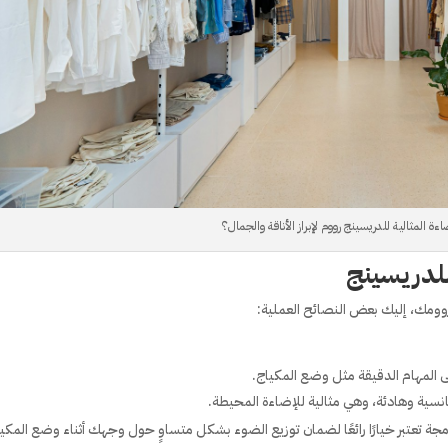
اءة المثالية للدريسينج رووم لإبراز الأناقة والجمال؟
 للدريسينج
وومك، إليك بعض النصائح العملية:
دمجة تعتبر خيارًا رائعًا لضمان توزيع الضوء بشكل متساوٍ حول وجهك أثناء وضع المكيا