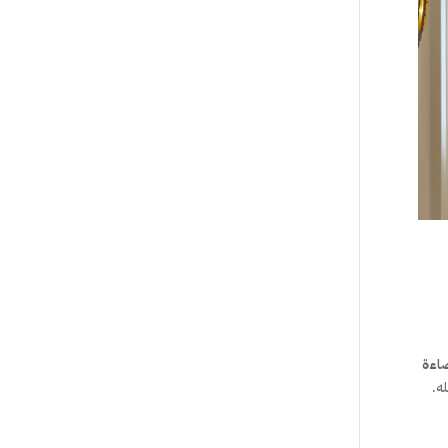
ضاءة
ه.