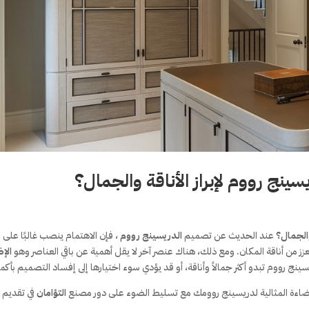
سينج رووم لإبراز الأناقة والجمال؟
 والجمال؟
عند الحديث عن تصميم
الدريسينج رووم
، فإن الاهتمام ينصب غالبًا على
 تعزز من أناقة المكان. ومع ذلك، هناك عنصر آخر لا يقل أهمية عن باقي العناصر وهو
الإ
ج رووم تبدو أكثر جمالاً وأناقة، أو قد يؤدي سوء اختيارها إلى إفساد التصميم بأكمل
 الإضاءة المثالية لدريسينج روومك مع تسليط الضوء على دور مصنع
التؤامان
في تقديم