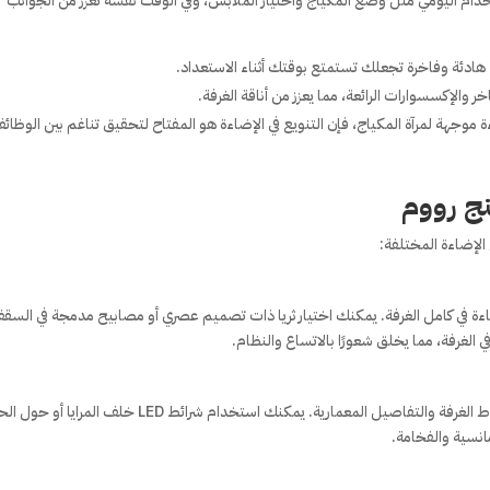
خدام اليومي مثل وضع المكياج واختيار الملابس، وفي الوقت نفسه تعزز من الجوانب
ادئة وفاخرة تجعلك تستمتع بوقتك أثناء الاستعداد.
 والإكسسوارات الرائعة، مما يعزز من أناقة الغرفة.
ة موجهة لمرآة المكياج، فإن التنويع في الإضاءة هو المفتاح لتحقيق تناغم بين الوظائ
نج رووم
لإضاءة المختلفة:
ضاءة في كامل الغرفة. يمكنك اختيار ثريا ذات تصميم عصري أو مصابيح مدمجة في السق
الغرفة، مما يخلق شعورًا بالاتساع والنظام.
الإضاءة المحيطة تضيف طابعًا جماليًا وتستخدم لإبراز خطوط الغرفة والتفاصيل المعمارية. يمكنك استخدام شرائط LED خل
انسية والفخامة.