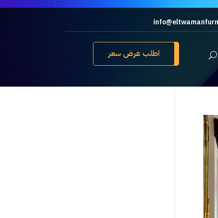
info@eltwamanfurn
اطلب عرض سعر