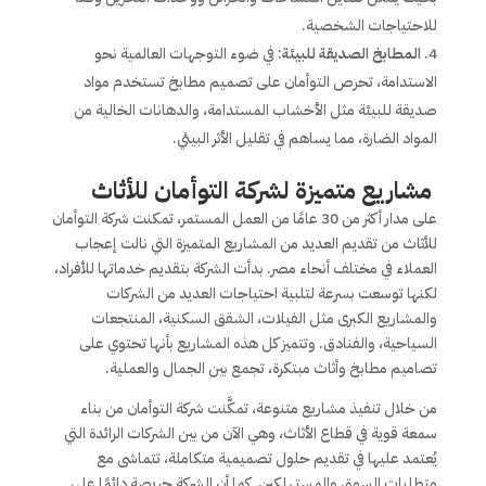
للاحتياجات الشخصية.
المطابخ الصديقة للبيئة
: في ضوء التوجهات العالمية نحو
الاستدامة، تحرص التوأمان على تصميم مطابخ تستخدم مواد
صديقة للبيئة مثل الأخشاب المستدامة، والدهانات الخالية من
المواد الضارة، مما يساهم في تقليل الأثر البيئي.
مشاريع متميزة لشركة التوأمان للأثاث
على مدار أكثر من 30 عامًا من العمل المستمر، تمكنت شركة التوأمان
للأثاث من تقديم العديد من المشاريع المتميزة التي نالت إعجاب
العملاء في مختلف أنحاء مصر. بدأت الشركة بتقديم خدماتها للأفراد،
لكنها توسعت بسرعة لتلبية احتياجات العديد من الشركات
والمشاريع الكبرى مثل الفيلات، الشقق السكنية، المنتجعات
السياحية، والفنادق. وتتميز كل هذه المشاريع بأنها تحتوي على
تصاميم مطابخ وأثاث مبتكرة، تجمع بين الجمال والعملية.
من خلال تنفيذ مشاريع متنوعة، تمكَّنت شركة التوأمان من بناء
سمعة قوية في قطاع الأثاث، وهي الآن من بين الشركات الرائدة التي
يُعتمد عليها في تقديم حلول تصميمية متكاملة، تتماشى مع
متطلبات السوق والمستهلكين. كما أن الشركة حريصة دائمًا على