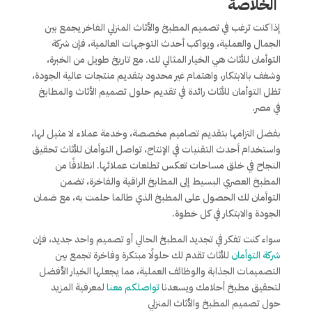
الخلاصة
إذا كنت ترغب في تصميم المطبخ والأثاث المنزلي الفاخر يجمع بين
الجمال والعملية، ويواكب أحدث التوجهات العالمية، فإن شركة
التوأمان للأثاث هي الخيار المثالي لك. مع تاريخ طويل من الخبرة،
وشغف بالابتكار، واهتمام غير محدود بتقديم منتجات عالية الجودة،
تظل التوأمان للأثاث رائدة في تقديم حلول تصميم الأثاث والمطابخ
في مصر.
بفضل التزامها بتقديم تصاميم مخصصة، وخدمة عملاء لا مثيل لها،
واستخدام أحدث التقنيات في الإنتاج، تواصل التوأمان للأثاث تحقيق
النجاح في خلق مساحات تعكس تطلعات عملائها. انطلاقًا من
المطبخ العصري البسيط إلى المطابخ الراقية والفاخرة، تضمن
التوأمان لك الحصول على المطبخ الذي طالما حلمت به، مع ضمان
الجودة والابتكار في كل خطوة.
سواء كنت تفكر في تجديد المطبخ الحالي أو تصميم واحد جديد، فإن
شركة التوأمان
للأثاث تقدم لك حلولًا مبتكرة وفاخرة تجمع بين
التصميمات الجذابة والوظائف العملية، مما يجعلها الخيار الأفضل
لتحقيق مطبخ أحلامك ويسعدنا
تواصلكم معنا
لمعرفية المزيد
حول تصميم المطبخ والأثاث المنزلي