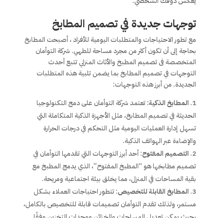
يعكس ذوقك الشخصي.
توجهات جديدة في تصميم المطابخ
مع تطور الاحتياجات والمتطلبات اليومية للأفراد ، أصبحت المطابخ
بحاجة إلى أن تكون أكثر من مجرد مساحة للطهي. شركة التوأمان
المتخصصة فى تصميم المطبخ والأثاث المنزلي تتبع أحدث
التوجهات في تصميم المطابخ بما يضمن تلبية هذه المتطلبات
الجديدة. من أبرز هذه التوجهات:
المطابخ الذكية
: تعتمد شركة التوأمان على دمج التكنولوجيا
الحديثة في تصميم المطابخ، مثل الأجهزة الذكية المتكاملة التي
تسهل إدارة العمليات اليومية مثل التحكم في درجات الحرارة
والإضاءة عبر الهواتف الذكية.
التصميم المفتوح
: أحد أبرز التوجهات التي تقدمها التوأمان في
تصميم مطابخها هو “المطبخ المفتوح”، الذي يدمج المطبخ مع
بقية المساحات في المنزل، مما يخلق بيئة اجتماعية ومريحة.
المطابخ القابلة للتخصيص
: تتطور احتياجات العملاء بشكل
مستمر، ولذلك تقدم التوأمان تصميمات قابلة للتخصيص بالكامل،
بحيث يمكن تعديل المساحات والخزائن ووحدات التخزين وفقًا