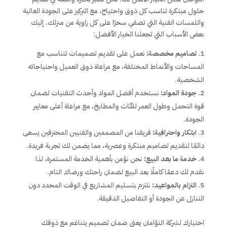
حلول مبتكرة تناسب كل ذوق واحتياج، مع التركيز على الجودة العالية
واللمسات الفنية التي تضفي سحرًا على كل زاوية من منزلك. إليك
بعض الأسباب التي تجعلنا الخيار الأفضل:
تصاميم مخصصة:
نعمل على تقديم تصميمات تتناسب مع
المساحات والأنماط المختلفة، مع مراعاة ذوق العميل واحتياجاته
الشخصية.
جودة المواد:
نستخدم أفضل المواد وأحدث التقنيات لضمان
قوة التحمل وطول العمر للأثاث والمطابخ، مع مراعاة أعلى معايير
الجودة.
ابتكار واحترافية:
فريقنا من المصممين والفنيين المحترفين يسعى
دائمًا لتقديم تصاميم مبتكرة وعصرية، مما يضمن لك تجربة فريدة.
خدمة ما بعد البيع:
نحن نؤمن بأهمية الخدمة المستمرة، لذا
نقدم لك دعمًا كاملًا بعد البيع لضمان راحتك ورضاك التام.
التزام بالمواعيد:
نلتزم بتسليم المشاريع في الوقت المحدد دون
التنازل عن الجودة أو التفاصيل الدقيقة.
اختيارك لشركة التؤامان يعني ضمان تصميم يتناغم مع ذوقك