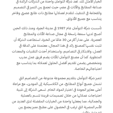
الخيار الأمثل لك. تعد شركة التوأمان واحدة من الشركات الرائدة في
صناعة المطابخ والأثاث في مصر، حيث تجمع بين التميز في التصميم
والفخامة في التنفيذ، لتقدم لعملائها مطابخ ذات طابع عصري وفاخر
يتناسب مع جميع الأذواق.
تأسست شركة التوأمان عام 1987 في مدينة الجيزة، ومنذ ذلك الحين
أصبح لديها سمعة راسخة في مجال صناعة الأثاث والمطابخ
العصرية. على مدار أكثر من 30 عامًا من الخبرة، استطاعت الشركة أن
تثبت نفسها كمصنع رائد في هذا المجال، معتمدة على الدقة في
العمل، والابتكار في التصاميم، واستخدام أحدث التقنيات والمعدات
المتطورة. كما أن مصنع التوأمان للأثاث يضم فريق عمل مدرب
ومتخصص يضمن تقديم أفضل الحلول لعملائه بما يتناسب مع
احتياجاتهم الخاصة.
تتميز شركة التوأمان بتقديم مجموعة متنوعة من التصاميم التي
تشمل جميع أنواع المطابخ، من الكلاسيكية إلى المودرن، مع مراعاة
أعلى معايير الجودة في اختيار المواد الخام. تسعى الشركة إلى تلبية
احتياجات عملائها من خلال تصميمات فريدة تتسم بالعملية
والجمالية، مما يجعلها واحدة من الخيارات المفضلة لدى العديد من
الأسر المصرية التي ترغب في الحصول على مطبخ مميز يجمع بين
الفخامة والأداء.