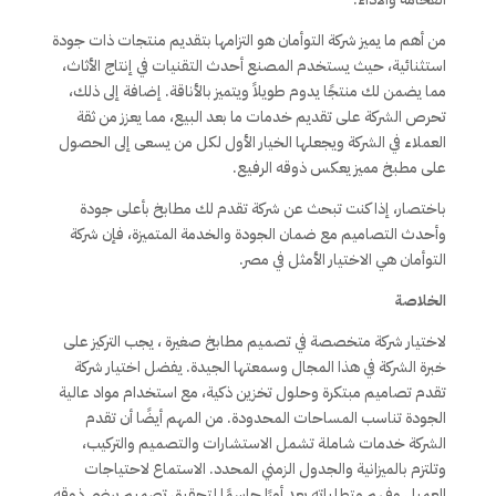
من أهم ما يميز شركة التوأمان هو التزامها بتقديم منتجات ذات جودة
استثنائية، حيث يستخدم المصنع أحدث التقنيات في إنتاج الأثاث،
مما يضمن لك منتجًا يدوم طويلاً ويتميز بالأناقة. إضافة إلى ذلك،
تحرص الشركة على تقديم خدمات ما بعد البيع، مما يعزز من ثقة
العملاء في الشركة ويجعلها الخيار الأول لكل من يسعى إلى الحصول
على مطبخ مميز يعكس ذوقه الرفيع.
باختصار، إذا كنت تبحث عن شركة تقدم لك مطابخ بأعلى جودة
وأحدث التصاميم مع ضمان الجودة والخدمة المتميزة، فإن شركة
التوأمان هي الاختيار الأمثل في مصر.
الخلاصة
لاختيار شركة متخصصة في تصميم مطابخ صغيرة ، يجب التركيز على
خبرة الشركة في هذا المجال وسمعتها الجيدة. يفضل اختيار شركة
تقدم تصاميم مبتكرة وحلول تخزين ذكية، مع استخدام مواد عالية
الجودة تناسب المساحات المحدودة. من المهم أيضًا أن تقدم
الشركة خدمات شاملة تشمل الاستشارات والتصميم والتركيب،
وتلتزم بالميزانية والجدول الزمني المحدد. الاستماع لاحتياجات
العميل وفهم متطلباته يعد أمرًا حاسمًا لتحقيق تصميم يرضي ذوقه