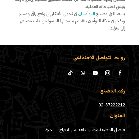
ويلبي احتياجاته العملية.
يسعدنا في مصنــع
التـوأمـــــان
فى تحول الأفكار إلى واقع راقى ومتميز
ونفخر فى شركة التوأمان بتقديم منتجاتها المميزة من قلب مصنعها
إلى منزلك
روابط التواصل الاجتماعي
رقم المصنع
02-37222212
العنوان
فيصل المطبعة بجانب قاعه لمار للافراح – الجيزة