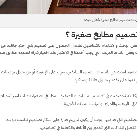
كات تصميم مطابخ صغيرة بأعلى جودة
 تصميم مطابخ صغيرة ؟
بعض البحث والاهتمام بالتفاصيل لضمان الحصول على تصميم يلبي احتياجاتك، مع
بعض النقاط المهمة التي يجب أخذها في الاعتبار عند اختيار شركة تصميم مطابخ صغي
صغيرة. ابحث عن تقييمات العملاء السابقين، سواء على الإنترنت أو من خلال توصيات
 قدرة على تقديم حلول فعّالة ومبتكرة.
لشركة قد تخصصت في تصميم المساحات الصغيرة. المطابخ الصغيرة تتطلب استراتيجيات
لأرفف، والأدراج، والترتيب الملائم للأجهزة.
اميم التي قدمتها. يجب أن يكون لديهم قدرة على ابتكار تصاميم تناسب ذوقك
ل الشركات التي تجمع بين الأناقة والكفاءة في تصاميمها.