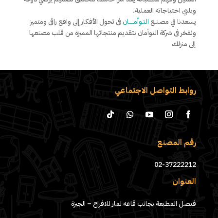
ويلبي احتياجاته العملية.
يسعدنا في مصنــع
التـوأمـــــان
فى تحول الأفكار إلى واقع راقى ومتميز
ونفخر فى شركة التوأمان بتقديم منتجاتها المميزة من قلب مصنعها
إلى منزلك
روابط التواصل الاجتماعي
رقم المصنع
02-37222212
العنوان
فيصل المطبعة بجانب قاعه لمار للافراح – الجيزة