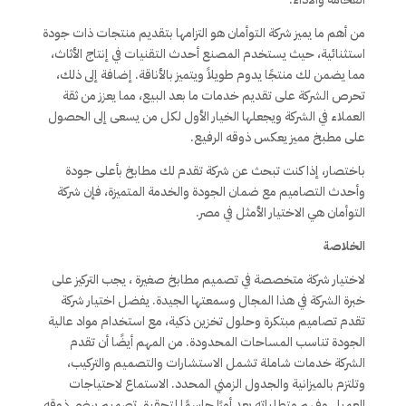
من أهم ما يميز شركة التوأمان هو التزامها بتقديم منتجات ذات جودة
استثنائية، حيث يستخدم المصنع أحدث التقنيات في إنتاج الأثاث،
مما يضمن لك منتجًا يدوم طويلاً ويتميز بالأناقة. إضافة إلى ذلك،
تحرص الشركة على تقديم خدمات ما بعد البيع، مما يعزز من ثقة
العملاء في الشركة ويجعلها الخيار الأول لكل من يسعى إلى الحصول
على مطبخ مميز يعكس ذوقه الرفيع.
باختصار، إذا كنت تبحث عن شركة تقدم لك مطابخ بأعلى جودة
وأحدث التصاميم مع ضمان الجودة والخدمة المتميزة، فإن شركة
التوأمان هي الاختيار الأمثل في مصر.
الخلاصة
لاختيار شركة متخصصة في تصميم مطابخ صغيرة ، يجب التركيز على
خبرة الشركة في هذا المجال وسمعتها الجيدة. يفضل اختيار شركة
تقدم تصاميم مبتكرة وحلول تخزين ذكية، مع استخدام مواد عالية
الجودة تناسب المساحات المحدودة. من المهم أيضًا أن تقدم
الشركة خدمات شاملة تشمل الاستشارات والتصميم والتركيب،
وتلتزم بالميزانية والجدول الزمني المحدد. الاستماع لاحتياجات
العميل وفهم متطلباته يعد أمرًا حاسمًا لتحقيق تصميم يرضي ذوقه