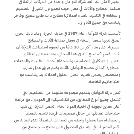
الخيار الأمثل لك. تعد شركة التوأمان واحدة من الشركات الرائدة في
صناعة المطابخ والأثاث في مصر، حيث تجمع بين التميز في التصميم
والفخامة في التنفيذ، لتقدم لعملائها مطابخ ذات طابع عصري وفاخر
يتناسب مع جميع الأذواق.
تأسست شركة التوأمان عام 1987 في مدينة الجيزة، ومنذ ذلك الحين
أصبح لديها سمعة راسخة في مجال صناعة الأثاث والمطابخ
العصرية. على مدار أكثر من 30 عامًا من الخبرة، استطاعت الشركة أن
تثبت نفسها كمصنع رائد في هذا المجال، معتمدة على الدقة في
العمل، والابتكار في التصاميم، واستخدام أحدث التقنيات والمعدات
المتطورة. كما أن مصنع التوأمان للأثاث يضم فريق عمل مدرب
ومتخصص يضمن تقديم أفضل الحلول لعملائه بما يتناسب مع
احتياجاتهم الخاصة.
تتميز شركة التوأمان بتقديم مجموعة متنوعة من التصاميم التي
تشمل جميع أنواع المطابخ، من الكلاسيكية إلى المودرن، مع مراعاة
أعلى معايير الجودة في اختيار المواد الخام. تسعى الشركة إلى تلبية
احتياجات عملائها من خلال تصميمات فريدة تتسم بالعملية
والجمالية، مما يجعلها واحدة من الخيارات المفضلة لدى العديد من
الأسر المصرية التي ترغب في الحصول على مطبخ مميز يجمع بين
الفخامة والأداء.