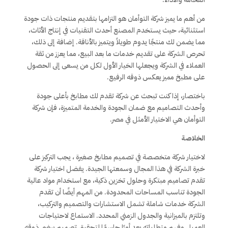
من أهم ما يميز شركة التوأمان هو التزامها بتقديم منتجات ذات جودة
استثنائية، حيث يستخدم المصنع أحدث التقنيات في إنتاج الأثاث،
مما يضمن لك منتجًا يدوم طويلاً ويتميز بالأناقة. إضافة إلى ذلك،
تحرص الشركة على تقديم خدمات ما بعد البيع، مما يعزز من ثقة
العملاء في الشركة ويجعلها الخيار الأول لكل من يسعى إلى الحصول
على مطبخ مميز يعكس ذوقه الرفيع.
باختصار، إذا كنت تبحث عن شركة تقدم لك مطابخ بأعلى جودة
وأحدث التصاميم مع ضمان الجودة والخدمة المتميزة، فإن شركة
التوأمان هي الاختيار الأمثل في مصر.
الخلاصة
لاختيار شركة متخصصة في تصميم مطابخ صغيرة ، يجب التركيز على
خبرة الشركة في هذا المجال وسمعتها الجيدة. يفضل اختيار شركة
تقدم تصاميم مبتكرة وحلول تخزين ذكية، مع استخدام مواد عالية
الجودة تناسب المساحات المحدودة. من المهم أيضًا أن تقدم
الشركة خدمات شاملة تشمل الاستشارات والتصميم والتركيب،
وتلتزم بالميزانية والجدول الزمني المحدد. الاستماع لاحتياجات
العميل وفهم متطلباته يعد أمرًا حاسمًا لتحقيق تصميم يرضي ذوقه