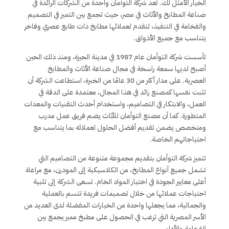
الخيار الأمثل لك. تعد شركة التوأمان واحدة من الشركات الرائدة في
صناعة المطابخ والأثاث في مصر، حيث تجمع بين التميز في التصميم
والفخامة في التنفيذ، لتقدم لعملائها مطابخ ذات طابع عصري وفاخر
يتناسب مع جميع الأذواق.
تأسست شركة التوأمان عام 1987 في مدينة الجيزة، ومنذ ذلك الحين
أصبح لديها سمعة راسخة في مجال صناعة الأثاث والمطابخ
العصرية. على مدار أكثر من 30 عامًا من الخبرة، استطاعت الشركة أن
تثبت نفسها كمصنع رائد في هذا المجال، معتمدة على الدقة في
العمل، والابتكار في التصاميم، واستخدام أحدث التقنيات والمعدات
المتطورة. كما أن مصنع التوأمان للأثاث يضم فريق عمل مدرب
ومتخصص يضمن تقديم أفضل الحلول لعملائه بما يتناسب مع
احتياجاتهم الخاصة.
تتميز شركة التوأمان بتقديم مجموعة متنوعة من التصاميم التي
تشمل جميع أنواع المطابخ، من الكلاسيكية إلى المودرن، مع مراعاة
أعلى معايير الجودة في اختيار المواد الخام. تسعى الشركة إلى تلبية
احتياجات عملائها من خلال تصميمات فريدة تتسم بالعملية
والجمالية، مما يجعلها واحدة من الخيارات المفضلة لدى العديد من
الأسر المصرية التي ترغب في الحصول على مطبخ مميز يجمع بين
الفخامة والأداء.