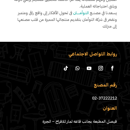
ويلبي احتياجاته العملية.
يسعدنا في مصنــع
التـوأمـــــان
فى تحول الأفكار إلى واقع راقى ومتميز
ونفخر فى شركة التوأمان بتقديم منتجاتها المميزة من قلب مصنعها
إلى منزلك
روابط التواصل الاجتماعي
رقم المصنع
02-37222212
العنوان
فيصل المطبعة بجانب قاعه لمار للافراح – الجيزة