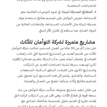
للاحتياجات الشخصية.
المطابخ الصديقة للبيئة
: في ضوء التوجهات العالمية نحو
الاستدامة، تحرص التوأمان على تصميم مطابخ تستخدم مواد
صديقة للبيئة مثل الأخشاب المستدامة، والدهانات الخالية من
المواد الضارة، مما يساهم في تقليل الأثر البيئي.
مشاريع متميزة لشركة التوأمان للأثاث
على مدار أكثر من 30 عامًا من العمل المستمر، تمكنت شركة التوأمان
للأثاث من تقديم العديد من المشاريع المتميزة التي نالت إعجاب
العملاء في مختلف أنحاء مصر. بدأت الشركة بتقديم خدماتها للأفراد،
لكنها توسعت بسرعة لتلبية احتياجات العديد من الشركات
والمشاريع الكبرى مثل الفيلات، الشقق السكنية، المنتجعات
السياحية، والفنادق. وتتميز كل هذه المشاريع بأنها تحتوي على
تصاميم مطابخ وأثاث مبتكرة، تجمع بين الجمال والعملية.
من خلال تنفيذ مشاريع متنوعة، تمكَّنت شركة التوأمان من بناء
سمعة قوية في قطاع الأثاث، وهي الآن من بين الشركات الرائدة التي
يُعتمد عليها في تقديم حلول تصميمية متكاملة، تتماشى مع
متطلبات السوق والمستهلكين. كما أن الشركة حريصة دائمًا على