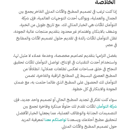
الخلاصة
إذا كنت ترغب في تصميم المطبخ والأثاث المنزلي الفاخر يجمع بين
الجمال والعملية، ويواكب أحدث التوجهات العالمية، فإن شركة
التوأمان للأثاث هي الخيار المثالي لك. مع تاريخ طويل من الخبرة،
وشغف بالابتكار، واهتمام غير محدود بتقديم منتجات عالية الجودة،
تظل التوأمان للأثاث رائدة في تقديم حلول تصميم الأثاث والمطابخ
في مصر.
بفضل التزامها بتقديم تصاميم مخصصة، وخدمة عملاء لا مثيل لها،
واستخدام أحدث التقنيات في الإنتاج، تواصل التوأمان للأثاث تحقيق
النجاح في خلق مساحات تعكس تطلعات عملائها. انطلاقًا من
المطبخ العصري البسيط إلى المطابخ الراقية والفاخرة، تضمن
التوأمان لك الحصول على المطبخ الذي طالما حلمت به، مع ضمان
الجودة والابتكار في كل خطوة.
سواء كنت تفكر في تجديد المطبخ الحالي أو تصميم واحد جديد، فإن
شركة التوأمان
للأثاث تقدم لك حلولًا مبتكرة وفاخرة تجمع بين
التصميمات الجذابة والوظائف العملية، مما يجعلها الخيار الأفضل
لتحقيق مطبخ أحلامك ويسعدنا
تواصلكم معنا
لمعرفية المزيد
حول تصميم المطبخ والأثاث المنزلي