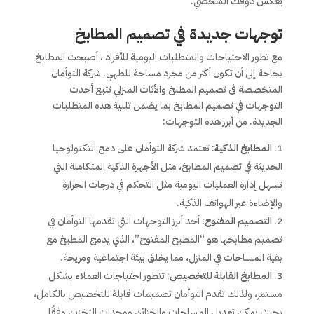
يعكس ذوقك الشخصي.
توجهات جديدة في تصميم المطابخ
مع تطور الاحتياجات والمتطلبات اليومية للأفراد ، أصبحت المطابخ
بحاجة إلى أن تكون أكثر من مجرد مساحة للطهي. شركة التوأمان
المتخصصة فى تصميم المطبخ والأثاث المنزلي تتبع أحدث
التوجهات في تصميم المطابخ بما يضمن تلبية هذه المتطلبات
الجديدة. من أبرز هذه التوجهات:
المطابخ الذكية
: تعتمد شركة التوأمان على دمج التكنولوجيا
الحديثة في تصميم المطابخ، مثل الأجهزة الذكية المتكاملة التي
تسهل إدارة العمليات اليومية مثل التحكم في درجات الحرارة
والإضاءة عبر الهواتف الذكية.
التصميم المفتوح
: أحد أبرز التوجهات التي تقدمها التوأمان في
تصميم مطابخها هو “المطبخ المفتوح”، الذي يدمج المطبخ مع
بقية المساحات في المنزل، مما يخلق بيئة اجتماعية ومريحة.
المطابخ القابلة للتخصيص
: تتطور احتياجات العملاء بشكل
مستمر، ولذلك تقدم التوأمان تصميمات قابلة للتخصيص بالكامل،
بحيث يمكن تعديل المساحات والخزائن ووحدات التخزين وفقًا