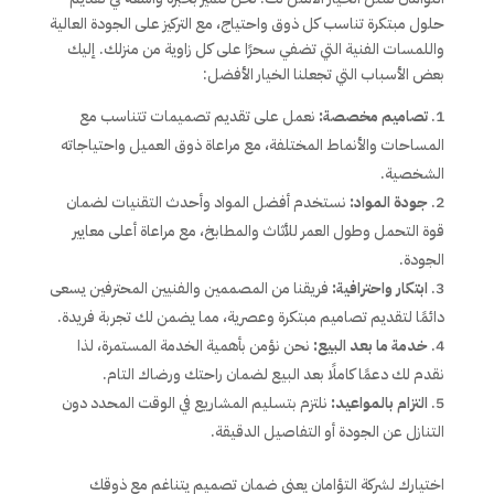
حلول مبتكرة تناسب كل ذوق واحتياج، مع التركيز على الجودة العالية
واللمسات الفنية التي تضفي سحرًا على كل زاوية من منزلك. إليك
بعض الأسباب التي تجعلنا الخيار الأفضل:
تصاميم مخصصة:
نعمل على تقديم تصميمات تتناسب مع
المساحات والأنماط المختلفة، مع مراعاة ذوق العميل واحتياجاته
الشخصية.
جودة المواد:
نستخدم أفضل المواد وأحدث التقنيات لضمان
قوة التحمل وطول العمر للأثاث والمطابخ، مع مراعاة أعلى معايير
الجودة.
ابتكار واحترافية:
فريقنا من المصممين والفنيين المحترفين يسعى
دائمًا لتقديم تصاميم مبتكرة وعصرية، مما يضمن لك تجربة فريدة.
خدمة ما بعد البيع:
نحن نؤمن بأهمية الخدمة المستمرة، لذا
نقدم لك دعمًا كاملًا بعد البيع لضمان راحتك ورضاك التام.
التزام بالمواعيد:
نلتزم بتسليم المشاريع في الوقت المحدد دون
التنازل عن الجودة أو التفاصيل الدقيقة.
اختيارك لشركة التؤامان يعني ضمان تصميم يتناغم مع ذوقك