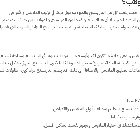
ولاب؟
زل، حيث يلعب كل من
الدريسنج
و
الدولاب
دورًا مهمًا في ترتيب الملابس والأغراض
 المصطلحين، إلا أن هناك فرقًا واضحًا بين الدريسنج والدولاب من حيث التصميم
ن عدة جوانب مثل الوظيفة، المساحة، والتصميم، لتوضيح المزايا والعيوب التي قد تر
بس، وهي عادةً ما تكون أكبر وأوسع من الدولاب. يتوفر في الدريسنج مساحة تسمح
الأحذية، الحقائب، والإكسسوارات. وغالبًا ما يكون الدريسنج مجهزًا بشكل يتنا
عات لتعليق الملابس. بالإضافة إلى ذلك، قد يضم الدريسنج مرايا كبيرة، طاولات لل
نظيمها.
ما يسمح بتنظيم مختلف أنواع الملابس والأغراض.
وفر خصوصية تامة.
ة لمساعدتك في اختيار الملابس وتجهيز نفسك بشكل أفضل.