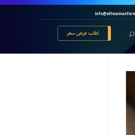
info@eltwamanfurn
اطلب عرض سعر