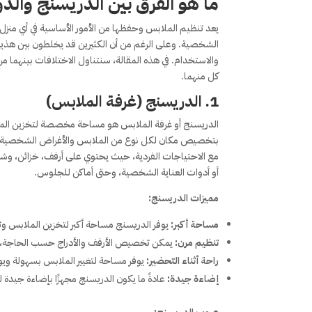
ما هو الفرق بين الدريسنج والد
يعد تنظيم الملابس وحفظها من الأمور الأساسية في أي من
الشخصية. وعلى الرغم من أن الكثيرين قد يخلطون بين هذين
والاستخدام. في هذه المقالة، سنتناول الاختلافات بينهما م
كل منهما.
1. الدريسنج (غرفة الملابس)
الدريسنج أو غرفة الملابس هو مساحة مخصصة لتخزين الملا
بتخصيص مكان لكل نوع من الملابس والأغراض الشخصية مثل 
مع الاحتياجات الفردية، حيث يحتوي على أرفف، خزائن، وشما
أو أدوات العناية الشخصية، وحتى أماكن للجلوس.
مميزات الدريسنج:
مساحة أكبر:
يوفر الدريسنج مساحة أكبر لتخزين الملابس وت
تنظيم مرن:
يمكن تخصيص الأرفف والأدراج حسب الحاجة، م
راحة أثناء التحضير:
يوفر مساحة لتغيير الملابس بسهولة وي
إضاءة جيدة:
عادةً ما يكون الدريسنج مجهزًا بإضاءة جيد