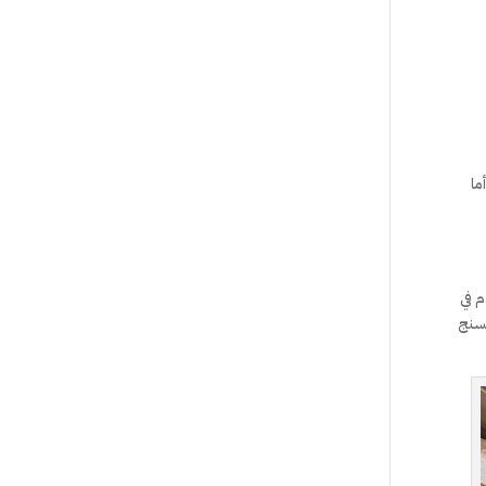
ما
م في
يسنج