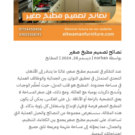
نصائح تصميم مطبخ صغير
بواسطة
norhan
|
ديسمبر 28, 2024
|
المطابخ
عند التفكير في تصميم مطبخ صغير، غالبًا ما يتبادر إلى الأذهان
التحدي المتمثل في تحقيق التوازن بين الجمالية والوظائف العملية
في مساحة محدودة. المطبخ هو قلب المنزل، حيث تُحضَّر الوجبات
وتُنسَج ذكريات يومية مع العائلة. ومع ذلك، فإن صغر المساحة لا
يعني التضحية بالراحة أو الأناقة. بل على العكس، يمكن أن يكون
المطبخ الصغير فرصة لإظهار الإبداع واستغلال كل زاوية بذكاء. في
هذه المقالة، سنستعرض مجموعة من النصائح والحيل العملية التي
تساعدك على تصميم مطبخ صغير يجمع بين الكفاءة، التنظيم،
والجمال، مما يحوّله إلى مساحة ملهمة ومريحة تلبي جميع
احتياجاتك اليومية.