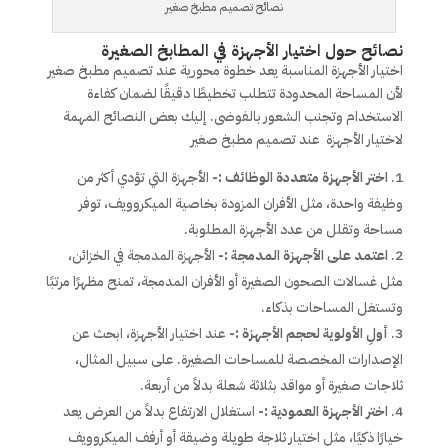
نصائح تصميم مطبخ صغير
نصائح حول اختيار الأجهزة في المطابخ الصغيرة
اختيار الأجهزة المناسبة يعد خطوة محورية عند تصميم مطبخ صغير
لأن المساحة المحدودة تتطلب تخطيطًا دقيقًا لضمان كفاءة
الاستخدام وتجنب الشعور بالفوضى. إليك بعض النصائح المهمة
لاختيار الأجهزة عند تصميم مطبخ صغير
اختر الأجهزة متعددة الوظائف :-
الأجهزة التي تؤدي أكثر من
وظيفة واحدة، مثل الأفران المزودة بخاصية الميكروويف، توفر
مساحة وتقلل من عدد الأجهزة المطلوبة.
اعتمد على الأجهزة المدمجة :-
الأجهزة المدمجة في الخزائن،
مثل غسالات الصحون الصغيرة أو الأفران المدمجة، تمنح مظهرًا مرتبًا
وتستغل المساحات بذكاء.
أولِ الأولوية لحجم الأجهزة :-
عند اختيار الأجهزة، ابحث عن
الإصدارات المخصصة للمساحات الصغيرة. على سبيل المثال،
ثلاجات صغيرة أو مواقد بثلاثة شعلة بدلاً من أربعة.
اختر الأجهزة العمودية :-
استغلال الارتفاع بدلاً من العرض يعد
خيارًا ذكيًا، مثل اختيار ثلاجة طويلة وضيقة أو أرفف الميكروويف