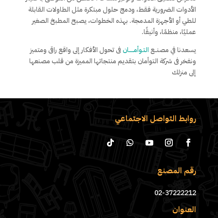
الأدوات الضرورية فقط، ودمج حلول مبتكرة مثل الطاولات القابلة
للطي أو الأجهزة المدمجة. بهذه الخطوات، يصبح المطبخ الصغير
عمليًا، منظمًا، وأنيقًا.
يسعدنا في مصنــع
التـوأمـــــان
فى تحول الأفكار إلى واقع راقى ومتميز
ونفخر فى شركة التوأمان بتقديم منتجاتها المميزة من قلب مصنعها
إلى منزلك
روابط التواصل الاجتماعي
رقم المصنع
02-37222212
العنوان