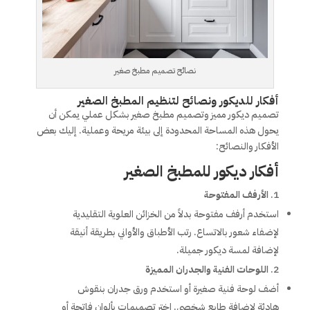
نصائح تصميم مطبخ صغير
أفكار للديكور ونصائح لتنظيم المطبخ الصغير
تصميم ديكور مميز وتصميم مطبخ صغير بشكل عملي يمكن أن
يحول هذه المساحة المحدودة إلى بيئة مريحة وعملية. إليك بعض
الأفكار والنصائح:
أفكار ديكور للمطبخ الصغير
الأرفف المفتوحة
استخدم أرفف مفتوحة بدلاً من الخزائن العلوية التقليدية
لإضفاء شعور بالاتساع. رتب الأطباق والأواني بطريقة أنيقة
لإضافة لمسة ديكور جميلة.
اللوحات الفنية والجدران المميزة
أضف لوحة فنية صغيرة أو استخدم ورق جدران بنقوش
هادئة لإضافة طابع شخصي. اختر تصميمات بألوان فاتحة أو