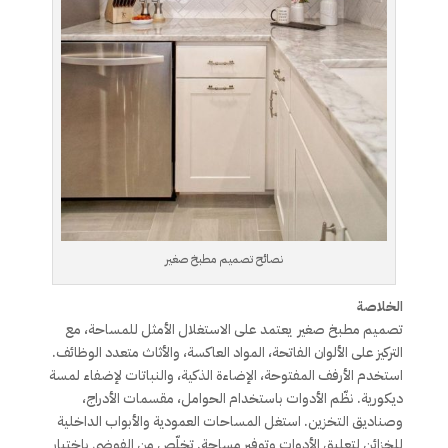
نصائح تصميم مطبخ صغير
الخلاصة
تصميم مطبخ صغير يعتمد على الاستغلال الأمثل للمساحة، مع
التركيز على الألوان الفاتحة، المواد العاكسة، والأثاث متعدد الوظائف.
استخدم الأرفف المفتوحة، الإضاءة الذكية، والنباتات لإضفاء لمسة
ديكورية. نظّم الأدوات باستخدام الحوامل، مقسمات الأدراج،
وصناديق التخزين. استغل المساحات العمودية والأبواب الداخلية
للخزائن لتعليق الأدوات وتوفير مساحة. تخلّص من الفوضى باختيار