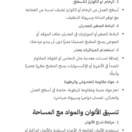
الرخام أو الكوارتز للأسطح
أسطح العمل من الرخام أو الكوارتز تضيف لمسة من الفخامة
مع توفير المتانة وسهولة التنظيف.
البلاط الصغير للجدران
البلاط الصغير أو الموزاييك في الجدران خلف الموقد أو
الحوض يمنح المطبخ تصميمًا مميزًا دون أن يبدو مزدحمًا.
استخدام الميتاليك بحذر
إضافة لمسات معدنية مثل النحاس أو الفولاذ المقاوم
للصدأ في الأجهزة أو الإكسسوارات يمنح المطبخ مظهرًا عصريًا
وأنيقًا.
مواد مقاومة للخدوش والرطوبة
اختر مواد متينة ومقاومة للرطوبة، خاصة في أسطح العمل
والخزائن، لضمان دوامها وسهولة صيانتها.
تنسيق الألوان والمواد مع المساحة
مراعاة تدرج الألوان
استخدم الألوان الفاتحة في الأجزاء السفلية والألوان الداكنة أو