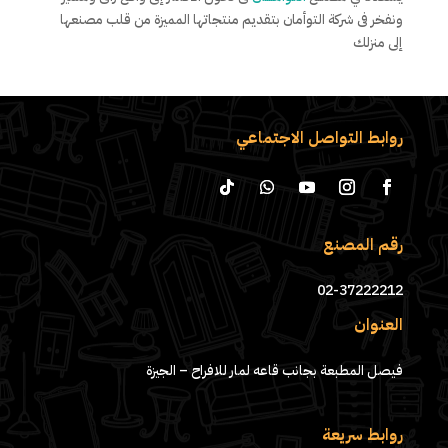
ونفخر فى شركة التوأمان بتقديم منتجاتها المميزة من قلب مصنعها
إلى منزلك
روابط التواصل الاجتماعي
رقم المصنع
02-37222212
العنوان
فيصل المطبعة بجانب قاعه لمار للافراح – الجيزة
روابط سريعة