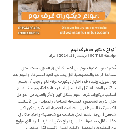
أنواع ديكورات غرف نوم
بواسطة
norhan
|
ديسمبر 16, 2024
|
غرف
تُعتبر ديكورات غرف نوم من أهم الأماكن في المنزل، حيث تمثل
مساحة الراحة والخصوصية التي يحتاجها الفرد للاسترخاء والنوم بعد
يوم طويل. ولهذا، فإن اختيار ديكورات غرفة النوم يجب أن يتسم
بالذكاء والاهتمام بكل التفاصيل لتوفير بيئة هادئة ومريحة. تتنوع
أساليب ديكورات غرف النوم بشكل كبير، وتتأثر بالعديد من العوامل
مثل الذوق الشخصي، المساحة المتاحة، والميزانية. من الأساليب
الكلاسيكية البسيطة إلى التصاميم العصرية المبتكرة، يمكن لكل
شخص أن يجد النمط الذي يتناسب مع شخصيته واحتياجاته. في
هذا المقال، سنتعرف على أبرز أنواع ديكورات غرف النوم التي تتراوح
بين التقليدية والحديثة، وكيفية اختيار الأنسب لكل شخص.