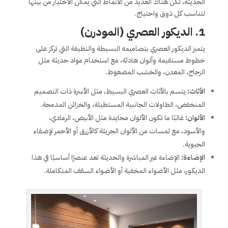
الحديثة، لكن هناك العديد من الأنماط التي يمكن الاختيار من بينها
لتناسب كل ذوق واحتياج.
1.
الديكور العصري (المودرن)
يتميز الديكور العصري بتصاميمه البسيطة والنظيفة التي تركز على
خطوط مستقيمة وألوان هادئة، مع استخدام مواد حديثة مثل
الزجاج، المعدن، والخشب المضغوط.
الأثاث:
يتسم بالأثاث العصري البسيط، مثل الأسرة ذات التصميم
المنخفض، الطاولات الجانبية المستطيلة، والخزائن المدمجة.
الألوان:
غالبًا ما تكون الألوان محايدة مثل الأبيض، الرمادي،
والأسود، مع لمسات من الألوان الجريئة كالأزرق أو الأحمر لإضفاء
الحيوية.
الإضاءة:
الإضاءة غير المباشرة والحديثة تعد عنصرًا أساسيًا في هذا
الديكور، مثل الأضواء المخفية أو الأضواء السقف المتكاملة.