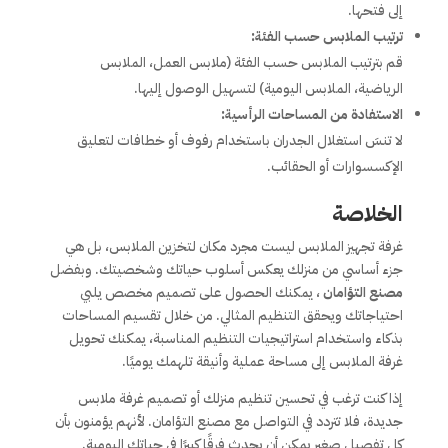
إلى فتحها.
ترتيب الملابس حسب الفئة:
قم بترتيب الملابس حسب الفئة (ملابس العمل، الملابس
الرياضية، الملابس اليومية) لتسهيل الوصول إليها.
الاستفادة من المساحات الرأسية:
لا تنسَ استغلال الجدران باستخدام رفوف أو خطافات لتعليق
الإكسسوارات أو الحقائب.
الخلاصة
غرفة تجهيز الملابس ليست مجرد مكان لتخزين الملابس، بل هي
جزء أساسي من منزلك يعكس أسلوب حياتك وشخصيتك. وبفضل
مصنع التؤامان
، يمكنك الحصول على تصميم مخصص يلبي
احتياجاتك ويحقق التنظيم المثالي. من خلال تقسيم المساحات
بذكاء واستخدام استراتيجيات التنظيم المناسبة، يمكنك تحويل
غرفة الملابس إلى مساحة عملية وأنيقة تلهمك يوميًا.
إذا كنت ترغب في تحسين تنظيم منزلك أو تصميم غرفة ملابس
جديدة، فلا تتردد في التواصل مع مصنع التؤامان. لأنهم يؤمنون بأن
كل تفصيل صغير يمكن أن يحدث فرقًا كبيرًا في حياتك اليومية.