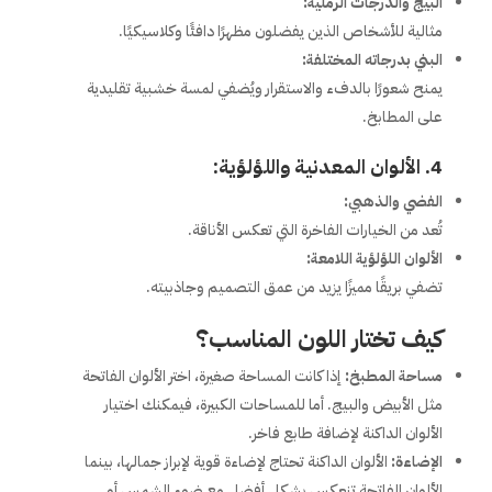
البيج والدرجات الرملية:
مثالية للأشخاص الذين يفضلون مظهرًا دافئًا وكلاسيكيًا.
البني بدرجاته المختلفة:
يمنح شعورًا بالدفء والاستقرار ويُضفي لمسة خشبية تقليدية
على المطابخ.
4. الألوان المعدنية واللؤلؤية:
الفضي والذهبي:
تُعد من الخيارات الفاخرة التي تعكس الأناقة.
الألوان اللؤلؤية اللامعة:
تضفي بريقًا مميزًا يزيد من عمق التصميم وجاذبيته.
كيف تختار اللون المناسب؟
مساحة المطبخ:
إذا كانت المساحة صغيرة، اختر الألوان الفاتحة
مثل الأبيض والبيج. أما للمساحات الكبيرة، فيمكنك اختيار
الألوان الداكنة لإضافة طابع فاخر.
الإضاءة:
الألوان الداكنة تحتاج لإضاءة قوية لإبراز جمالها، بينما
الألوان الفاتحة تنعكس بشكل أفضل مع ضوء الشمس أو