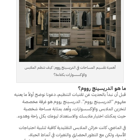
أهمية تقسيم المساحات في الدريسينج رووم: كيف تنظم الملابس
والإكسسوارات بكفاءة؟
ما هو الدريسينج رووم؟
قبل أن نبدأ بالحديث عن تقنيات التنظيم، دعونا نوضح أولاً ما يعنيه
مفهوم “الدريسينج رووم”. الدريسينج رووم هو غرفة مخصصة
لتخزين الملابس والإكسسوارات، وتُعد بمثابة مساحة شخصية
حيث يمكنك اختيار ملابسك والاستعداد ليومك بكل راحة وهدوء.
في الماضي، كانت خزائن الملابس التقليدية كافية لتلبية احتياجات
الأسرة، ولكن مع التطور الحضاري والتغيرات في أنماط الحياة،