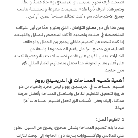
أصبحت غرف تجهيز الملابس أو الدريسنج روم حلًا عمليًا وأنيقًا.
وتتميز هذه الغرف بأنها تقدم تصميمات متنوعة ومخصصة تناسب
جميع الاحتياجات، سواء كنت تمتلك مساحة صغيرة أو كبيرة.
ومن هنا يأتي دور
مصنع التؤامان
، الذي يعتبر واحدًا من أبرز الشركات
المتخصصة في صناعة وتصميم الأثاث المخصص للمنازل والفيلات.
إذا كنت تبحث عن تصميم داخلي يجمع بين الجمال والوظائف
العملية، فإن مصنع التؤامان يقدم لك مجموعة واسعة من
الخيارات. يعمل الفريق على تقديم تصميمات حديثة وعصرية تعتمد
على أعلى معايير الجودة، مما يجعل منتجاتهم الخيار المثالي لأي
منزل حديث.
أهمية تقسيم المساحات في الدريسينج رووم
تقسيم المساحات في الدريسينج رووم ليس مجرد رفاهية، بل هو
ضرورة لتحقيق التنظيم الكامل واستغلال المساحة بأفضل طريقة
ممكنة. إليك بعض الأسباب التي تجعل تقسيم المساحات أمرًا
مهمًا:
تنظيم أفضل:
عندما يتم تقسيم المساحة بشكل صحيح، يصبح من السهل العثور
على الملابس والإكسسوارات بسرعة دون الحاجة إلى البحث لفترات