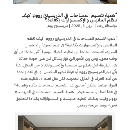
أهمية تقسيم المساحات في الدريسينج رووم: كيف
تنظم الملابس والإكسسوارات بكفاءة؟
بواسطة
zag
|
أبريل 5, 2025
|
دريسينج روم
أهمية تقسيم المساحات في الدريسينج رووم: كيف تنظم
الملابس والإكسسوارات بكفاءة؟
في عصر السرعة والانشغال
المتزايد، أصبحت الحاجة إلى تنظيم الحياة اليومية أكثر إلحاحًا من أي
وقت مضى. ومن بين الأمور التي تؤثر بشكل كبير على جودة حياتنا
هي الطريقة التي ننظم بها ملابسنا وإكسسواراتنا داخل المنزل. هنا
يأتي دور
الدريسينج رووم
أو غرفة تجهيز الملابس، والتي تعد واحدة
من أهم الغرف في المنزل الحديث. لكن هل تعلم أن تنظيم هذه
الغرفة يعتمد بشكل أساسي على تقسيم المساحات بذكاء وفعالية؟
في هذا المقال، سنستعرض أهمية تقسيم المساحات في الدريسينج
رووم وكيف يمكنك تنظيم ملابسك وإكسسواراتك بكفاءة لتحقيق
تجربة يومية مريحة ومثمرة.