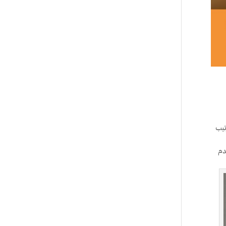
تيب
دم