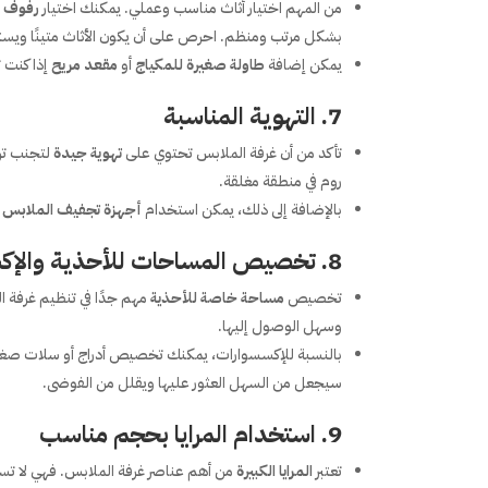
من المهم اختيار أثاث مناسب وعملي. يمكنك اختيار
رفوف 
بشكل مرتب ومنظم. احرص على أن يكون الأثاث متينًا ويستوع
يمكن إضافة
طاولة صغيرة للمكياج
أو
مقعد مريح
إذا كنت 
7.
التهوية المناسبة
تأكد من أن غرفة الملابس تحتوي على
تهوية جيدة
لتجنب تر
روم في منطقة مغلقة.
بالإضافة إلى ذلك، يمكن استخدام
أجهزة تجفيف الملابس
أ
8.
تخصيص المساحات للأحذية والإك
تخصيص
مساحة خاصة للأحذية
مهم جدًا في تنظيم غرفة 
وسهل الوصول إليها.
بالنسبة للإكسسوارات، يمكنك تخصيص أدراج أو سلات صغير
سيجعل من السهل العثور عليها ويقلل من الفوضى.
9.
استخدام المرايا بحجم مناسب
تعتبر
المرايا الكبيرة
من أهم عناصر غرفة الملابس. فهي لا ت