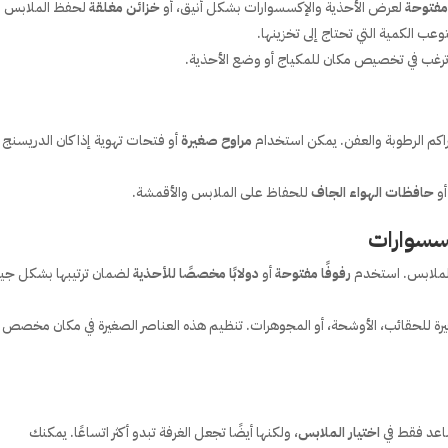
مفتوحة
لعرض الأحذية والإكسسوارات بشكل أنيق، أو
خزائن مغلقة
لحفظ الملابس
ب الكمية التي تحتاج إلى تخزينها.
ترغب في تخصيص مكان للمكياج أو وضع الأحذية.
اكم الرطوبة والعفن. يمكن استخدام
مراوح صغيرة
أو فتحات تهوية إذا كان الدريسنج
و
حافظات الهواء الجاف
للحفاظ على الملابس والأقمشة.
سسوارات
الملابس. استخدم
رفوفًا مفتوحة
أو
دولابًا مخصصًا للأحذية
لضمان ترتيبها بشكل جي
ة للحقائب، الأوشحة، أو المجوهرات. تنظيم هذه العناصر الصغيرة في مكان مخصص
ساعد فقط في
اختيار الملابس
، ولكنها أيضًا تجعل الغرفة تبدو أكثر اتساعًا. يمكنك