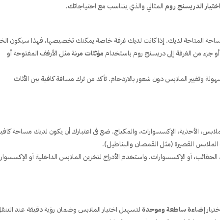
ختيار الدريسنج روم
المثالي والذي يتناسب مع احتياجاتك.
مساحة المتاحة لديك. إذا كانت لديك غرفة خاصة يمكنك تخصيصها، فهذا سيكون الخي
أو جزء من الغرفة إلى دريسنج روم باستخدام
مؤثثات مرنة
مثل الأرفف المفتوحة أو
لة وتغيير الملابس دون شعور بالازدحام. تأكد من ترك مسافة كافية بين الأثاث
ابس، الأحذية، الإكسسوارات، والمكياج. ضع في اعتبارك أن يكون لديك مساحة كافي
الملابس القصيرة (مثل القمصان والبناطيل).
، الحقائب، أو الإكسسوارات. واستخدم الأدراج لتخزين الملابس الداخلية أو الإكسسوار
ختيار
إضاءة ساطعة وموحدة
لتسهيل اختيار الملابس وضمان رؤية دقيقة عند التنق