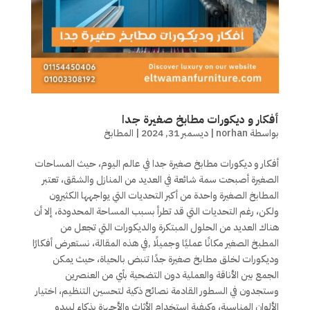
أفكار و ديكورات مطابخ صغيرة جدا
بواسطة
norhan
|
ديسمبر 31, 2024
|
المطابخ
أفكار و ديكورات مطابخ صغيرة جدا في عالم اليوم، حيث المساحات
الصغيرة أصبحت سمة شائعة في العديد من المنازل والشقق، تعتبر
المطابخ الصغيرة واحدة من أكبر التحديات التي يواجهها الكثيرون
ولكن، رغم التحديات التي قد تطرأ بسبب المساحة المحدودة، إلا أن
هناك العديد من الحلول المبتكرة والديكورات التي تجعل من
المطبخ الصغير مكانًا عمليًا وجميلًا ,في هذه المقالة، نستعرض أفكارًا
وديكورات لخلق مطابخ صغيرة جدًا تنبض بالحياة، حيث يمكن
الجمع بين الأناقة والعملية دون التضحية بأي من العنصرين
وستجدون في السطور القادمة نصائح ذكية لتحسين التنظيم، اختيار
الألوان المناسبة، وكيفية استخدام الأثاث والأجهزة بذكاء ليبدو