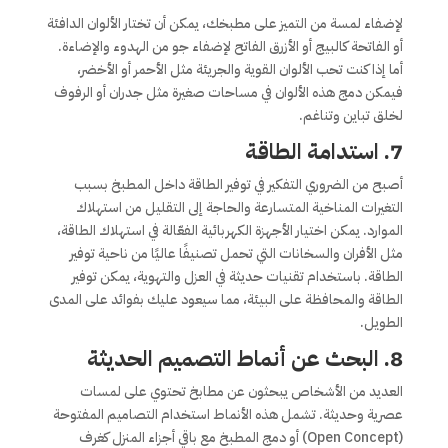
لإضفاء لمسة من التميز على مطبخك، يمكن أن تختار الألوان الدافئة
أو الفاتحة كالبيج أو الأزرق الفاتح لإضفاء جو من الهدوء والإضاءة.
أما إذا كنت تحب الألوان القوية والجريئة مثل الأحمر أو الأخضر،
فيمكن دمج هذه الألوان في مساحات صغيرة مثل جدران أو الرفوف
لخلق تباين وتناغم.
7.
استدامة الطاقة
أصبح من الضروري التفكير في توفير الطاقة داخل المطبخ بسبب
التغيرات المناخية المتسارعة والحاجة إلى التقليل من استهلاك
الموارد. يمكن اختيار الأجهزة الكهربائية الفعّالة في استهلاك الطاقة،
مثل الأفران والسخانات التي تحمل تصنيفًا عاليًا من ناحية توفير
الطاقة. باستخدام تقنيات حديثة في العزل والتهوية، يمكن توفير
الطاقة والمحافظة على البيئة، مما سيعود عليك بفوائد على المدى
الطويل.
8.
البحث عن أنماط التصميم الحديثة
العديد من الأشخاص يبحثون عن مطابخ تحتوي على لمسات
عصرية وحديثة. تشمل هذه الأنماط استخدام التصاميم المفتوحة
(Open Concept) أو دمج المطبخ مع باقي أجزاء المنزل كغرف