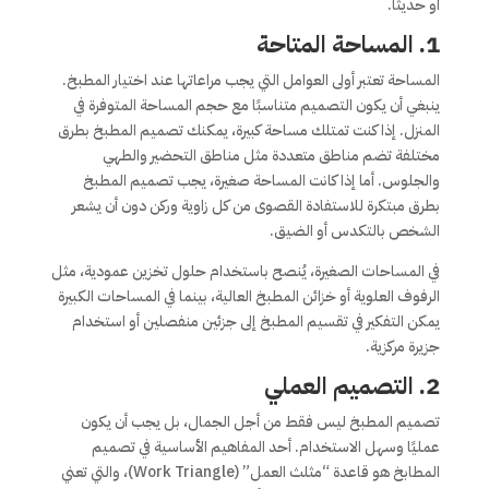
أو حديثاً.
1.
المساحة المتاحة
المساحة تعتبر أولى العوامل التي يجب مراعاتها عند اختيار المطبخ.
ينبغي أن يكون التصميم متناسبًا مع حجم المساحة المتوفرة في
المنزل. إذا كنت تمتلك مساحة كبيرة، يمكنك تصميم المطبخ بطرق
مختلفة تضم مناطق متعددة مثل مناطق التحضير والطهي
والجلوس. أما إذا كانت المساحة صغيرة، يجب تصميم المطبخ
بطرق مبتكرة للاستفادة القصوى من كل زاوية وركن دون أن يشعر
الشخص بالتكدس أو الضيق.
في المساحات الصغيرة، يُنصح باستخدام حلول تخزين عمودية، مثل
الرفوف العلوية أو خزائن المطبخ العالية، بينما في المساحات الكبيرة
يمكن التفكير في تقسيم المطبخ إلى جزئين منفصلين أو استخدام
جزيرة مركزية.
2.
التصميم العملي
تصميم المطبخ ليس فقط من أجل الجمال، بل يجب أن يكون
عمليًا وسهل الاستخدام. أحد المفاهيم الأساسية في تصميم
المطابخ هو قاعدة “مثلث العمل” (Work Triangle)، والتي تعني