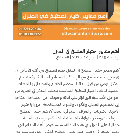
أهم معايير اختيار المطبخ في المنزل
بواسطة
zag
|
يناير 14, 2025
|
المطابخ
أهم معايير اختيار المطبخ في المنزل يعتبر المطبخ من أهم الأماكن في
أي منزل، حيث يجمع بين الوظائف العملية والجمالية، ويُستخدم
بشكل يومي من قبل العائلة لتحضير الطعام والاحتفال باللحظات
المميزة. لذلك، اختيار المطبخ المناسب يتطلب التفكير في العديد من
العوامل الأساسية التي تؤثر على أدائه وجودته. من المساحة المتاحة
إلى التصميم العملي والألوان والمواد المستخدمة، مروراً باختيار
الأجهزة الكهربائية والمرافق المتوفرة، يجب أن يتم اختيار المطبخ
بطريقة مدروسة ومتوازنة تلبي احتياجات الأسرة وتضفي لمسة
جمالية على المنزل. في هذه المقالة، سنستعرض أهم المعايير التي
يجب أخذها في الاعتبار عند اختيار المطبخ المثالي الذي يتناسب مع