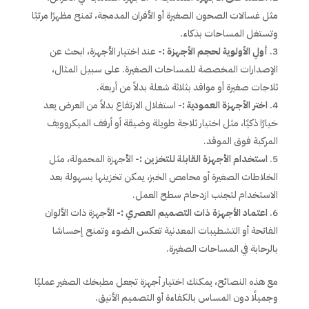
مثل غسالات الصحون الصغيرة أو الأفران المدمجة، تمنح مظهرًا مرتبًا
وتستغل المساحات بذكاء.
أولِ الأولوية لحجم الأجهزة :-
عند اختيار الأجهزة، ابحث عن
الإصدارات المخصصة للمساحات الصغيرة. على سبيل المثال،
ثلاجات صغيرة أو مواقد بثلاثة شعلة بدلاً من أربعة.
اختر الأجهزة العمودية :-
استغلال الارتفاع بدلاً من العرض يعد
خيارًا ذكيًا، مثل اختيار ثلاجة طويلة وضيقة أو أرفف الميكروويف
المركبة فوق الموقد.
استخدام الأجهزة القابلة للتخزين :-
الأجهزة المحمولة، مثل
الخلاطات الصغيرة أو محامص الخبز، يمكن تخزينها بسهولة بعد
الاستخدام لتجنب ازدحام سطح العمل.
اعتماد الأجهزة ذات التصميم العصري :-
الأجهزة ذات الألوان
الفاتحة أو التشطيبات المعدنية تعكس الضوء وتمنح إحساسًا
بالرحابة في المساحات الصغيرة.
مع هذه النصائح، يمكنك اختيار أجهزة تجعل مطبخك الصغير عمليًا
وجميلًا دون المساس بالكفاءة أو التصميم الأنيق.