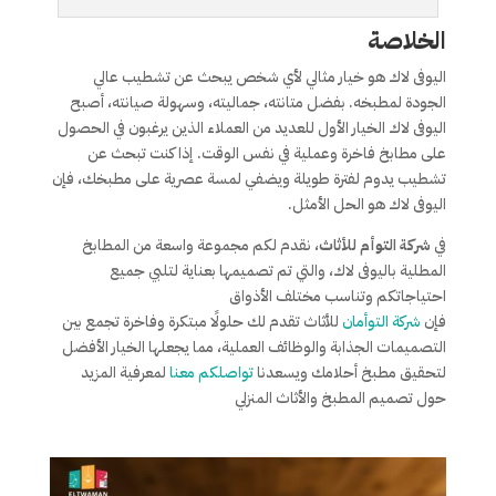
الخلاصة
اليوفى لاك هو خيار مثالي لأي شخص يبحث عن تشطيب عالي
الجودة لمطبخه. بفضل متانته، جماليته، وسهولة صيانته، أصبح
اليوفى لاك الخيار الأول للعديد من العملاء الذين يرغبون في الحصول
على مطابخ فاخرة وعملية في نفس الوقت. إذا كنت تبحث عن
تشطيب يدوم لفترة طويلة ويضفي لمسة عصرية على مطبخك، فإن
اليوفى لاك هو الحل الأمثل.
في
شركة التوأم للأثاث
، نقدم لكم مجموعة واسعة من المطابخ
المطلية باليوفى لاك، والتي تم تصميمها بعناية لتلبي جميع
احتياجاتكم وتناسب مختلف الأذواق
فإن
شركة التوأمان
للأثاث تقدم لك حلولًا مبتكرة وفاخرة تجمع بين
التصميمات الجذابة والوظائف العملية، مما يجعلها الخيار الأفضل
لتحقيق مطبخ أحلامك ويسعدنا
تواصلكم معنا
لمعرفية المزيد
حول تصميم المطبخ والأثاث المنزلي