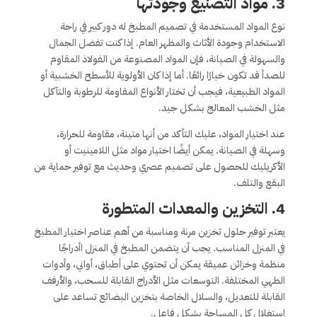
3.
مواد التصنيع وجودتها
نوع المواد المستخدمة في تصميم المطبخ له دور كبير في راحة
الاستخدام وجودة الأثاث والمظهر العام. إذا كنت تفضل الجمال
والسهولة في الصيانة، فإن المواد المصنوعة من الفولاذ المقاوم
للصدأ قد تكون خيارًا رائعًا. أما إذا كان الأولوية للأسطح الخشبية أو
المواد الطبيعية، فيجب أن تختار الأنواع المقاومة للرطوبة والتآكل
مثل الخشب المعالج بشكل جيد.
عند اختيار المواد، عليك التأكد من أنها متينة، مقاومة للحرارة،
وسهلة في الصيانة. يمكن أيضًا اختيار مواد مثل اللامينيت أو
الأكريليك للحصول على تصميم عصري وحديث مع توفير حماية من
البقع والتلف.
4.
التخزين والمعدات المتطورة
يعتبر توفير حلول تخزين مرنة ومناسبة من أهم عناصر اختيار المطبخ
في المنزل المناسب. يجب أن يتضمن المطبخ في المنزل اأدراجًا
منظمة وخزائن عميقة يمكن أن تحتوي على أطباق، أواني، وأدوات
الطهي المختلفة. التوسعات مثل الأدراج القابلة للسحب، والأرفف
القابلة للتعديل، والسلال الخاصة بتخزين البضائع تساعد على
استغلال كل المساحة بشكل فاعل.