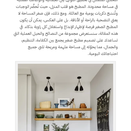
في مساحة محدودة. المطبخ هو قلب المنزل، حيث تُحضَّر الوجبات
وتُنسَج ذكريات يومية مع العائلة. ومع ذلك، فإن صغر المساحة لا
يعني التضحية بالراحة أو الأناقة. بل على العكس، يمكن أن يكون
المطبخ الصغير فرصة لإظهار الإبداع واستغلال كل زاوية بذكاء. في
هذه المقالة، سنستعرض مجموعة من النصائح والحيل العملية التي
تساعدك على تصميم مطبخ صغير يجمع بين الكفاءة، التنظيم،
والجمال، مما يحوّله إلى مساحة ملهمة ومريحة تلبي جميع
احتياجاتك اليومية.