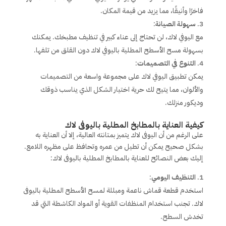
فاخرًا وأنيقًا، مما يزيد من قيمة المكان.
سهولة الصيانة
:
مع اليوفي لاك، لن تحتاج إلى عناء كبير في تنظيف مطبخك. يمكنك
بسهولة مسح الأسطح المطلية باليوفي لاك دون القلق من تلفها.
التنوع في التصميمات
:
يمكن تطبيق اليوفي لاك على مجموعة واسعة من التصميمات
والألوان، مما يتيح لك حرية اختيار الشكل الذي يناسب ذوقك
وديكور منزلك.
كيفية العناية بالمطابخ المطلية باليوفى لاك
على الرغم من أن اليوفى لاك يتميز بمتانته العالية، إلا أن العناية به
بشكل صحيح يمكن أن تطيل من عمره وتحافظ على مظهره اللامع.
إليك بعض النصائح للعناية بالمطابخ المطلية باليوفى لاك:
التنظيف اليومي
:
استخدم قطعة قماش ناعمة ومبللة لمسح الأسطح المطلية باليوفى
لاك. تجنب استخدام المنظفات القوية أو المواد الكاشطة التي قد
تخدش السطح.