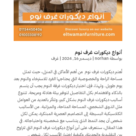
أنواع ديكورات غرف نوم
بواسطة
norhan
|
ديسمبر 16, 2024
|
غرف
تُعتبر ديكورات غرف نوم من أهم الأماكن في المنزل، حيث تمثل
مساحة الراحة والخصوصية التي يحتاجها الفرد للاسترخاء والنوم بعد
يوم طويل. ولهذا، فإن اختيار ديكورات غرفة النوم يجب أن يتسم
بالذكاء والاهتمام بكل التفاصيل لتوفير بيئة هادئة ومريحة. تتنوع
أساليب ديكورات غرف النوم بشكل كبير، وتتأثر بالعديد من العوامل
مثل الذوق الشخصي، المساحة المتاحة، والميزانية. من الأساليب
الكلاسيكية البسيطة إلى التصاميم العصرية المبتكرة، يمكن لكل
شخص أن يجد النمط الذي يتناسب مع شخصيته واحتياجاته. في
هذا المقال، سنتعرف على أبرز أنواع ديكورات غرف النوم التي تتراوح
بين التقليدية والحديثة، وكيفية اختيار الأنسب لكل شخص.