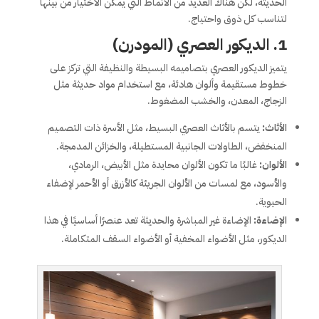
الحديثة، لكن هناك العديد من الأنماط التي يمكن الاختيار من بينها
لتناسب كل ذوق واحتياج.
1.
الديكور العصري (المودرن)
يتميز الديكور العصري بتصاميمه البسيطة والنظيفة التي تركز على
خطوط مستقيمة وألوان هادئة، مع استخدام مواد حديثة مثل
الزجاج، المعدن، والخشب المضغوط.
الأثاث:
يتسم بالأثاث العصري البسيط، مثل الأسرة ذات التصميم
المنخفض، الطاولات الجانبية المستطيلة، والخزائن المدمجة.
الألوان:
غالبًا ما تكون الألوان محايدة مثل الأبيض، الرمادي،
والأسود، مع لمسات من الألوان الجريئة كالأزرق أو الأحمر لإضفاء
الحيوية.
الإضاءة:
الإضاءة غير المباشرة والحديثة تعد عنصرًا أساسيًا في هذا
الديكور، مثل الأضواء المخفية أو الأضواء السقف المتكاملة.