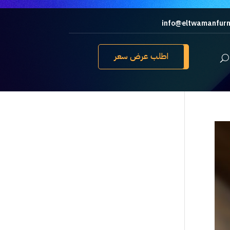
info@eltwamanfurn
اطلب عرض سعر