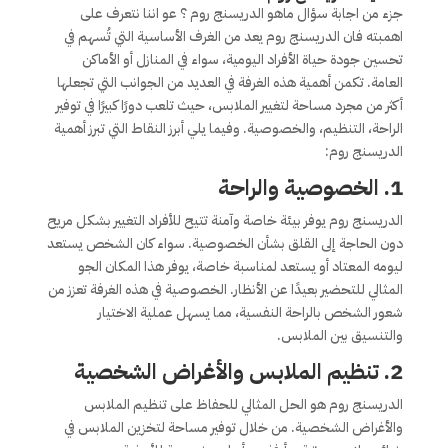
جزء من اجابة سؤال ماهو الدريسنج روم ؟ عو اننا نتعرف على
اهمبته فان الدريسنج روم يعد من الغرف الأساسية التي تُسهم في
تحسين جودة حياة الأفراد اليومية، سواء في المنازل أو الأماكن
العامة. تكمن أهمية هذه الغرفة في العديد من الجوانب التي تجعلها
أكثر من مجرد مساحة لتغيير الملابس، حيث تلعب دورًا كبيرًا في توفير
الراحة، التنظيم، والخصوصية. وفيما يلي أبرز النقاط التي تبرز أهمية
الدريسنج روم:
1. الخصوصية والراحة
الدريسنج روم يوفر بيئة خاصة وآمنة تتيح للأفراد التغيير بشكل مريح
دون الحاجة إلى القلق بشأن الخصوصية. سواء كان الشخص يستعد
ليومه المعتاد أو يستعد لمناسبة خاصة، يوفر هذا المكان الجو
المثالي للتحضير بعيدًا عن الأنظار. الخصوصية في هذه الغرفة تعزز من
شعور الشخص بالراحة النفسية، مما يسهل عملية الاختيار
والتنسيق بين الملابس.
2. تنظيم الملابس والأغراض الشخصية
الدريسنج روم هو الحل المثالي للحفاظ على تنظيم الملابس
والأغراض الشخصية. من خلال توفير مساحة لتخزين الملابس في