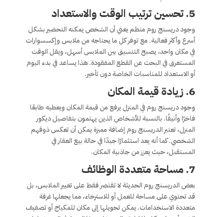
5. تحسين ترتيب الوقت والاستعداد
وجود دريسنج روم منظم يعني أن الشخص يمكنه التحضير بشكل
أسرع وأكثر فعالية. مع توفر كل ما يحتاجه من ملابس وإكسسوارات
في مكان واحد، يصبح التنسيق بين الملابس أسهل، ويقل الوقت
المستغرق في البحث عن القطع المفقودة. هذا يساعد في بدء اليوم
أو الاستعداد للمناسبات الخاصة دون تأخير.
6. زيادة قيمة المكان
وجود دريسنج روم في المنزل يرفع من قيمة المكان ويعطيه طابعًا
فاخرًا وأنيقًا. بالنسبة للأشخاص الذين يهتمون بتفاصيل ديكور
المنزل، تعتبر الدريسنج روم إضافة مميزة يمكن أن تعكس ذوقهم
الشخصي. كما أنه يعد استثمارًا جيدًا في حالة بيع العقار في
المستقبل، حيث يعزز من جاذبية المكان.
7. مساحة متعددة الوظائف
بعض الدريسنج روم الحديثة لا تقتصر فقط على تغيير الملابس، بل
قد تحتوي على مساحة للعمل أو للاسترخاء، مما يجعلها غرفة
متعددة الاستخدامات. يمكن تحويلها إلى مكان للمكياج أو تصفيف