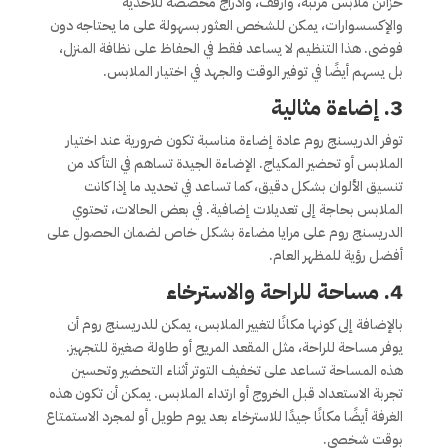
خزائن ملابس مرتبة، وأرفف، وأدراج مخصصة للأحذية
والإكسسوارات، يمكن للشخص العثور بسهولة على ما يحتاجه دون
فوضى. هذا التنظيم لا يساعد فقط في الحفاظ على نظافة المنزل،
بل يسهم أيضًا في توفير الوقت والجهد في اختيار الملابس.
3. إضاءة مثالية
توفر الدريسنج روم عادة إضاءة مناسبة تكون ضرورية عند اختيار
الملابس أو تحضير المكياج. الإضاءة الجيدة تساهم في التأكد من
تنسيق الألوان بشكل دقيق، كما تساعد في تحديد ما إذا كانت
الملابس بحاجة إلى تعديلات إضافية. في بعض الحالات، تحتوي
الدريسنج روم على مرايا مضاءة بشكل خاص لضمان الحصول على
أفضل رؤية للمظهر العام.
4. مساحة للراحة والاسترخاء
بالإضافة إلى كونها مكانًا لتغيير الملابس، يمكن للدريسنج روم أن
يوفر مساحة للراحة، مثل المقعد المريح أو طاولة صغيرة للتجهيز.
هذه المساحة تساعد على تخفيف التوتر أثناء التحضير وتحسين
تجربة الاستعداد قبل الخروج أو ارتداء الملابس. يمكن أن تكون هذه
الغرفة أيضًا مكانًا جيدًا للاسترخاء بعد يوم طويل أو لمجرد الاستمتاع
بوقت شخصي.