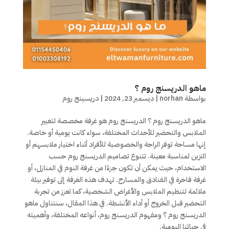
ماهو الدريسنج روم ؟
بواسطة
norhan
|
ديسمبر 23, 2024
|
دريسينج روم
ماهو الدريسنج روم ؟ الدريسنج روم هو غرفة مخصصة لتغيير
الملابس والتحضير للأحداث المختلفة، سواء كانت يومية أو خاصة.
إنها مساحة توفر الراحة والخصوصية للأفراد أثناء اختيار ملابسهم أو
التزين لمناسبة معينة. تتنوع تصاميم الدريسنج روم حسب
الاستخدام، حيث يمكن أن تكون جزءًا من غرفة النوم في المنازل، أو
غرفة فاخرة في الفنادق والمسارح. تهدف هذه الغرفة إلى توفير بيئة
ملائمة لتنظيم الملابس والأغراض الشخصية، كما تعزز من تجربة
التحضير قبل الخروج أو أداء الأنشطة. في هذا المقال، سنتناول ماهو
الدريسنج روم ؟ ومفهوم الدريسنج روم، أنواعه المختلفة، وأهميته
في حياتنا اليومية.