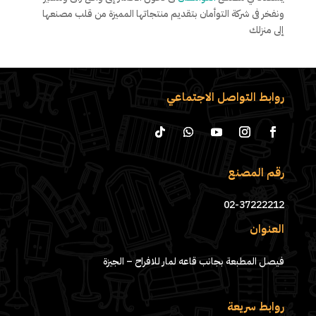
ونفخر فى شركة التوأمان بتقديم منتجاتها المميزة من قلب مصنعها
إلى منزلك
روابط التواصل الاجتماعي
رقم المصنع
02-37222212
العنوان
فيصل المطبعة بجانب قاعه لمار للافراح – الجيزة
روابط سريعة