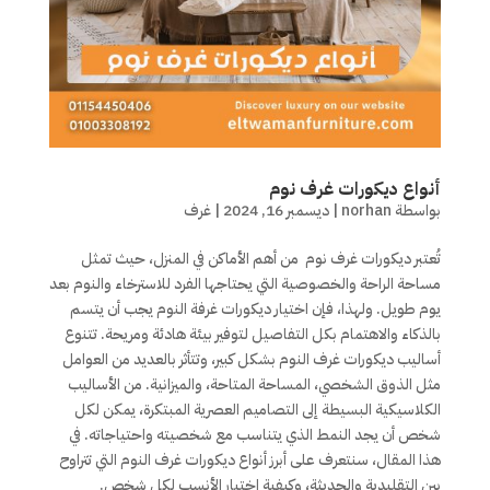
أنواع ديكورات غرف نوم
بواسطة
norhan
|
ديسمبر 16, 2024
|
غرف
تُعتبر ديكورات غرف نوم من أهم الأماكن في المنزل، حيث تمثل
مساحة الراحة والخصوصية التي يحتاجها الفرد للاسترخاء والنوم بعد
يوم طويل. ولهذا، فإن اختيار ديكورات غرفة النوم يجب أن يتسم
بالذكاء والاهتمام بكل التفاصيل لتوفير بيئة هادئة ومريحة. تتنوع
أساليب ديكورات غرف النوم بشكل كبير، وتتأثر بالعديد من العوامل
مثل الذوق الشخصي، المساحة المتاحة، والميزانية. من الأساليب
الكلاسيكية البسيطة إلى التصاميم العصرية المبتكرة، يمكن لكل
شخص أن يجد النمط الذي يتناسب مع شخصيته واحتياجاته. في
هذا المقال، سنتعرف على أبرز أنواع ديكورات غرف النوم التي تتراوح
بين التقليدية والحديثة، وكيفية اختيار الأنسب لكل شخص.