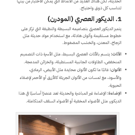
الحديثة، لكن هناك العديد من الأنماط التي يمكن الاختيار من بينها
لتناسب كل ذوق واحتياج.
1.
الديكور العصري (المودرن)
يتميز الديكور العصري بتصاميمه البسيطة والنظيفة التي تركز على
خطوط مستقيمة وألوان هادئة، مع استخدام مواد حديثة مثل
الزجاج، المعدن، والخشب المضغوط.
الأثاث:
يتسم بالأثاث العصري البسيط، مثل الأسرة ذات التصميم
المنخفض، الطاولات الجانبية المستطيلة، والخزائن المدمجة.
الألوان:
غالبًا ما تكون الألوان محايدة مثل الأبيض، الرمادي،
والأسود، مع لمسات من الألوان الجريئة كالأزرق أو الأحمر لإضفاء
الحيوية.
الإضاءة:
الإضاءة غير المباشرة والحديثة تعد عنصرًا أساسيًا في هذا
الديكور، مثل الأضواء المخفية أو الأضواء السقف المتكاملة.