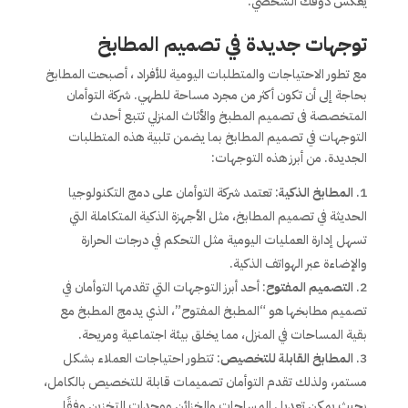
يعكس ذوقك الشخصي.
توجهات جديدة في تصميم المطابخ
مع تطور الاحتياجات والمتطلبات اليومية للأفراد ، أصبحت المطابخ
بحاجة إلى أن تكون أكثر من مجرد مساحة للطهي. شركة التوأمان
المتخصصة فى تصميم المطبخ والأثاث المنزلي تتبع أحدث
التوجهات في تصميم المطابخ بما يضمن تلبية هذه المتطلبات
الجديدة. من أبرز هذه التوجهات:
المطابخ الذكية
: تعتمد شركة التوأمان على دمج التكنولوجيا
الحديثة في تصميم المطابخ، مثل الأجهزة الذكية المتكاملة التي
تسهل إدارة العمليات اليومية مثل التحكم في درجات الحرارة
والإضاءة عبر الهواتف الذكية.
التصميم المفتوح
: أحد أبرز التوجهات التي تقدمها التوأمان في
تصميم مطابخها هو “المطبخ المفتوح”، الذي يدمج المطبخ مع
بقية المساحات في المنزل، مما يخلق بيئة اجتماعية ومريحة.
المطابخ القابلة للتخصيص
: تتطور احتياجات العملاء بشكل
مستمر، ولذلك تقدم التوأمان تصميمات قابلة للتخصيص بالكامل،
بحيث يمكن تعديل المساحات والخزائن ووحدات التخزين وفقًا