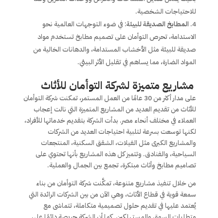
للاحتياجات الشخصية.
المطابخ الصديقة للبيئة
: في ضوء التوجهات العالمية نحو
الاستدامة، تحرص التوأمان على تصميم مطابخ تستخدم مواد
صديقة للبيئة مثل الأخشاب المستدامة، والدهانات الخالية من
المواد الضارة، مما يساهم في تقليل الأثر البيئي.
مشاريع متميزة لشركة التوأمان للأثاث
على مدار أكثر من 30 عامًا من العمل المستمر، تمكنت شركة التوأمان
للأثاث من تقديم العديد من المشاريع المتميزة التي نالت إعجاب
العملاء في مختلف أنحاء مصر. بدأت الشركة بتقديم خدماتها للأفراد،
لكنها توسعت بسرعة لتلبية احتياجات العديد من الشركات
والمشاريع الكبرى مثل الفيلات، الشقق السكنية، المنتجعات
السياحية، والفنادق. وتتميز كل هذه المشاريع بأنها تحتوي على
تصاميم مطابخ وأثاث مبتكرة، تجمع بين الجمال والعملية.
من خلال تنفيذ مشاريع متنوعة، تمكَّنت شركة التوأمان من بناء
سمعة قوية في قطاع الأثاث، وهي الآن من بين الشركات الرائدة التي
يُعتمد عليها في تقديم حلول تصميمية متكاملة، تتماشى مع
متطلبات السوق والمستهلكين. كما أن الشركة حريصة دائمًا على