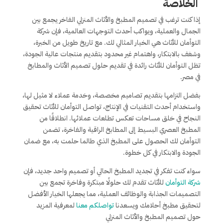
الخلاصة
إذا كنت ترغب في تصميم المطبخ والأثاث المنزلي الفاخر يجمع بين
الجمال والعملية، ويواكب أحدث التوجهات العالمية، فإن شركة
التوأمان للأثاث هي الخيار المثالي لك. مع تاريخ طويل من الخبرة،
وشغف بالابتكار، واهتمام غير محدود بتقديم منتجات عالية الجودة،
تظل التوأمان للأثاث رائدة في تقديم حلول تصميم الأثاث والمطابخ
في مصر.
بفضل التزامها بتقديم تصاميم مخصصة، وخدمة عملاء لا مثيل لها،
واستخدام أحدث التقنيات في الإنتاج، تواصل التوأمان للأثاث تحقيق
النجاح في خلق مساحات تعكس تطلعات عملائها. انطلاقًا من
المطبخ العصري البسيط إلى المطابخ الراقية والفاخرة، تضمن
التوأمان لك الحصول على المطبخ الذي طالما حلمت به، مع ضمان
الجودة والابتكار في كل خطوة.
سواء كنت تفكر في تجديد المطبخ الحالي أو تصميم واحد جديد، فإن
شركة التوأمان
للأثاث تقدم لك حلولًا مبتكرة وفاخرة تجمع بين
التصميمات الجذابة والوظائف العملية، مما يجعلها الخيار الأفضل
لتحقيق مطبخ أحلامك ويسعدنا
تواصلكم معنا
لمعرفية المزيد
حول تصميم المطبخ والأثاث المنزلي