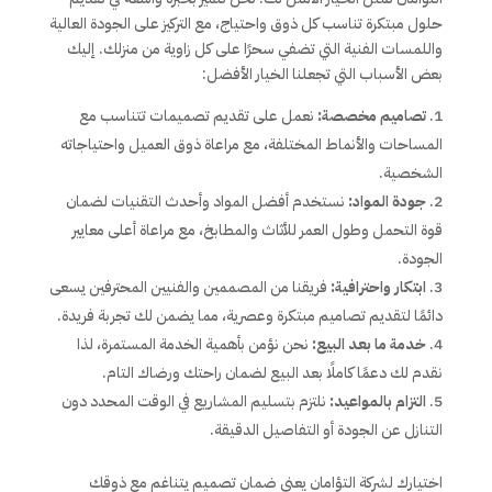
حلول مبتكرة تناسب كل ذوق واحتياج، مع التركيز على الجودة العالية
واللمسات الفنية التي تضفي سحرًا على كل زاوية من منزلك. إليك
بعض الأسباب التي تجعلنا الخيار الأفضل:
تصاميم مخصصة:
نعمل على تقديم تصميمات تتناسب مع
المساحات والأنماط المختلفة، مع مراعاة ذوق العميل واحتياجاته
الشخصية.
جودة المواد:
نستخدم أفضل المواد وأحدث التقنيات لضمان
قوة التحمل وطول العمر للأثاث والمطابخ، مع مراعاة أعلى معايير
الجودة.
ابتكار واحترافية:
فريقنا من المصممين والفنيين المحترفين يسعى
دائمًا لتقديم تصاميم مبتكرة وعصرية، مما يضمن لك تجربة فريدة.
خدمة ما بعد البيع:
نحن نؤمن بأهمية الخدمة المستمرة، لذا
نقدم لك دعمًا كاملًا بعد البيع لضمان راحتك ورضاك التام.
التزام بالمواعيد:
نلتزم بتسليم المشاريع في الوقت المحدد دون
التنازل عن الجودة أو التفاصيل الدقيقة.
اختيارك لشركة التؤامان يعني ضمان تصميم يتناغم مع ذوقك