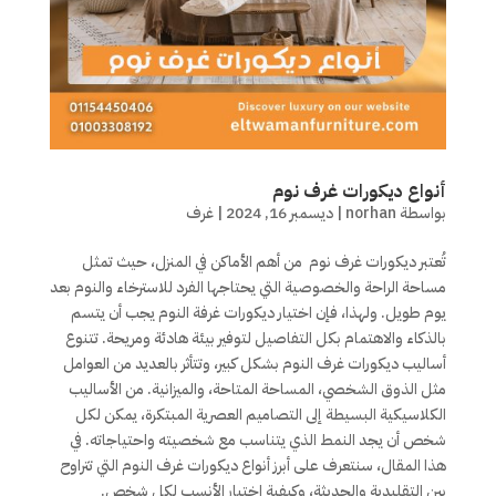
أنواع ديكورات غرف نوم
بواسطة
norhan
|
ديسمبر 16, 2024
|
غرف
تُعتبر ديكورات غرف نوم من أهم الأماكن في المنزل، حيث تمثل
مساحة الراحة والخصوصية التي يحتاجها الفرد للاسترخاء والنوم بعد
يوم طويل. ولهذا، فإن اختيار ديكورات غرفة النوم يجب أن يتسم
بالذكاء والاهتمام بكل التفاصيل لتوفير بيئة هادئة ومريحة. تتنوع
أساليب ديكورات غرف النوم بشكل كبير، وتتأثر بالعديد من العوامل
مثل الذوق الشخصي، المساحة المتاحة، والميزانية. من الأساليب
الكلاسيكية البسيطة إلى التصاميم العصرية المبتكرة، يمكن لكل
شخص أن يجد النمط الذي يتناسب مع شخصيته واحتياجاته. في
هذا المقال، سنتعرف على أبرز أنواع ديكورات غرف النوم التي تتراوح
بين التقليدية والحديثة، وكيفية اختيار الأنسب لكل شخص.