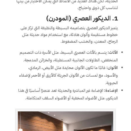
الحديثة، لكن هناك العديد من الأنماط التي يمكن الاختيار من بينها
لتناسب كل ذوق واحتياج.
1.
الديكور العصري (المودرن)
يتميز الديكور العصري بتصاميمه البسيطة والنظيفة التي تركز على
خطوط مستقيمة وألوان هادئة، مع استخدام مواد حديثة مثل
الزجاج، المعدن، والخشب المضغوط.
الأثاث:
يتسم بالأثاث العصري البسيط، مثل الأسرة ذات التصميم
المنخفض، الطاولات الجانبية المستطيلة، والخزائن المدمجة.
الألوان:
غالبًا ما تكون الألوان محايدة مثل الأبيض، الرمادي،
والأسود، مع لمسات من الألوان الجريئة كالأزرق أو الأحمر لإضفاء
الحيوية.
الإضاءة:
الإضاءة غير المباشرة والحديثة تعد عنصرًا أساسيًا في هذا
الديكور، مثل الأضواء المخفية أو الأضواء السقف المتكاملة.