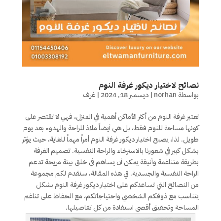
نصائح لاختيار ديكور غرفة النوم
بواسطة
norhan
|
ديسمبر 18, 2024
|
غرف
تعتبر غرفة النوم من أكثر الأماكن أهمية في المنزل، فهي لا تقتصر على
كونها مساحة للنوم فقط، بل هي أيضاً ملاذ للراحة والهدوء بعد يوم
طويل. لذا، يصبح اختيار ديكور غرفة النوم أمراً مهماً للغاية، حيث يؤثر
بشكل كبير في شعورنا بالاسترخاء والراحة النفسية. تصميم الغرفة
بطريقة متناغمة وأنيقة يمكن أن يساهم في خلق بيئة مريحة تدعم
الراحة النفسية والجسدية. في هذه المقالة، سنقدم لكم مجموعة
من النصائح التي تساعدكم على اختيار ديكور غرفة النوم بشكل
يتناسب مع ذوقكم الشخصي واحتياجاتكم، مع الحفاظ على تناغم
المساحة وتحقيق أقصى استفادة من كل تفاصيلها.