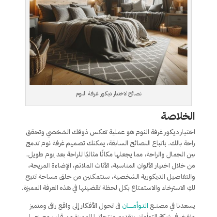
نصائح لاختيار ديكور غرفة النوم
الخلاصة
اختيار ديكور غرفة النوم هو عملية تعكس ذوقك الشخصي وتحقق
راحة بالك. باتباع النصائح السابقة، يمكنك تصميم غرفة نوم تدمج
بين الجمال والراحة، مما يجعلها مكانًا مثاليًا للراحة بعد يوم طويل.
من خلال اختيار الألوان المناسبة، الأثاث الملائم، الإضاءة المريحة،
والتفاصيل الديكورية الشخصية، ستتمكنين من خلق مساحة تتيح
لكِ الاسترخاء والاستمتاع بكل لحظة تقضينها في هذه الغرفة المميزة.
يسعدنا في مصنــع
التـوأمـــــان
فى تحول الأفكار إلى واقع راقى ومتميز
ونفخر فى شركة التوأمان بتقديم منتجاتها المميزة من قلب مصنعها