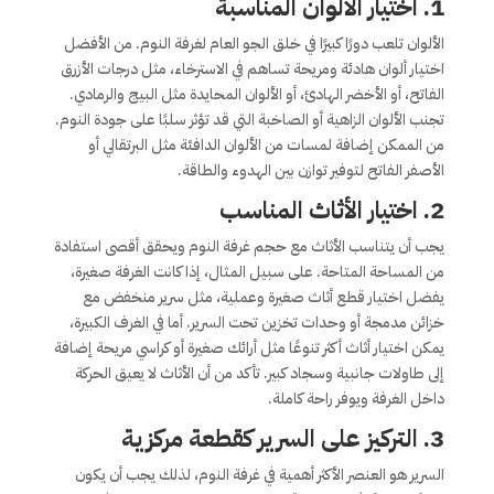
1.
اختيار الألوان المناسبة
الألوان تلعب دورًا كبيرًا في خلق الجو العام لغرفة النوم. من الأفضل
اختيار ألوان هادئة ومريحة تساهم في الاسترخاء، مثل درجات الأزرق
الفاتح، أو الأخضر الهادئ، أو الألوان المحايدة مثل البيج والرمادي.
تجنب الألوان الزاهية أو الصاخبة التي قد تؤثر سلبًا على جودة النوم.
من الممكن إضافة لمسات من الألوان الدافئة مثل البرتقالي أو
الأصفر الفاتح لتوفير توازن بين الهدوء والطاقة.
2.
اختيار الأثاث المناسب
يجب أن يتناسب الأثاث مع حجم غرفة النوم ويحقق أقصى استفادة
من المساحة المتاحة. على سبيل المثال، إذا كانت الغرفة صغيرة،
يفضل اختيار قطع أثاث صغيرة وعملية، مثل سرير منخفض مع
خزائن مدمجة أو وحدات تخزين تحت السرير. أما في الغرف الكبيرة،
يمكن اختيار أثاث أكثر تنوعًا مثل أرائك صغيرة أو كراسي مريحة إضافة
إلى طاولات جانبية وسجاد كبير. تأكد من أن الأثاث لا يعيق الحركة
داخل الغرفة ويوفر راحة كاملة.
3.
التركيز على السرير كقطعة مركزية
السرير هو العنصر الأكثر أهمية في غرفة النوم، لذلك يجب أن يكون