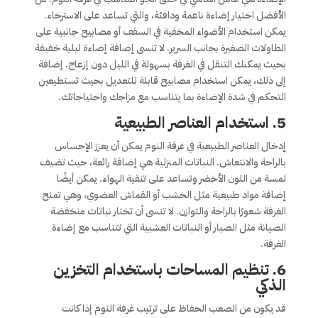
الأفضل اختيار إضاءة ناعمة ودافئة، والتي تساعد على الاسترخاء.
يمكن استخدام الأضواء المخفية في السقف أو مصابيح جانبية على
الطاولات الصغيرة بجانب السرير. لا تنسى إضافة إضاءة ليلية خفيفة
بحيث يمكنك التنقل في الغرفة بسهولة في الليل دون إزعاج. إضافة
إلى ذلك، يمكن استخدام مصابيح قابلة للتعديل بحيث تستطيعين
التحكم في شدة الإضاءة بما يتناسب مع مزاجك واحتياجاتك.
5.
استخدام العناصر الطبيعية
إدخال العناصر الطبيعية في غرفة النوم يمكن أن يعزز الإحساس
بالراحة والانتعاش. النباتات المنزلية هي إضافة رائعة، حيث تضيف
لمسة من اللون الأخضر وتساعد على تنقية الهواء. يمكن أيضًا
إضافة مواد طبيعية مثل الخشب أو القماش العضوي، وهي تمنح
الغرفة شعورًا بالراحة والتوازن. لا تنسى أن تختار نباتات منخفضة
الصيانة مثل الصبار أو النباتات العشبية التي تتناسب مع إضاءة
الغرفة.
6.
تنظيم المساحات باستخدام التخزين
الذكي
قد يكون من الصعب الحفاظ على ترتيب غرفة النوم إذا كانت