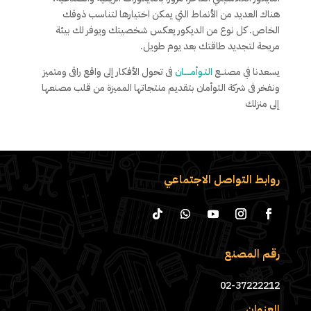
هناك العديد من الأنماط التي يمكن اختيارها لتناسب ذوقك
الخاص. كل نوع من الديكور يعكس شخصيتك ويوفر لك بيئة
مريحة لتجديد طاقتك بعد يوم طويل.
يسعدنا في مصنــع
التـوأمـــــان
فى تحول الأفكار إلى واقع راقى ومتميز
ونفخر فى شركة التوأمان بتقديم منتجاتها المميزة من قلب مصنعها
إلى منزلك
روابط التواصل الاجتماعي
رقم المصنع
02-37222212
العنوان