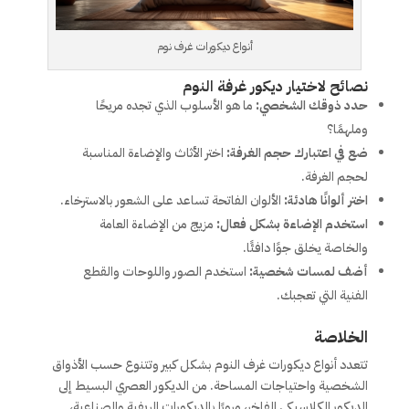
أنواع ديكورات غرف نوم
نصائح لاختيار ديكور غرفة النوم
حدد ذوقك الشخصي:
ما هو الأسلوب الذي تجده مريحًا
وملهمًا؟
ضع في اعتبارك حجم الغرفة:
اختر الأثاث والإضاءة المناسبة
لحجم الغرفة.
اختر ألوانًا هادئة:
الألوان الفاتحة تساعد على الشعور بالاسترخاء.
استخدم الإضاءة بشكل فعال:
مزيج من الإضاءة العامة
والخاصة يخلق جوًا دافئًا.
أضف لمسات شخصية:
استخدم الصور واللوحات والقطع
الفنية التي تعجبك.
الخلاصة
تتعدد أنواع ديكورات غرف النوم بشكل كبير وتتنوع حسب الأذواق
الشخصية واحتياجات المساحة. من الديكور العصري البسيط إلى
الديكور الكلاسيكي الفاخر، مرورًا بالديكورات الريفية والصناعية،