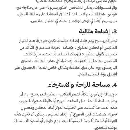
خزائن ملابس مرتبة، وأرفف، وأدراج مخصصة للأحذية
والإكسسوارات، يمكن للشخص العثور بسهولة على ما يحتاجه دون
فوضى. هذا التنظيم لا يساعد فقط في الحفاظ على نظافة المنزل،
بل يسهم أيضًا في توفير الوقت والجهد في اختيار الملابس.
3. إضاءة مثالية
توفر الدريسنج روم عادة إضاءة مناسبة تكون ضرورية عند اختيار
الملابس أو تحضير المكياج. الإضاءة الجيدة تساهم في التأكد من
تنسيق الألوان بشكل دقيق، كما تساعد في تحديد ما إذا كانت
الملابس بحاجة إلى تعديلات إضافية. في بعض الحالات، تحتوي
الدريسنج روم على مرايا مضاءة بشكل خاص لضمان الحصول على
أفضل رؤية للمظهر العام.
4. مساحة للراحة والاسترخاء
بالإضافة إلى كونها مكانًا لتغيير الملابس، يمكن للدريسنج روم أن
يوفر مساحة للراحة، مثل المقعد المريح أو طاولة صغيرة للتجهيز.
هذه المساحة تساعد على تخفيف التوتر أثناء التحضير وتحسين
تجربة الاستعداد قبل الخروج أو ارتداء الملابس. يمكن أن تكون هذه
الغرفة أيضًا مكانًا جيدًا للاسترخاء بعد يوم طويل أو لمجرد الاستمتاع
بوقت شخصي.