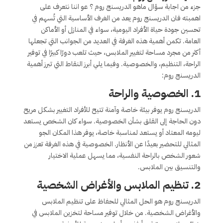
جزء من اجابة سؤال ماهو الدريسنج روم ؟ عو اننا نتعرف على
اهمبته فان الدريسنج روم يعد من الغرف الأساسية التي تُسهم في
تحسين جودة حياة الأفراد اليومية، سواء في المنازل أو الأماكن
العامة. تكمن أهمية هذه الغرفة في العديد من الجوانب التي تجعلها
أكثر من مجرد مساحة لتغيير الملابس، حيث تلعب دورًا كبيرًا في توفير
الراحة، التنظيم، والخصوصية. وفيما يلي أبرز النقاط التي تبرز أهمية
الدريسنج روم:
1. الخصوصية والراحة
الدريسنج روم يوفر بيئة خاصة وآمنة تتيح للأفراد التغيير بشكل مريح
دون الحاجة إلى القلق بشأن الخصوصية. سواء كان الشخص يستعد
ليومه المعتاد أو يستعد لمناسبة خاصة، يوفر هذا المكان الجو
المثالي للتحضير بعيدًا عن الأنظار. الخصوصية في هذه الغرفة تعزز من
شعور الشخص بالراحة النفسية، مما يسهل عملية الاختيار
والتنسيق بين الملابس.
2. تنظيم الملابس والأغراض الشخصية
الدريسنج روم هو الحل المثالي للحفاظ على تنظيم الملابس
والأغراض الشخصية. من خلال توفير مساحة لتخزين الملابس في