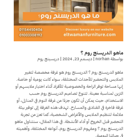
ماهو الدريسنج روم ؟
بواسطة
norhan
|
ديسمبر 23, 2024
|
دريسينج روم
ماهو الدريسنج روم ؟ الدريسنج روم هو غرفة مخصصة لتغيير
الملابس والتحضير للأحداث المختلفة، سواء كانت يومية أو خاصة.
إنها مساحة توفر الراحة والخصوصية للأفراد أثناء اختيار ملابسهم أو
التزين لمناسبة معينة. تتنوع تصاميم الدريسنج روم حسب
الاستخدام، حيث يمكن أن تكون جزءًا من غرفة النوم في المنازل، أو
غرفة فاخرة في الفنادق والمسارح. تهدف هذه الغرفة إلى توفير بيئة
ملائمة لتنظيم الملابس والأغراض الشخصية، كما تعزز من تجربة
التحضير قبل الخروج أو أداء الأنشطة. في هذا المقال، سنتناول ماهو
الدريسنج روم ؟ ومفهوم الدريسنج روم، أنواعه المختلفة، وأهميته
في حياتنا اليومية.