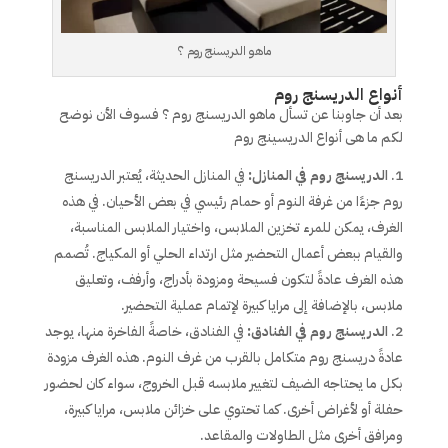
ماهو الدريسنج روم ؟
أنواع الدريسنج روم
بعد أن جاوبنا عن تسأل ماهو الدريسنج روم ؟ فسوف الأن نوضح
لكم ما هى أنواع الدريسينج روم
الدريسنج روم في المنازل:
في المنازل الحديثة، يُعتبر الدريسنج
روم جزءًا من غرفة النوم أو حمام رئيسي في بعض الأحيان. في هذه
الغرف، يمكن للمرء تخزين الملابس، واختيار الملابس المناسبة،
والقيام ببعض أعمال التحضير مثل ارتداء الحلي أو المكياج. تُصمم
هذه الغرف عادةً لتكون فسيحة ومزودة بأدراج، وأرفف، وتعليق
ملابس، بالإضافة إلى مرايا كبيرة لإتمام عملية التحضير.
الدريسنج روم في الفنادق:
في الفنادق، خاصةً الفاخرة منها، يوجد
عادةً دريسنج روم متكامل بالقرب من غرف النوم. هذه الغرف مزودة
بكل ما يحتاجه الضيف لتغيير ملابسه قبل الخروج، سواء كان لحضور
حفلة أو لأغراض أخرى. كما تحتوي على خزائن ملابس، مرايا كبيرة،
ومرافق أخرى مثل الطاولات والمقاعد.