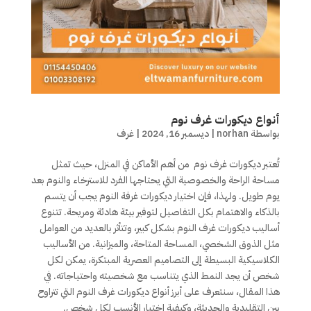
أنواع ديكورات غرف نوم
بواسطة
norhan
|
ديسمبر 16, 2024
|
غرف
تُعتبر ديكورات غرف نوم من أهم الأماكن في المنزل، حيث تمثل
مساحة الراحة والخصوصية التي يحتاجها الفرد للاسترخاء والنوم بعد
يوم طويل. ولهذا، فإن اختيار ديكورات غرفة النوم يجب أن يتسم
بالذكاء والاهتمام بكل التفاصيل لتوفير بيئة هادئة ومريحة. تتنوع
أساليب ديكورات غرف النوم بشكل كبير، وتتأثر بالعديد من العوامل
مثل الذوق الشخصي، المساحة المتاحة، والميزانية. من الأساليب
الكلاسيكية البسيطة إلى التصاميم العصرية المبتكرة، يمكن لكل
شخص أن يجد النمط الذي يتناسب مع شخصيته واحتياجاته. في
هذا المقال، سنتعرف على أبرز أنواع ديكورات غرف النوم التي تتراوح
بين التقليدية والحديثة، وكيفية اختيار الأنسب لكل شخص.