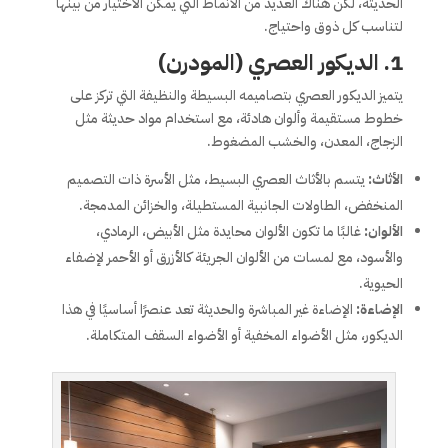
الحديثة، لكن هناك العديد من الأنماط التي يمكن الاختيار من بينها
لتناسب كل ذوق واحتياج.
1.
الديكور العصري (المودرن)
يتميز الديكور العصري بتصاميمه البسيطة والنظيفة التي تركز على
خطوط مستقيمة وألوان هادئة، مع استخدام مواد حديثة مثل
الزجاج، المعدن، والخشب المضغوط.
الأثاث:
يتسم بالأثاث العصري البسيط، مثل الأسرة ذات التصميم
المنخفض، الطاولات الجانبية المستطيلة، والخزائن المدمجة.
الألوان:
غالبًا ما تكون الألوان محايدة مثل الأبيض، الرمادي،
والأسود، مع لمسات من الألوان الجريئة كالأزرق أو الأحمر لإضفاء
الحيوية.
الإضاءة:
الإضاءة غير المباشرة والحديثة تعد عنصرًا أساسيًا في هذا
الديكور، مثل الأضواء المخفية أو الأضواء السقف المتكاملة.