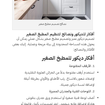
نصائح تصميم مطبخ صغير
أفكار للديكور ونصائح لتنظيم المطبخ الصغير
تصميم ديكور مميز وتصميم مطبخ صغير بشكل عملي يمكن أن
يحول هذه المساحة المحدودة إلى بيئة مريحة وعملية. إليك بعض
الأفكار والنصائح:
أفكار ديكور للمطبخ الصغير
الأرفف المفتوحة
استخدم أرفف مفتوحة بدلاً من الخزائن العلوية التقليدية
لإضفاء شعور بالاتساع. رتب الأطباق والأواني بطريقة أنيقة
لإضافة لمسة ديكور جميلة.
اللوحات الفنية والجدران المميزة
أضف لوحة فنية صغيرة أو استخدم ورق جدران بنقوش
هادئة لإضافة طابع شخصي. اختر تصميمات بألوان فاتحة أو