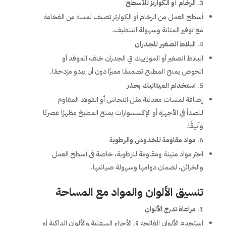
الرخام أو الكوارتز للأسطح
أسطح العمل من الرخام أو الكوارتز تضيف لمسة من الفخامة
مع توفير المتانة وسهولة التنظيف.
البلاط الصغير للجدران
البلاط الصغير أو الموزاييك في الجدران خلف الموقد أو
الحوض يمنح المطبخ تصميمًا مميزًا دون أن يبدو مزدحمًا.
استخدام الميتاليك بحذر
إضافة لمسات معدنية مثل النحاس أو الفولاذ المقاوم
للصدأ في الأجهزة أو الإكسسوارات يمنح المطبخ مظهرًا عصريًا
وأنيقًا.
مواد مقاومة للخدوش والرطوبة
اختر مواد متينة ومقاومة للرطوبة، خاصة في أسطح العمل
والخزائن، لضمان دوامها وسهولة صيانتها.
تنسيق الألوان والمواد مع المساحة
مراعاة تدرج الألوان
استخدم الألوان الفاتحة في الأجزاء السفلية والألوان الداكنة أو