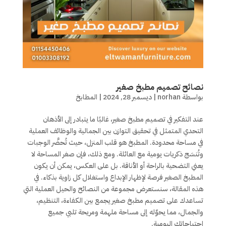
نصائح تصميم مطبخ صغير
بواسطة
norhan
|
ديسمبر 28, 2024
|
المطابخ
عند التفكير في تصميم مطبخ صغير، غالبًا ما يتبادر إلى الأذهان
التحدي المتمثل في تحقيق التوازن بين الجمالية والوظائف العملية
في مساحة محدودة. المطبخ هو قلب المنزل، حيث تُحضَّر الوجبات
وتُنسَج ذكريات يومية مع العائلة. ومع ذلك، فإن صغر المساحة لا
يعني التضحية بالراحة أو الأناقة. بل على العكس، يمكن أن يكون
المطبخ الصغير فرصة لإظهار الإبداع واستغلال كل زاوية بذكاء. في
هذه المقالة، سنستعرض مجموعة من النصائح والحيل العملية التي
تساعدك على تصميم مطبخ صغير يجمع بين الكفاءة، التنظيم،
والجمال، مما يحوّله إلى مساحة ملهمة ومريحة تلبي جميع
احتياجاتك اليومية.