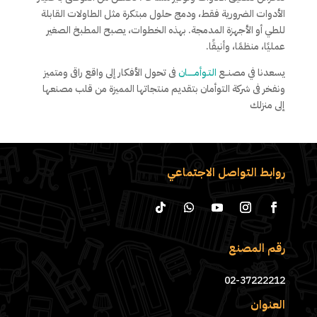
الأدوات الضرورية فقط، ودمج حلول مبتكرة مثل الطاولات القابلة
للطي أو الأجهزة المدمجة. بهذه الخطوات، يصبح المطبخ الصغير
عمليًا، منظمًا، وأنيقًا.
يسعدنا في مصنــع
التـوأمـــــان
فى تحول الأفكار إلى واقع راقى ومتميز
ونفخر فى شركة التوأمان بتقديم منتجاتها المميزة من قلب مصنعها
إلى منزلك
روابط التواصل الاجتماعي
رقم المصنع
02-37222212
العنوان