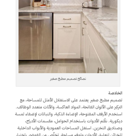
نصائح تصميم مطبخ صغير
الخلاصة
تصميم مطبخ صغير يعتمد على الاستغلال الأمثل للمساحة، مع
التركيز على الألوان الفاتحة، المواد العاكسة، والأثاث متعدد الوظائف.
استخدم الأرفف المفتوحة، الإضاءة الذكية، والنباتات لإضفاء لمسة
ديكورية. نظّم الأدوات باستخدام الحوامل، مقسمات الأدراج،
وصناديق التخزين. استغل المساحات العمودية والأبواب الداخلية
للخزائن لتعليق الأدوات وتوفير مساحة. تخلّص من الفوضى باختيار