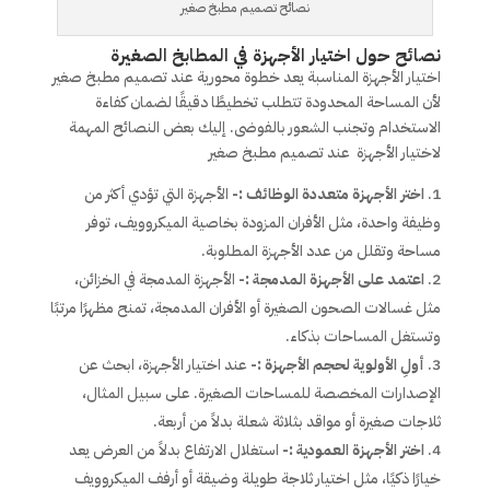
نصائح تصميم مطبخ صغير
نصائح حول اختيار الأجهزة في المطابخ الصغيرة
اختيار الأجهزة المناسبة يعد خطوة محورية عند تصميم مطبخ صغير
لأن المساحة المحدودة تتطلب تخطيطًا دقيقًا لضمان كفاءة
الاستخدام وتجنب الشعور بالفوضى. إليك بعض النصائح المهمة
لاختيار الأجهزة عند تصميم مطبخ صغير
اختر الأجهزة متعددة الوظائف :-
الأجهزة التي تؤدي أكثر من
وظيفة واحدة، مثل الأفران المزودة بخاصية الميكروويف، توفر
مساحة وتقلل من عدد الأجهزة المطلوبة.
اعتمد على الأجهزة المدمجة :-
الأجهزة المدمجة في الخزائن،
مثل غسالات الصحون الصغيرة أو الأفران المدمجة، تمنح مظهرًا مرتبًا
وتستغل المساحات بذكاء.
أولِ الأولوية لحجم الأجهزة :-
عند اختيار الأجهزة، ابحث عن
الإصدارات المخصصة للمساحات الصغيرة. على سبيل المثال،
ثلاجات صغيرة أو مواقد بثلاثة شعلة بدلاً من أربعة.
اختر الأجهزة العمودية :-
استغلال الارتفاع بدلاً من العرض يعد
خيارًا ذكيًا، مثل اختيار ثلاجة طويلة وضيقة أو أرفف الميكروويف