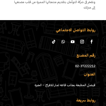
ونفخر فى شركة التوأمان بتقديم منتجاتها المميزة من قلب مصنعها
إلى منزلك
روابط التواصل الاجتماعي
رقم المصنع
02-37222212
العنوان
فيصل المطبعة بجانب قاعه لمار للافراح – الجيزة
روابط سريعة