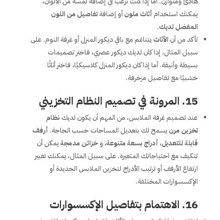
هادئ ومتوازن. أما إذا كنت ترغب في إضافة لمسة من الألوان،
يمكنك استخدام
أثاث ملون
أو إضافة
تفاصيل من اللون
المفضل لديك
.
تأكد من أن
الأثاث
يتناغم مع باقي ديكور المنزل أو غرفة النوم. على
سبيل المثال، إذا كان لديك ديكور عصري، فاختر تصميمات
بسيطة وأنيقة. أما إذا كان ديكور المنزل كلاسيكيًا، فاختر أثاثًا
خشبيًا مع تفاصيل مزخرفة.
15.
المرونة في تصميم النظام التخزيني
عند تصميم غرفة الملابس، من المهم أن يكون لديك
نظام
تخزين مرن
يسمح لك بتعديل المساحات حسب الحاجة.
أرفف
قابلة للتعديل
،
أدراج بسعة متنوعة
، و
خزائن مدمجة
يمكن أن
تتكيف مع احتياجاتك المتغيرة. على سبيل المثال، يمكنك تغيير
ارتفاع الأرفف أو ترتيب الأدراج لتخزين الملابس الجديدة أو
الإكسسوارات المختلفة.
16.
الاهتمام بتفاصيل الإكسسوارات