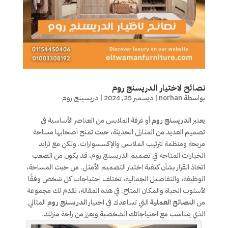
نصائح لاختيار الدريسنج روم
بواسطة
norhan
|
ديسمبر 25, 2024
|
دريسينج روم
يعتبر
الدريسنج روم
أو غرفة الملابس من العناصر الأساسية في
تصميم العديد من المنازل الحديثة، حيث تمنح أصحابها مساحة
مريحة ومنظمة لترتيب الملابس والإكسسوارات. ولكن مع تزايد
الخيارات المتاحة في تصميم الدريسنج روم، قد يكون من الصعب
اتخاذ القرار بشأن كيفية اختيار التصميم الأمثل. من حيث المساحة،
الوظيفة، والتفاصيل الجمالية، تختلف احتياجات كل شخص وفقًا
لأسلوب الحياة والمكان المتاح. في هذه المقالة، نقدم لك مجموعة
من
النصائح العملية
التي تساعدك في اختيار
الدريسنج روم
المثالي
الذي يتناسب مع احتياجاتك الشخصية ويعزز من راحة منزلك.