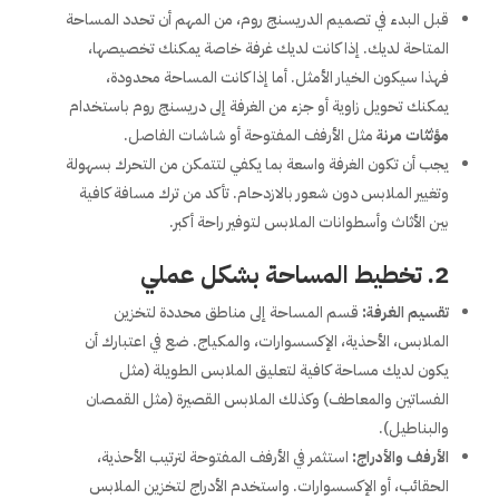
قبل البدء في تصميم الدريسنج روم، من المهم أن تحدد المساحة
المتاحة لديك. إذا كانت لديك غرفة خاصة يمكنك تخصيصها،
فهذا سيكون الخيار الأمثل. أما إذا كانت المساحة محدودة،
يمكنك تحويل زاوية أو جزء من الغرفة إلى دريسنج روم باستخدام
مؤثثات مرنة
مثل الأرفف المفتوحة أو شاشات الفاصل.
يجب أن تكون الغرفة واسعة بما يكفي لتتمكن من التحرك بسهولة
وتغيير الملابس دون شعور بالازدحام. تأكد من ترك مسافة كافية
بين الأثاث وأسطوانات الملابس لتوفير راحة أكبر.
2.
تخطيط المساحة بشكل عملي
تقسيم الغرفة:
قسم المساحة إلى مناطق محددة لتخزين
الملابس، الأحذية، الإكسسوارات، والمكياج. ضع في اعتبارك أن
يكون لديك مساحة كافية لتعليق الملابس الطويلة (مثل
الفساتين والمعاطف) وكذلك الملابس القصيرة (مثل القمصان
والبناطيل).
الأرفف والأدراج:
استثمر في الأرفف المفتوحة لترتيب الأحذية،
الحقائب، أو الإكسسوارات. واستخدم الأدراج لتخزين الملابس