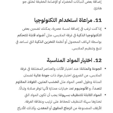
إضافة بعض النباتات الخضراء أو الإضاءة الخفيفة لخلق جو
هادئ.
11.
مراعاة استخدام التكنولوجيا
إذا كنت ترغب في إضافة لمسة عصرية، يمكنك تضمين بعض
التكنولوجيا الذكية
في غرفة الملابس، مثل
أضواء قابلة للتحكم
بواسطة الهاتف المحمول أو أنظمة
التخزين الذكية
التي تساعد في
تتبع وتنظيم الملابس.
12.
اختيار المواد المناسبة
الجودة والمتانة:
عند اختيار الأثاث والعناصر المختلفة في غرفة
الملابس، من الضروري اختيار مواد ذات
جودة عالية
لضمان
المتانة وطول العمر. المواد مثل
الخشب المتين
،
الفولاذ المقاوم
للصدأ
، و
الألومنيوم
تعد خيارات ممتازة لأنها توفر صلابة وثباتًا.
المواد القابلة للتنظيف بسهولة:
يجب أن تكون المواد التي
تختارها سهلة التنظيف للحفاظ على ترتيب ونظافة الغرفة.
الأرفف المصنوعة من
الزجاج المقوى
أو
المعدن
، وكذلك الأدراج