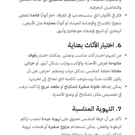
والتفاصيل الزخرفية.
فكر في الألوان التي ستستخدمها في الغرفة. اختر ألوانًا
فاتحة
لتعطي
شعورًا بالاتساع والإضاءة الجيدة، أو ألوانًا
محايدة
مثل الأبيض،
الرمادي، أو البيج لإضفاء جو هادئ وأنيق.
6.
اختيار الأثاث بعناية
من المهم اختيار أثاث مناسب وعملي. يمكنك اختيار
رفوف
مفتوحة
لعرض الأحذية والإكسسوارات بشكل أنيق، أو
خزائن
مغلقة
لحفظ الملابس بشكل مرتب ومنظم. احرص على أن
يكون الأثاث متينًا ويستوعب الكمية التي تحتاج إلى تخزينها.
يمكن إضافة
طاولة صغيرة للمكياج
أو
مقعد مريح
إذا كنت ترغب
في تخصيص مكان للمكياج أو وضع الأحذية.
7.
التهوية المناسبة
تأكد من أن غرفة الملابس تحتوي على
تهوية جيدة
لتجنب تراكم
الرطوبة والعفن. يمكن استخدام
مراوح صغيرة
أو فتحات تهوية
إذا كان الدريسنج روم في منطقة مغلقة.