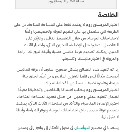
نصائح لاختيار الدريسنج روم
الخلاصة
اختيار
الدريسنج روم
لا يعتمد فقط على المساحة المتاحة، بل على
الطريقة التي ستعمل بها على تنظيم الغرفة وتخصيصها وفقًا
لاحتياجاتك اليومية. من خلال التخطيط الدقيق والتركيز على
التفاصيل الصغيرة مثل الإضاءة، التخزين الذكي، واختيار الأثاث
المتين، يمكنك تصميم غرفة ملابس عملية وأنيقة تتيح لك الراحة
والمرونة في اختيار ملابسك وتنسيقها.
إذا تم تنفيذ هذه النصائح بشكل صحيح، ستجد أن غرفة الملابس
أصبحت مكانًا ليس فقط لتخزين الملابس، بل أيضًا لخلق بيئة
مريحة وفاخرة تضيف لمسة من الفخامة لمنزلك.
اختيار
الدريسنج روم
يتطلب اهتمامًا بالتفاصيل وتخطيطًا دقيقًا
لضمان تنظيم عملي وجميل. من خلال تحديد المساحة المتاحة،
اختيار الإضاءة المناسبة، والتأكد من استخدام الأثاث الذكي، يمكنك
تصميم غرفة ملابس تلبي احتياجاتك اليومية وتوفر لك راحة وأناقة
لا مثيل لها.
يسعدنا في مصنــع
التـوأمـــــان
فى تحول الأفكار إلى واقع راقى ومتميز