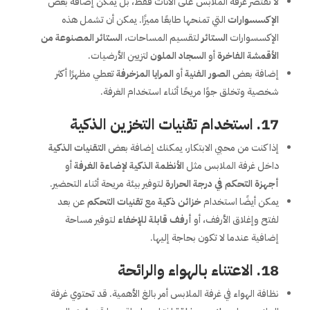
لا تقتصر غرفة الملابس على الأثاث فقط، بل يمكن إضافة بعض
الإكسسوارات
التي تمنحها طابعًا مميزًا. يمكن أن تشمل هذه
الإكسسوارات
الستائر
لتقسيم المساحات،
الستائر المصنوعة من
الأقمشة الفاخرة
أو
السجاد الملون
لتزيين الأرضيات.
إضافة بعض
الصور الفنية
أو
المرايا المزخرفة
تعطي مظهرًا أكثر
شخصية وتخلق جوًا مريحًا أثناء استخدام الغرفة.
17.
استخدام تقنيات التخزين الذكية
إذا كنت من محبي الابتكار، يمكنك إضافة بعض
التقنيات الذكية
داخل غرفة الملابس مثل
الأنظمة الذكية لإضاءة الغرفة
أو
أجهزة التحكم في درجة الحرارة
لتوفير بيئة مريحة أثناء التحضير.
يمكن أيضًا استخدام
خزائن ذكية
مع
تقنيات التحكم
عن بعد
لفتح وإغلاق الأرفف، أو
أرفف قابلة للإخفاء
لتوفير مساحة
إضافية عندما لا تكون بحاجة إليها.
18.
الاعتناء بالهواء والرائحة
نظافة الهواء في غرفة الملابس أمر بالغ الأهمية. قد تحتوي غرفة