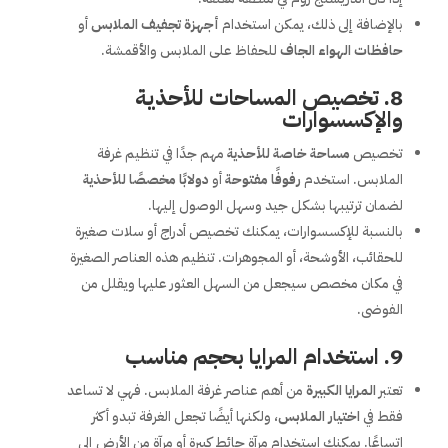
بالإضافة إلى ذلك، يمكن استخدام
أجهزة تجفيف الملابس
أو
حافظات الهواء الجاف
للحفاظ على الملابس والأقمشة.
8.
تخصيص المساحات للأحذية
والإكسسوارات
تخصيص
مساحة خاصة للأحذية
مهم جدًا في تنظيم غرفة
الملابس. استخدم
رفوفًا مفتوحة
أو
دولابًا مخصصًا للأحذية
لضمان ترتيبها بشكل جيد وسهل الوصول إليها.
بالنسبة للإكسسوارات، يمكنك تخصيص أدراج أو سلات صغيرة
للحقائب، الأوشحة، أو المجوهرات. تنظيم هذه العناصر الصغيرة
في مكان مخصص سيجعل من السهل العثور عليها ويقلل من
الفوضى.
9.
استخدام المرايا بحجم مناسب
تعتبر
المرايا الكبيرة
من أهم عناصر غرفة الملابس. فهي لا تساعد
فقط في
اختيار الملابس
، ولكنها أيضًا تجعل الغرفة تبدو أكثر
اتساعًا. يمكنك استخدام مرآة حائط كبيرة أو مرآة من الأرض إلى