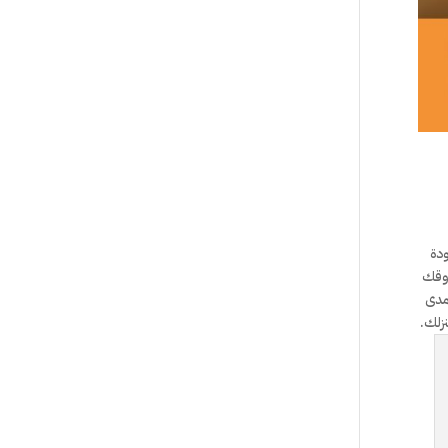
ودة
ذوقك
 مدى
زلك.