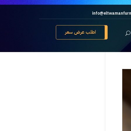
info@eltwamanfurn
اطلب عرض سعر