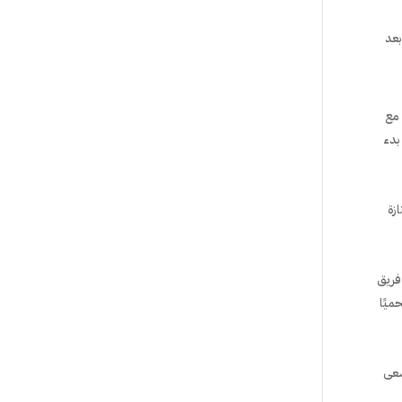
بعد
 مع
بدء
زة
 فريق
ميًا
سعى