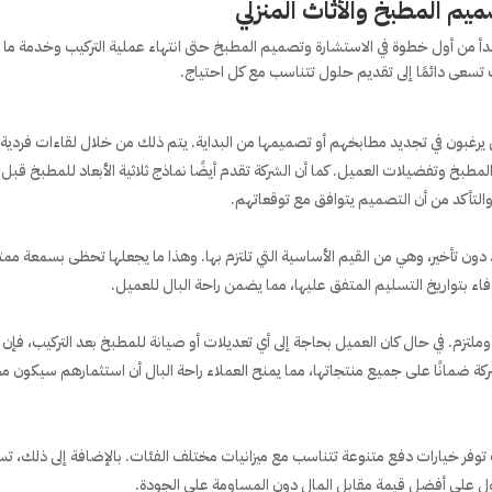
ميم المطبخ والأثاث المنزلي
، تبدأ من أول خطوة في الاستشارة وتصميم المطبخ حتى انتهاء عملية التركيب وخدمة ما 
يث تسعى دائمًا إلى تقديم حلول تتناسب مع كل احتياج.
ن يرغبون في تجديد مطابخهم أو تصميمها من البداية. يتم ذلك من خلال لقاءات فردية
لمطبخ وتفضيلات العميل. كما أن الشركة تقدم أيضًا نماذج ثلاثية الأبعاد للمطبخ قبل 
والتأكد من أن التصميم يتوافق مع توقعاتهم.
ن تأخير، وهي من القيم الأساسية التي تلتزم بها. وهذا ما يجعلها تحظى بسمعة ممتا
اء بتواريخ التسليم المتفق عليها، مما يضمن راحة البال للعميل.
 وملتزم. في حال كان العميل بحاجة إلى أي تعديلات أو صيانة للمطبخ بعد التركيب، فإن
الشركة ضمانًا على جميع منتجاتها، مما يمنح العملاء راحة البال أن استثمارهم سيكون مح
 توفر خيارات دفع متنوعة تتناسب مع ميزانيات مختلف الفئات. بالإضافة إلى ذلك، ت
ول على أفضل قيمة مقابل المال دون المساومة على الجودة.