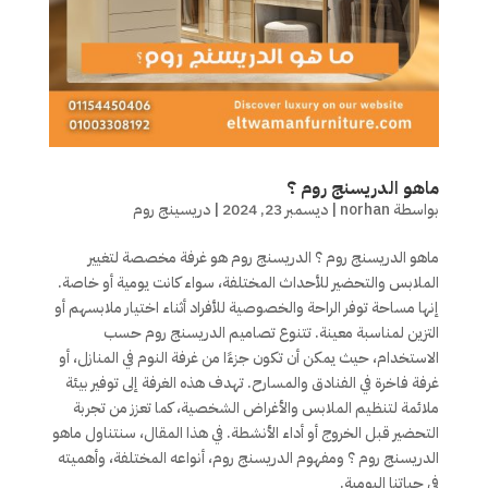
ماهو الدريسنج روم ؟
بواسطة
norhan
|
ديسمبر 23, 2024
|
دريسينج روم
ماهو الدريسنج روم ؟ الدريسنج روم هو غرفة مخصصة لتغيير
الملابس والتحضير للأحداث المختلفة، سواء كانت يومية أو خاصة.
إنها مساحة توفر الراحة والخصوصية للأفراد أثناء اختيار ملابسهم أو
التزين لمناسبة معينة. تتنوع تصاميم الدريسنج روم حسب
الاستخدام، حيث يمكن أن تكون جزءًا من غرفة النوم في المنازل، أو
غرفة فاخرة في الفنادق والمسارح. تهدف هذه الغرفة إلى توفير بيئة
ملائمة لتنظيم الملابس والأغراض الشخصية، كما تعزز من تجربة
التحضير قبل الخروج أو أداء الأنشطة. في هذا المقال، سنتناول ماهو
الدريسنج روم ؟ ومفهوم الدريسنج روم، أنواعه المختلفة، وأهميته
في حياتنا اليومية.