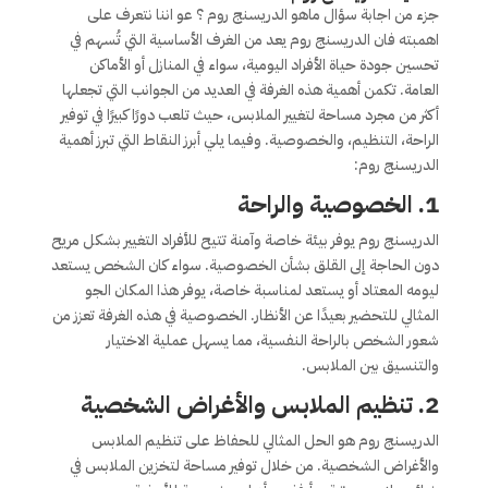
جزء من اجابة سؤال ماهو الدريسنج روم ؟ عو اننا نتعرف على
اهمبته فان الدريسنج روم يعد من الغرف الأساسية التي تُسهم في
تحسين جودة حياة الأفراد اليومية، سواء في المنازل أو الأماكن
العامة. تكمن أهمية هذه الغرفة في العديد من الجوانب التي تجعلها
أكثر من مجرد مساحة لتغيير الملابس، حيث تلعب دورًا كبيرًا في توفير
الراحة، التنظيم، والخصوصية. وفيما يلي أبرز النقاط التي تبرز أهمية
الدريسنج روم:
1. الخصوصية والراحة
الدريسنج روم يوفر بيئة خاصة وآمنة تتيح للأفراد التغيير بشكل مريح
دون الحاجة إلى القلق بشأن الخصوصية. سواء كان الشخص يستعد
ليومه المعتاد أو يستعد لمناسبة خاصة، يوفر هذا المكان الجو
المثالي للتحضير بعيدًا عن الأنظار. الخصوصية في هذه الغرفة تعزز من
شعور الشخص بالراحة النفسية، مما يسهل عملية الاختيار
والتنسيق بين الملابس.
2. تنظيم الملابس والأغراض الشخصية
الدريسنج روم هو الحل المثالي للحفاظ على تنظيم الملابس
والأغراض الشخصية. من خلال توفير مساحة لتخزين الملابس في