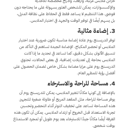
خزائن ملابس مرتبة، وأرفف، وأدراج مخصصة للأحذية
والإكسسوارات، يمكن للشخص العثور بسهولة على ما يحتاجه دون
فوضى. هذا التنظيم لا يساعد فقط في الحفاظ على نظافة المنزل،
بل يسهم أيضًا في توفير الوقت والجهد في اختيار الملابس.
3. إضاءة مثالية
توفر الدريسنج روم عادة إضاءة مناسبة تكون ضرورية عند اختيار
الملابس أو تحضير المكياج. الإضاءة الجيدة تساهم في التأكد من
تنسيق الألوان بشكل دقيق، كما تساعد في تحديد ما إذا كانت
الملابس بحاجة إلى تعديلات إضافية. في بعض الحالات، تحتوي
الدريسنج روم على مرايا مضاءة بشكل خاص لضمان الحصول على
أفضل رؤية للمظهر العام.
4. مساحة للراحة والاسترخاء
بالإضافة إلى كونها مكانًا لتغيير الملابس، يمكن للدريسنج روم أن
يوفر مساحة للراحة، مثل المقعد المريح أو طاولة صغيرة للتجهيز.
هذه المساحة تساعد على تخفيف التوتر أثناء التحضير وتحسين
تجربة الاستعداد قبل الخروج أو ارتداء الملابس. يمكن أن تكون هذه
الغرفة أيضًا مكانًا جيدًا للاسترخاء بعد يوم طويل أو لمجرد الاستمتاع
بوقت شخصي.