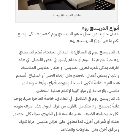
ماهو الدريسنج روم ؟
أنواع الدريسنج روم
بعد أن جاوبنا عن تسأل ماهو الدريسنج روم ؟ فسوف الأن نوضح
لكم ما هى أنواع الدريسينج روم
الدريسنج روم في المنازل:
في المنازل الحديثة، يُعتبر الدريسنج
روم جزءًا من غرفة النوم أو حمام رئيسي في بعض الأحيان. في هذه
الغرف، يمكن للمرء تخزين الملابس، واختيار الملابس المناسبة،
والقيام ببعض أعمال التحضير مثل ارتداء الحلي أو المكياج. تُصمم
هذه الغرف عادةً لتكون فسيحة ومزودة بأدراج، وأرفف، وتعليق
ملابس، بالإضافة إلى مرايا كبيرة لإتمام عملية التحضير.
الدريسنج روم في الفنادق:
في الفنادق، خاصةً الفاخرة منها، يوجد
عادةً دريسنج روم متكامل بالقرب من غرف النوم. هذه الغرف مزودة
بكل ما يحتاجه الضيف لتغيير ملابسه قبل الخروج، سواء كان لحضور
حفلة أو لأغراض أخرى. كما تحتوي على خزائن ملابس، مرايا كبيرة،
ومرافق أخرى مثل الطاولات والمقاعد.